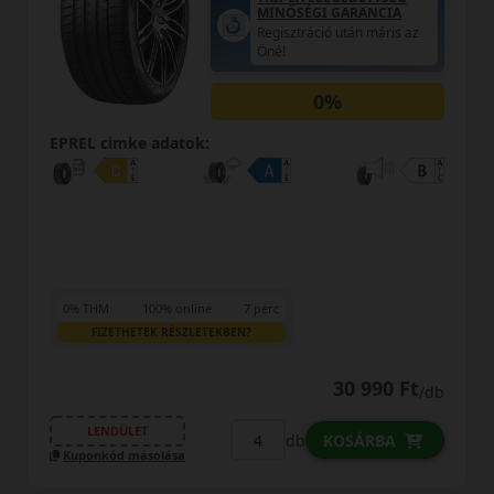
KEDVEZMÉNY!
Használja a LENDÜLET
kuponkódot!
EPREL cimke adatok:
34 590 Ft
/db
LENDÜLET
db
KOSÁRBA
Kuponkód másolása