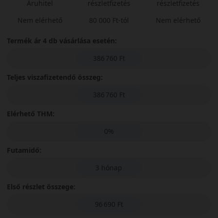
Áruhitel
részletfizetés
részletfizetés
Nem elérhető
80 000 Ft-tól
Nem elérhető
Termék ár 4 db vásárlása esetén:
386 760 Ft
Teljes viszafizetendő összeg:
386 760 Ft
Elérhető THM:
0%
Futamidő:
3 hónap
Első részlet összege:
96 690 Ft