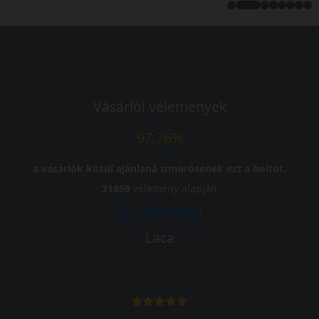
Vásárlói vélemények
97.76%
a vásárlók közül ajánlaná ismerősének ezt a boltot.
21659
vélemény alapján
Laca
-