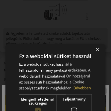
Figyelem a feltüntetett címke adatok tájékoztató
jellegűek. Előfordulhat, hogy még a korábbi EU-s címkével
ellátott abroncs kerül kiszállításra.
×
Ez a weboldal sütiket használ
A mintázat
Ez a weboldal sütiket használ a
felhasználói élmény javítása érdekében. A
Pirelli P Zero Sport PZ4 – Sportos prémium abroncs
weboldalunk használatával Ön hozzájárul
Bevezető
az összes süti használatához, a Cookie
szabályzatunknak megfelelően.
Bővebben
A Pirelli P
Zero
Sport PZ4 egy prémium sportabroncs, amelyet
nagy teljesítményű járművekhez fejlesztettek.
Elengedhetetlenül
Teljesítmény
Futófelület és tapadás
szükséges
Fejlett futófelületi kialakítása kiváló tapadást biztosít nagy