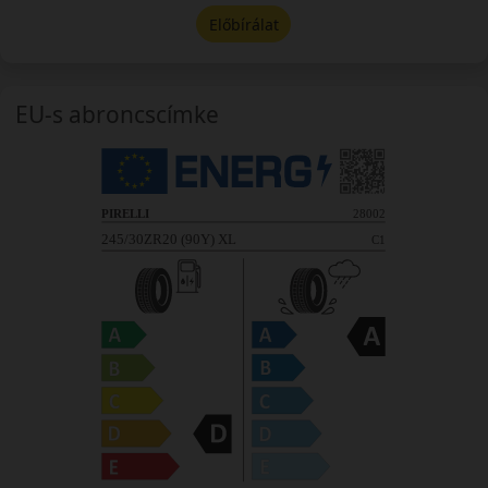
Előbírálat
EU-s abroncscímke