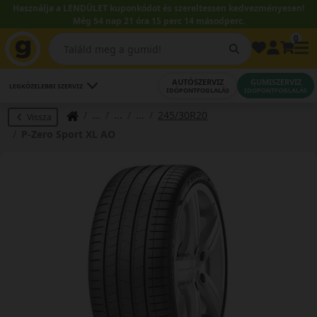
Használja a LENDÜLET kuponkódot és szereltessen kedvezményesen!
Még 54 nap 21 óra 15 perc 14 másodperc.
0
AUTÓSZERVIZ
GUMISZERVIZ
LEGKÖZELEBBI SZERVIZ
IDŐPONTFOGLALÁS
IDŐPONTFOGLALÁS
245/30R20
Vissza
P-Zero Sport XL AO