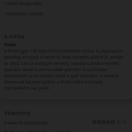
• Stabil kanyarvétel
• Dinamikus vezetés
A márka
Pirelli
A Pirelli gyár 140 éves múltra tekinthet vissza. A cégcsoport
jelenlegi arculata a hetvenes évek közepén alakult ki, amikor
az olasz Lancia autógyár verseny csapata számára kezdett
speciális verseny abroncsokat gyártani. A szükséges
fejlesztések új lendületet adtak a gyár számára. A verseny
abroncsok kategóriájában a Pirelli azóta is komoly
szereplőként van jelen.
Vélemény
0 / 5
0 vásárlói hozzászólás