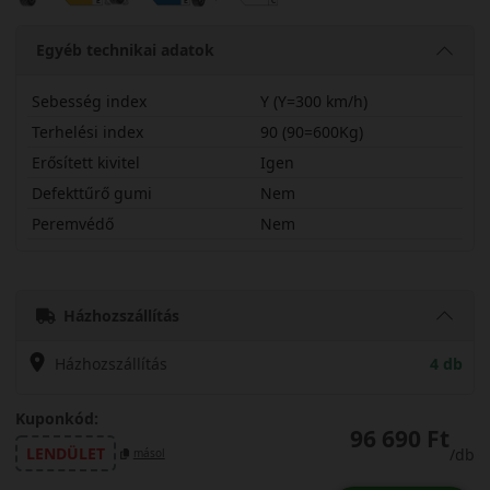
Egyéb technikai adatok
Sebesség index
Y (Y=300 km/h)
Terhelési index
90 (90=600Kg)
Erősített kivitel
Igen
Defekttűrő gumi
Nem
Peremvédő
Nem
24530R20YP0SXA
Házhozszállítás
Házhozszállítás
4 db
Kuponkód:
96 690 Ft
LENDÜLET
/db
másol