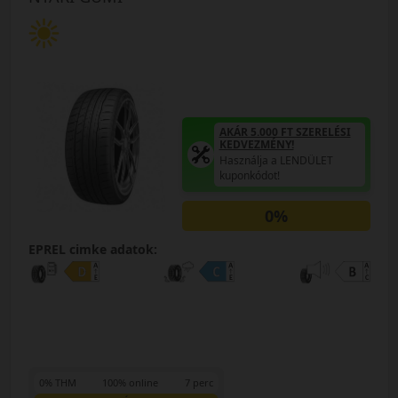
AKÁR 5.000 FT SZERELÉSI
KEDVEZMÉNY!
Használja a LENDÜLET
kuponkódot!
0%
EPREL cimke adatok:
0% THM
100% online
7 perc