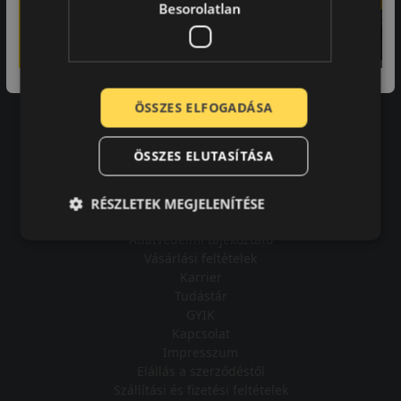
Besorolatlan
A bolt vásárlója
ÖSSZES ELFOGADÁSA
Minden tökéletesen működik.
ÖSSZES ELUTASÍTÁSA
RÉSZLETEK MEGJELENÍTÉSE
Impresszum
Adatvédelmi tájékoztató
Vásárlási feltételek
Karrier
Tudástár
GYIK
Kapcsolat
Impresszum
Elállás a szerződéstől
Szállítási és fizetési feltételek