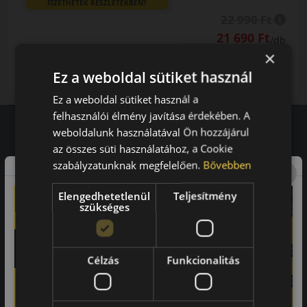
FIZETHETEK RÉSZLETEKBEN?
22 990 Ft
21 690 Ft
/db
×
LENDÜLET
db
KOSÁRBA
Ez a weboldal sütiket használ
Kuponkód másolása
Ez a weboldal sütiket használ a
felhasználói élmény javítása érdekében. A
weboldalunk használatával Ön hozzájárul
az összes süti használatához, a Cookie
Vásárlói vélemények
szabályzatunknak megfelelően.
Bővebben
97.76%
Elengedhetetlenül
Teljesítmény
szükséges
a vásárlók közül ajánlaná ismerősének ezt a boltot.
21659
vélemény alapján
Célzás
Funkcionalitás
Laca
-