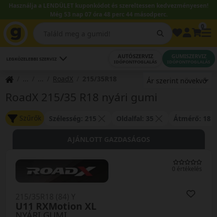
Használja a LENDÜLET kuponkódot és szereltessen kedvezményesen!
Még 53 nap 07 óra 48 perc 44 másodperc.
0
AUTÓSZERVIZ
GUMISZERVIZ
LEGKÖZELEBBI SZERVIZ
IDŐPONTFOGLALÁS
IDŐPONTFOGLALÁS
RoadX
215/35R18
RoadX 215/35 R18 nyári gumi
Szűrők
Szélesség: 215
Oldalfal: 35
Átmérő: 18
AJÁNLOTT GAZDASÁGOS
0 értékelés
215/35R18 (84) Y
U11 RXMotion XL
NYÁRI GUMI