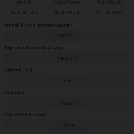
Áruhitel
részletfizetés
részletfizetés
Nem elérhető
80 000 Ft-tól
501 000 Ft-tól
Termék ár 4 db vásárlása esetén:
108 360 Ft
Teljes viszafizetendő összeg:
108 360 Ft
Elérhető THM:
0%
Futamidő:
3 hónap
Első részlet összege:
27 090 Ft