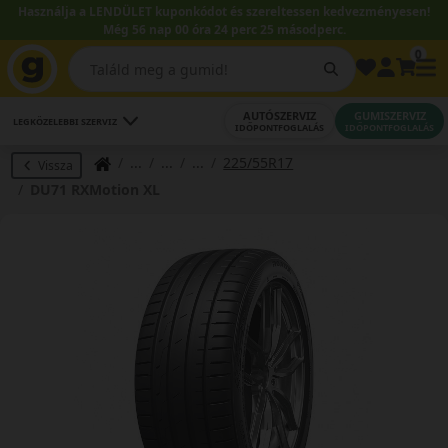
Használja a LENDÜLET kuponkódot és szereltessen kedvezményesen!
Még 56 nap 00 óra 24 perc 24 másodperc.
0
AUTÓSZERVIZ
GUMISZERVIZ
LEGKÖZELEBBI SZERVIZ
IDŐPONTFOGLALÁS
IDŐPONTFOGLALÁS
225/55R17
Vissza
DU71 RXMotion XL