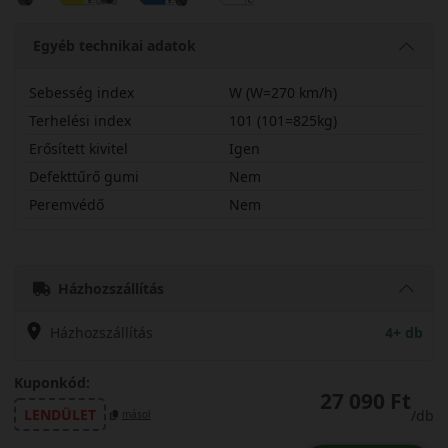
Egyéb technikai adatok
Sebesség index
W (W=270 km/h)
Terhelési index
101 (101=825kg)
Erősített kivitel
Igen
Defekttűrő gumi
Nem
Peremvédő
Nem
22555R17WDU71X
Házhozszállítás
Házhozszállítás
4+ db
Kuponkód:
27 090 Ft
LENDÜLET
/db
másol