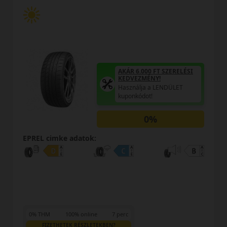
AKÁR 6.000 FT SZERELÉSI
KEDVEZMÉNY!
Használja a LENDÜLET
kuponkódot!
0%
EPREL cimke adatok:
0% THM
100% online
7 perc
FIZETHETEK RÉSZLETEKBEN?