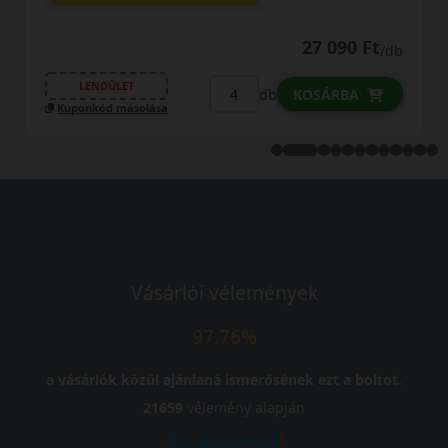
27 090 Ft
/db
LENDÜLET
db
KOSÁRBA
Kuponkód másolása
Vásárlói vélemények
97.76%
a vásárlók közül ajánlaná ismerősének ezt a boltot.
21659
vélemény alapján