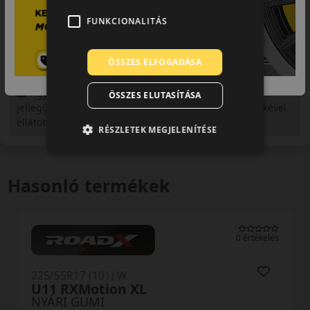
FUNKCIONALITÁS
ÖSSZES ELFOGADÁSA
Figyelem a feltüntetett címke adatok tájékoztató
ÖSSZES ELUTASÍTÁSA
jellegűek. Előfordulhat, hogy még a korábbi EU-s címkével
ellátott abroncs kerül kiszállításra.
RÉSZLETEK MEGJELENÍTÉSE
Hasonló termékek
0 értékelés
225/55R17 (101) W
U11 RXMotion XL
NYÁRI GUMI