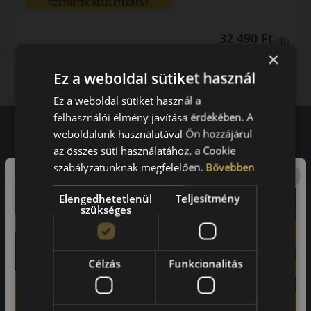
FIZETHETEK RÉSZLETEKBEN?
32 490 Ft
/db
×
LENDÜLET
db
KOSÁRBA
Ez a weboldal sütiket használ
Kuponkód másolása
Ez a weboldal sütiket használ a
felhasználói élmény javítása érdekében. A
weboldalunk használatával Ön hozzájárul
az összes süti használatához, a Cookie
Vásárlói vélemények
szabályzatunknak megfelelően.
Bővebben
97.76%
Elengedhetetlenül
Teljesítmény
szükséges
a vásárlók közül ajánlaná ismerősének ezt a boltot.
21659
vélemény alapján
Célzás
Funkcionalitás
Laca
-