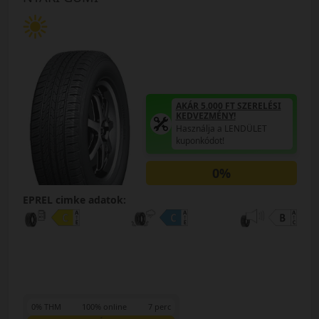
AKÁR 5.000 FT SZERELÉSI
KEDVEZMÉNY!
Használja a LENDÜLET
kuponkódot!
0%
EPREL cimke adatok:
0% THM
100% online
7 perc