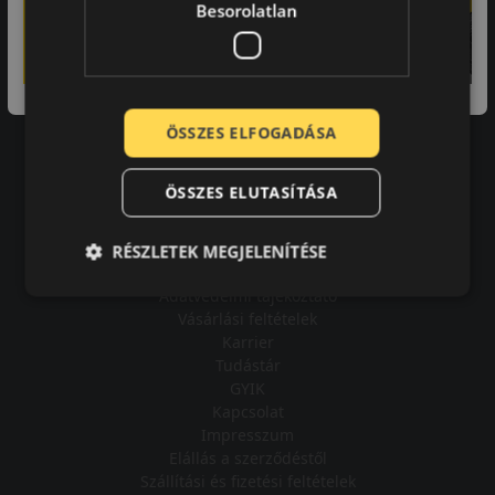
Besorolatlan
A bolt vásárlója
ÖSSZES ELFOGADÁSA
Minden tökéletesen működik.
ÖSSZES ELUTASÍTÁSA
RÉSZLETEK MEGJELENÍTÉSE
Impresszum
Adatvédelmi tájékoztató
Vásárlási feltételek
Karrier
Tudástár
GYIK
Kapcsolat
Impresszum
Elállás a szerződéstől
Szállítási és fizetési feltételek