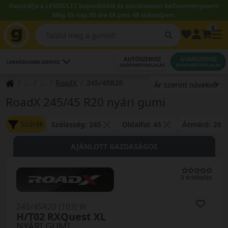
Használja a LENDÜLET kuponkódot és szereltessen kedvezményesen!
Még 55 nap 00 óra 58 perc 48 másodperc.
0
AUTÓSZERVIZ
GUMISZERVIZ
LEGKÖZELEBBI SZERVIZ
IDŐPONTFOGLALÁS
IDŐPONTFOGLALÁS
RoadX
245/45R20
RoadX 245/45 R20 nyári gumi
Szűrők
Szélesség: 245
Oldalfal: 45
Átmérő: 20
AJÁNLOTT GAZDASÁGOS
0 értékelés
245/45R20 (103) W
H/T02 RXQuest XL
NYÁRI GUMI