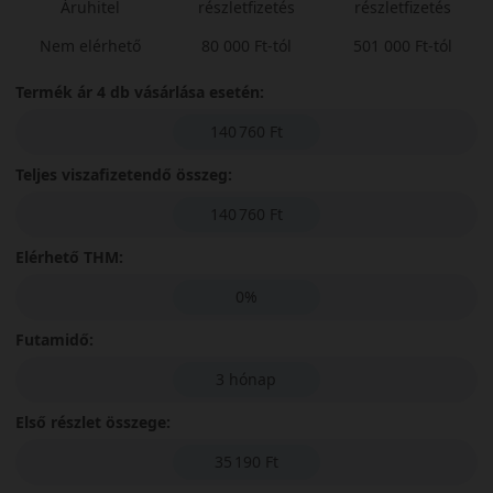
Áruhitel
részletfizetés
részletfizetés
Nem elérhető
80 000 Ft-tól
501 000 Ft-tól
Termék ár 4 db vásárlása esetén:
140 760 Ft
Teljes viszafizetendő összeg:
140 760 Ft
Elérhető THM:
0%
Futamidő:
3 hónap
Első részlet összege:
35 190 Ft