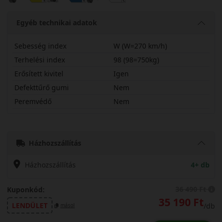
Egyéb technikai adatok
Sebesség index
W (W=270 km/h)
Terhelési index
98 (98=750kg)
Erősített kivitel
Igen
Defekttűrő gumi
Nem
Peremvédő
Nem
25535R21WRXSSX
Házhozszállítás
Házhozszállítás
4+ db
36 490 Ft
Kuponkód:
35 190 Ft
LENDÜLET
/db
másol