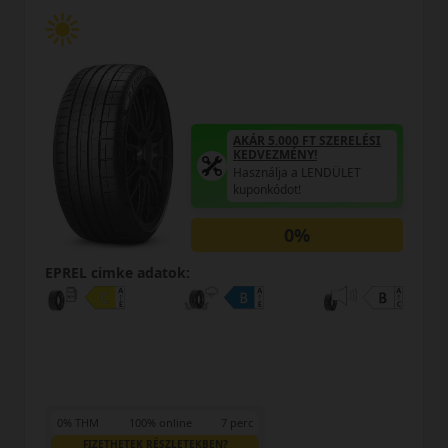
AKÁR 5.000 FT SZERELÉSI
KEDVEZMÉNY!
Használja a LENDÜLET
kuponkódot!
0%
EPREL cimke adatok:
0% THM
100% online
7 perc
FIZETHETEK RÉSZLETEKBEN?