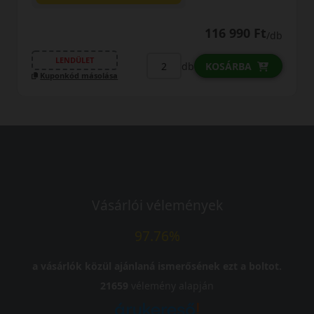
116 990 Ft
/db
LENDÜLET
db
KOSÁRBA
Kuponkód másolása
Vásárlói vélemények
97.76%
a vásárlók közül ajánlaná ismerősének ezt a boltot.
21659
vélemény alapján