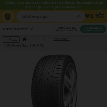
Használja a LENDÜLET kuponkódot és szereltessen kedvezményesen!
Még 52 nap 07 óra 33 perc 52 másodperc.
0
AUTÓSZERVIZ
GUMISZERVIZ
LEGKÖZELEBBI SZERVIZ
IDŐPONTFOGLALÁS
IDŐPONTFOGLALÁS
255/35R21
Vissza
RXQuest Sport SUV XL