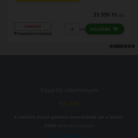
33 990 Ft
/db
LENDÜLET
db
KOSÁRBA
Kuponkód másolása
Vásárlói vélemények
97.76%
a vásárlók közül ajánlaná ismerősének ezt a boltot.
21659
vélemény alapján