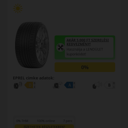
AKÁR 5.000 FT SZERELÉSI
KEDVEZMÉNY!
Használja a LENDÜLET
kuponkódot!
0%
EPREL cimke adatok:
0% THM
100% online
7 perc
FIZETHETEK RÉSZLETEKBEN?