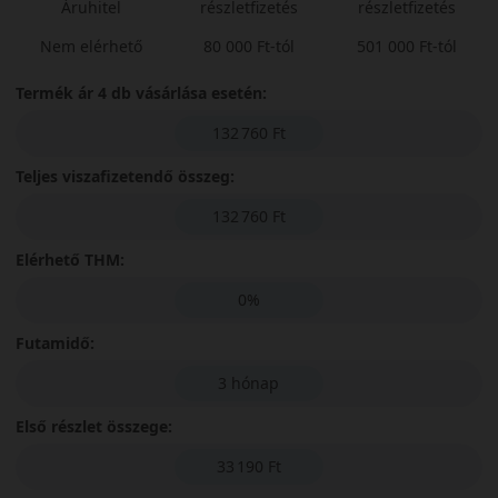
Áruhitel
részletfizetés
részletfizetés
Nem elérhető
80 000 Ft-tól
501 000 Ft-tól
Termék ár 4 db vásárlása esetén:
132 760 Ft
Teljes viszafizetendő összeg:
132 760 Ft
Elérhető THM:
0%
Futamidő:
3 hónap
Első részlet összege:
33 190 Ft