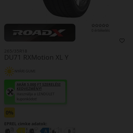
0 értékelés
265/35R18
DU71 RXMotion XL Y
NYÁRI GUMI
AKÁR 5.000 FT SZERELÉSI
KEDVEZMÉNY!
Használja a LENDÜLET
kuponkódot!
0%
EPREL cimke adatok: