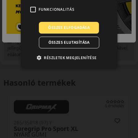
FUNKCIONALITÁS
ÖSSZES ELFOGADÁSA
Figyelem a feltüntetett címke adatok tájékoztató
ÖSSZES ELUTASÍTÁSA
jellegűek. Előfordulhat, hogy még a korábbi EU-s címkével
ellátott abroncs kerül kiszállításra.
RÉSZLETEK MEGJELENÍTÉSE
Hasonló termékek
0 értékelés
265/35R18 (97) Y
Suregrip Pro Sport XL
NYÁRI GUMI