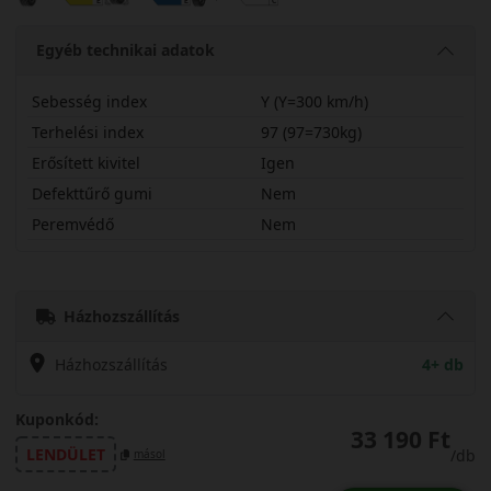
Egyéb technikai adatok
Sebesség index
Y (Y=300 km/h)
Terhelési index
97 (97=730kg)
Erősített kivitel
Igen
Defekttűrő gumi
Nem
Peremvédő
Nem
26535R18YDU71X
Házhozszállítás
Házhozszállítás
4+ db
Kuponkód:
33 190 Ft
LENDÜLET
/db
másol