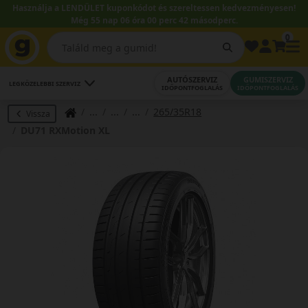
Használja a LENDÜLET kuponkódot és szereltessen kedvezményesen!
Még 55 nap 06 óra 00 perc 41 másodperc.
0
AUTÓSZERVIZ
GUMISZERVIZ
LEGKÖZELEBBI SZERVIZ
IDŐPONTFOGLALÁS
IDŐPONTFOGLALÁS
265/35R18
Vissza
DU71 RXMotion XL