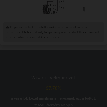
Figyelem a feltüntetett címke adatok tájékoztató
jellegűek. Előfordulhat, hogy még a korábbi EU-s címkével
ellátott abroncs kerül kiszállításra.
Vásárlói vélemények
97.76%
a vásárlók közül ajánlaná ismerősének ezt a boltot.
21659
vélemény alapján