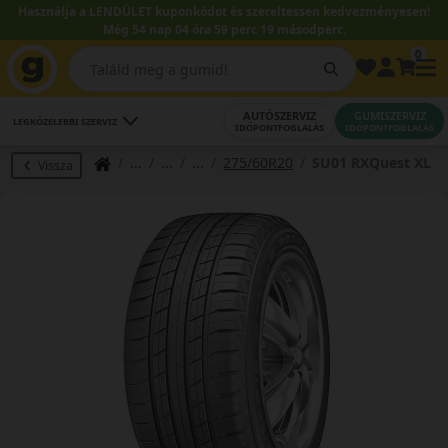
Használja a LENDÜLET kuponkódot és szereltessen kedvezményesen!
Még 54 nap 04 óra 59 perc 18 másodperc.
0
AUTÓSZERVIZ
GUMISZERVIZ
LEGKÖZELEBBI SZERVIZ
IDŐPONTFOGLALÁS
IDŐPONTFOGLALÁS
275/60R20
SU01 RXQuest XL
Vissza