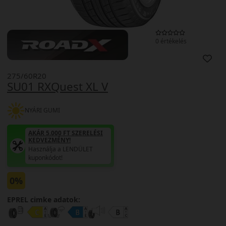
0 értékelés
275/60R20
SU01 RXQuest XL V
NYÁRI GUMI
AKÁR 5.000 FT SZERELÉSI
KEDVEZMÉNY!
Használja a LENDÜLET
kuponkódot!
0%
EPREL cimke adatok: