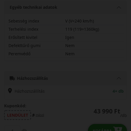
Egyéb technikai adatok
Sebesség index
V (V=240 km/h)
Terhelési index
119 (119=1360kg)
Erősített kivitel
Igen
Defekttűrő gumi
Nem
Peremvédő
Nem
27560R20VSU01X
Házhozszállítás
Házhozszállítás
4+ db
Kuponkód:
43 990 Ft
LENDÜLET
/db
másol
db
KOSÁRBA