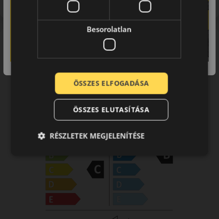
Előbírálat
Besorolatlan
EU-s abroncscímke
ÖSSZES ELFOGADÁSA
ÖSSZES ELUTASÍTÁSA
RÉSZLETEK MEGJELENÍTÉSE