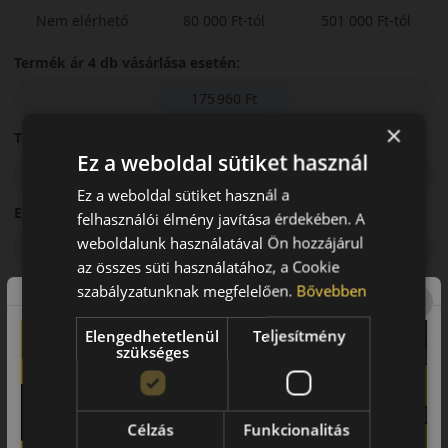
Nem elérhető
80 000 Ft-tól
501 000 Ft-tól
Termék ár 4 db vásárlása esetén:
175 960 Ft
×
Teljes viszafizetendő összeg:
Ez a weboldal sütiket használ
175 960 Ft
Ez a weboldal sütiket használ a
Elérhető THM:
felhasználói élmény javítása érdekében. A
weboldalunk használatával Ön hozzájárul
0%
az összes süti használatához, a Cookie
Futamidő:
szabályzatunknak megfelelően.
Bővebben
3 hónap
Elengedhetetlenül
Teljesítmény
szükséges
Első részlet összege:
43 990 Ft
Célzás
Funkcionalitás