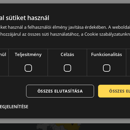
l sütiket használ
iket használ a felhasználói élmény javítása érdekében. A webolda
hozzájárul az összes süti használatához, a Cookie szabályzatunk
Laca
A b
-
Mind
nül
Teljesítmény
Célzás
Funkcionalitás
ot.
ÖSSZES ELUTASÍTÁSA
ÖSSZES 
EGJELENÍTÉSE