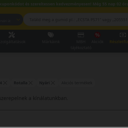
kuponkódot és szereltessen kedvezményesen! Még 55 nap 02 óra
pest, Fehérvári út
zolgáltatások
Márkáink
MBH
Akciók
Részletfi
tájékoztató
4
Rotalla
Nyári
Akciós termékek
szerepelnek a kínálatunkban.