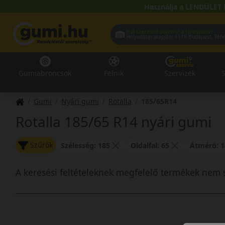
Használja a LENDÜLET 
Hol szeretné átvenni a termékeit?
Helyadatai alapján:
1119 Buda
Gumiabroncsok
Felnik
Szervizek
S
Gumi
Nyári gumi
Rotalla
185/65R14
Rotalla 185/65 R14 nyári gumi
Szűrők
Szélesség: 185
Oldalfal: 65
Átmérő: 1
A keresési feltételeknek megfelelő termékek nem 