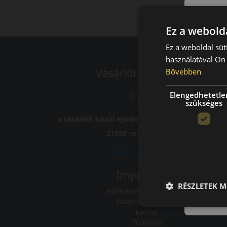
Ez a webolda
Ez a weboldal süt
használatával Ön 
Vásárlói vélemények
Bővebben
97.76%
Elengedhetetle
szükséges
a vásárlók közül ajánlaná ismerősének ezt a bolt
21659
vélemény alapján
Impresszum
RÉSZLETEK M
Adatvédelmi tájékoztató
Vásárlási feltételek
Karrier
Tudástár