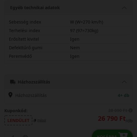
Egyéb technikai adatok
Sebesség index
W (W=270 km/h)
Terhelési index
97 (97=730kg)
Erősített kivitel
Igen
Defekttűrő gumi
Nem
Peremvédő
Igen
20555R19WRU01X
Házhozszállítás
Házhozszállítás
4+ db
28 090 Ft
Kuponkód:
26 790 Ft
LENDÜLET
/db
másol
db
KOSÁRBA