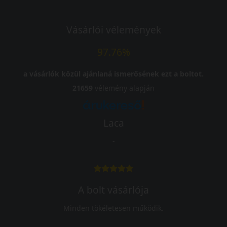
Vásárlói vélemények
97.76%
a vásárlók közül ajánlaná ismerősének ezt a boltot.
21659
vélemény alapján
Laca
-
A bolt vásárlója
Minden tökéletesen működik.