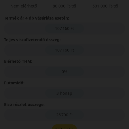
Nem elérhető
80 000 Ft-tól
501 000 Ft-tól
Termék ár 4 db vásárlása esetén:
107 160 Ft
Teljes viszafizetendő összeg:
107 160 Ft
Elérhető THM:
0%
Futamidő:
3 hónap
Első részlet összege:
26 790 Ft