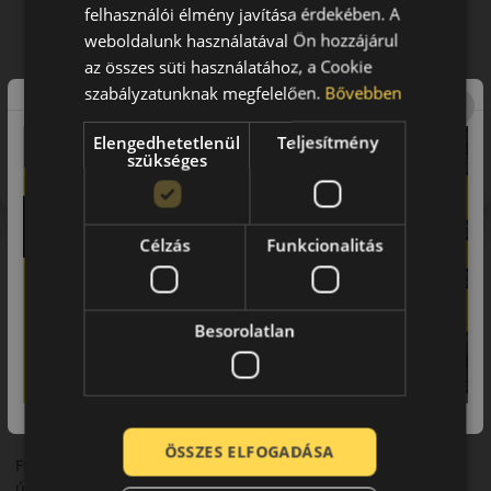
felhasználói élmény javítása érdekében. A
weboldalunk használatával Ön hozzájárul
az összes süti használatához, a Cookie
szabályzatunknak megfelelően.
Bővebben
Figyelem a feltüntetett címke adatok tájékoztató
Elengedhetetlenül
Teljesítmény
jellegűek. Előfordulhat, hogy még a korábbi EU-s címkével
szükséges
ellátott abroncs kerül kiszállításra.
Célzás
Funkcionalitás
A mintázat
Rotalla RU01 – Nyári SUV-abroncs
Bevezető
Besorolatlan
A Rotalla RU01 egy nyári abroncs, amelyet SUV-k
és crossover járművek számára fejlesztettek.
Futófelület és tapadás
ÖSSZES ELFOGADÁSA
Futófelületi mintázata stabil tapadást biztosít különböző
útviszonyok között.