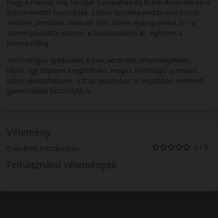
hogy a márkát már Nyugat-Európában és Észak-Amerikában is
előszeretettel használják. Széles termékpalettájukon szinte
minden járműhöz találunk téli-, illetve nyárigumikat is – a
személyautóktól kezdve, a luxusautókon át, egészen a
teherautókig.
Technológiai újításaikat a piac vezérelte lehetőségekben
látják, így teljesen megbízható, magas minőségű gumijaik
közül választhatunk. Ezt az iparágban is legjobban elismert
garanciákkal biztosítják is.
Vélemény
0 / 5
0 vásárlói hozzászólás
Felhasználói vélemények