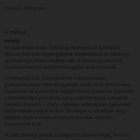
• Hosszú élettartam
A márka
Rotalla
Az alapvetően ázsiai, Rotalla gumiabroncsok különböző
típusait más-más cégek gyártják, értékesítésük és exportjuk
azonban egy vállalat kezében van. A Rotalla gyárak Kína
legmodernebb és legfejlettebb gyárai közé tartoznak.
A manapság már világmárkának számító Rotalla
gumiabroncsokat 1986 óta gyártják, tehát több, mint 30 éves
tapasztalat áll a vállalatok mögött. Ehhez a sikerhez leginkább
a kiemelkedően jó ár-érték arány segítette hozzá a Rotallát.
Kedvező áraikat a – szinte – teljesen automatizált gyáraiknak
köszönhetően tudják kínálni. Ők maguk is azt vallják, hogy
kitűzött céljuk a kiváló abroncsok gyártása, elérhető,
alacsonyabb áron.
Mi sem mutatja jobban a világszintű elismertséget, mint az,