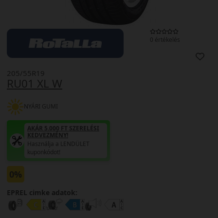
0 értékelés
205/55R19
RU01 XL W
NYÁRI GUMI
AKÁR 5.000 FT SZERELÉSI
KEDVEZMÉNY!
Használja a LENDÜLET
kuponkódot!
0%
EPREL cimke adatok: