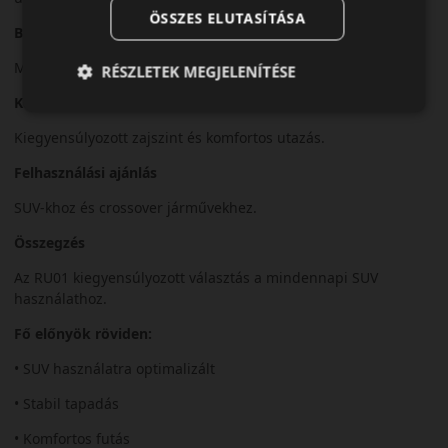
ÖSSZES ELUTASÍTÁSA
Biztonsági jellemzők
Megbízható fékezési teljesítmény és stabil irányíthatóság.
RÉSZLETEK MEGJELENÍTÉSE
Komfort és zajszint
Kiegyensúlyozott zajszint és komfortos utazás.
Felhasználási ajánlás
SUV-khoz és crossover járművekhez.
Összegzés
Az RU01 kiegyensúlyozott választás a mindennapi SUV
használathoz.
Fő előnyök röviden:
• SUV használatra optimalizált
• Stabil tapadás
• Komfortos futás