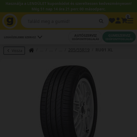
Használja a LENDÜLET kuponkódot és szereltessen kedvezményesen!
Még 51 nap 14 óra 20 perc 59 másodperc.
0
AUTÓSZERVIZ
GUMISZERVIZ
LEGKÖZELEBBI SZERVIZ
IDŐPONTFOGLALÁS
IDŐPONTFOGLALÁS
205/55R19
RU01 XL
Vissza