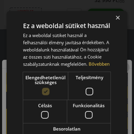
32 990 Ft
/db
LENDÜLET
db
KOSÁRBA
×
Kuponkód másolása
Ez a weboldal sütiket használ
Ez a weboldal sütiket használ a
felhasználói élmény javítása érdekében. A
weboldalunk használatával Ön hozzájárul
Vásárlói vélemények
az összes süti használatához, a Cookie
97.76%
szabályzatunknak megfelelően.
Bővebben
a vásárlók közül ajánlaná ismerősének ezt a boltot.
Elengedhetetlenül
Teljesítmény
szükséges
21659
vélemény alapján
Laca
Célzás
Funkcionalitás
-
Besorolatlan