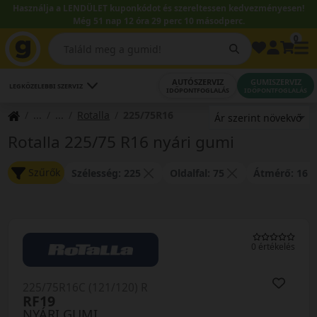
Használja a LENDÜLET kuponkódot és szereltessen kedvezményesen!
Még 51 nap 12 óra 29 perc 10 másodperc.
0
AUTÓSZERVIZ
GUMISZERVIZ
LEGKÖZELEBBI SZERVIZ
IDŐPONTFOGLALÁS
IDŐPONTFOGLALÁS
Rotalla
225/75R16
Rotalla 225/75 R16 nyári gumi
Szűrők
Szélesség: 225
Oldalfal: 75
Átmérő: 16
0 értékelés
225/75R16C (121/120) R
RF19
NYÁRI GUMI