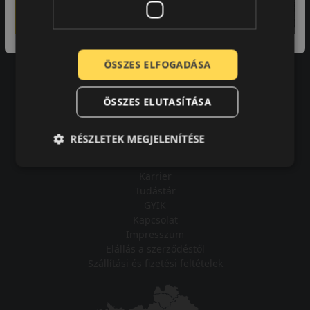
A bolt vásárlója
Minden tökéletesen működik.
ÖSSZES ELFOGADÁSA
ÖSSZES ELUTASÍTÁSA
Impresszum
RÉSZLETEK MEGJELENÍTÉSE
Adatvédelmi tájékoztató
Vásárlási feltételek
Karrier
Tudástár
GYIK
Kapcsolat
Impresszum
Elállás a szerződéstől
Szállítási és fizetési feltételek