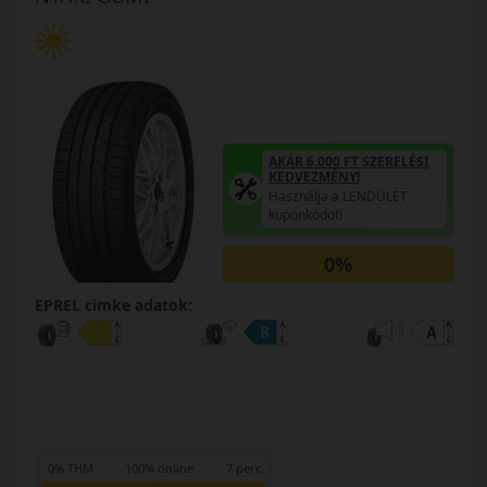
AKÁR 6.000 FT SZERELÉSI
KEDVEZMÉNY!
Használja a LENDÜLET
kuponkódot!
0%
EPREL cimke adatok:
0% THM
100% online
7 perc