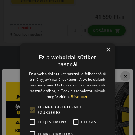
FIZETHETEK RÉSZLETEKBEN?
41 590 Ft
/db
LENDÜLET
db
KOSÁRBA
Kuponkód másolása
×
Ez a weboldal sütiket
használ
Vásárlói vélemények
Ez a weboldal sütiket használ a felhasználói
élmény javítása érdekében. A weboldalunk
97.76%
használatával Ön hozzájárul az összes süti
használatához, a Cookie szabályzatunknak
a vásárlók közül ajánlaná ismerősének ezt a boltot.
megfelelően.
Bővebben
21659
vélemény alapján
ELENGEDHETETLENÜL
SZÜKSÉGES
Laca
TELJESÍTMÉNY
CÉLZÁS
-
FUNKCIONALITÁS