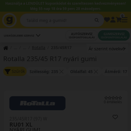
Használja a LENDÜLET kuponkódot és szereltessen kedvezményesen!
Még 55 nap 18 óra 59 perc 28 másodperc.
0
AUTÓSZERVIZ
GUMISZERVIZ
LEGKÖZELEBBI SZERVIZ
IDŐPONTFOGLALÁS
IDŐPONTFOGLALÁS
Rotalla
235/45R17
Rotalla 235/45 R17 nyári gumi
Szűrők
Szélesség: 235
Oldalfal: 45
Átmérő: 17
0 értékelés
235/45R17 (97) W
RU01 XL
NYÁRI GUMI