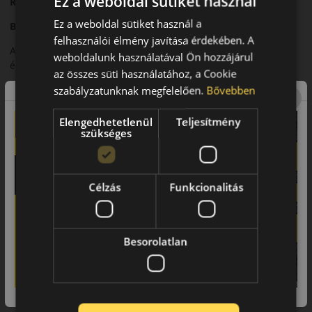
Ez a weboldal sütiket használ
Rotalla RU01 – Nyári SUV-abroncs
Ez a weboldal sütiket használ a
Bevezető
felhasználói élmény javítása érdekében. A
A Rotalla RU01 egy nyári abroncs, amelyet SUV-k
weboldalunk használatával Ön hozzájárul
és crossover járművek számára fejlesztettek.
az összes süti használatához, a Cookie
Futófelület és tapadás
szabályzatunknak megfelelően.
Bővebben
Futófelületi mintázata stabil tapadást biztosít különböző
Elengedhetetlenül
Teljesítmény
útviszonyok között.
szükséges
Biztonsági jellemzők
Megbízható fékezési teljesítmény és stabil irányíthatóság.
Célzás
Funkcionalitás
Komfort és zajszint
Kiegyensúlyozott zajszint és komfortos utazás.
Besorolatlan
Felhasználási ajánlás
SUV-khoz és crossover járművekhez.
Összegzés