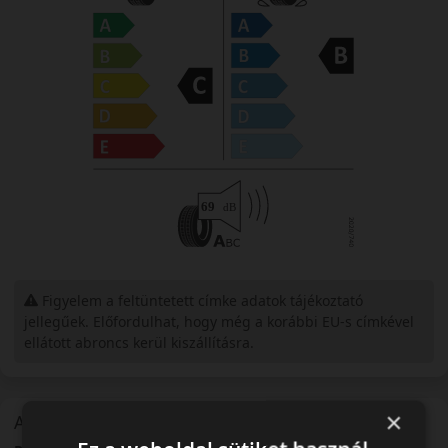
Figyelem a feltüntetett címke adatok tájékoztató
jellegűek. Előfordulhat, hogy még a korábbi EU-s címkével
ellátott abroncs kerül kiszállításra.
×
A mintázat