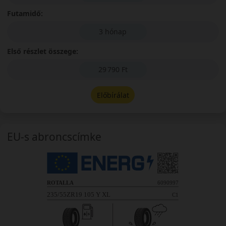
Futamidő:
3 hónap
Első részlet összege:
29 790 Ft
Előbírálat
EU-s abroncscímke