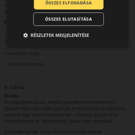
ÖSSZES ELFOGADÁSA
Az RU01 kiegyensúlyozott választás a mindennapi SUV
használathoz.
ÖSSZES ELUTASÍTÁSA
Fő előnyök röviden:
• SUV használatra optimalizált
RÉSZLETEK MEGJELENÍTÉSE
• Stabil tapadás
• Komfortos futás
• Hosszú élettartam
A márka
Rotalla
Az alapvetően ázsiai, Rotalla gumiabroncsok különböző
típusait más-más cégek gyártják, értékesítésük és exportjuk
azonban egy vállalat kezében van. A Rotalla gyárak Kína
legmodernebb és legfejlettebb gyárai közé tartoznak.
A manapság már világmárkának számító Rotalla