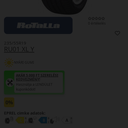
0 értékelés
235/55R19
RU01 XL Y
NYÁRI GUMI
AKÁR 5.000 FT SZERELÉSI
KEDVEZMÉNY!
Használja a LENDÜLET
kuponkódot!
0%
EPREL cimke adatok: