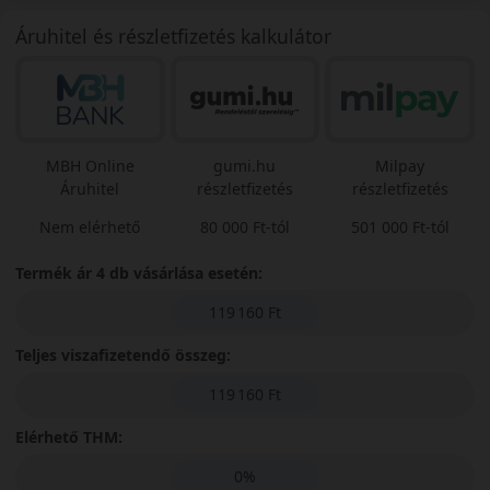
Áruhitel és részletfizetés kalkulátor
MBH Online
gumi.hu
Milpay
Áruhitel
részletfizetés
részletfizetés
Nem elérhető
80 000 Ft-tól
501 000 Ft-tól
Termék ár 4 db vásárlása esetén:
119 160 Ft
Teljes viszafizetendő összeg:
119 160 Ft
Elérhető THM:
0%