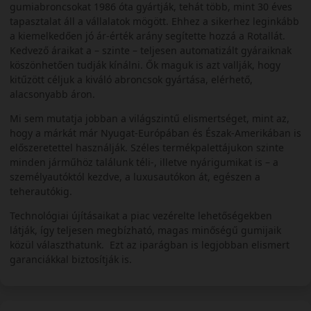
gumiabroncsokat 1986 óta gyártják, tehát több, mint 30 éves
tapasztalat áll a vállalatok mögött. Ehhez a sikerhez leginkább
a kiemelkedően jó ár-érték arány segítette hozzá a Rotallát.
Kedvező áraikat a – szinte – teljesen automatizált gyáraiknak
köszönhetően tudják kínálni. Ők maguk is azt vallják, hogy
kitűzött céljuk a kiváló abroncsok gyártása, elérhető,
alacsonyabb áron.
Mi sem mutatja jobban a világszintű elismertséget, mint az,
hogy a márkát már Nyugat-Európában és Észak-Amerikában is
előszeretettel használják. Széles termékpalettájukon szinte
minden járműhöz találunk téli-, illetve nyárigumikat is – a
személyautóktól kezdve, a luxusautókon át, egészen a
teherautókig.
Technológiai újításaikat a piac vezérelte lehetőségekben
látják, így teljesen megbízható, magas minőségű gumijaik
közül választhatunk. Ezt az iparágban is legjobban elismert
garanciákkal biztosítják is.