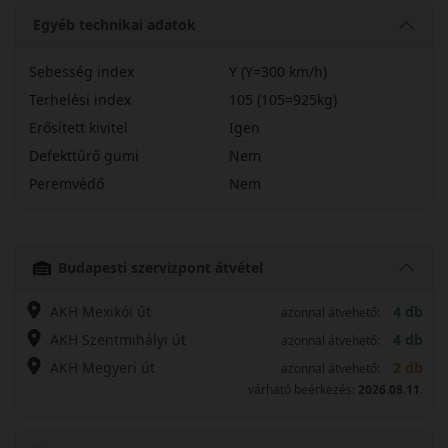
Egyéb technikai adatok
Sebesség index
Y (Y=300 km/h)
Terhelési index
105 (105=925kg)
Erősített kivitel
Igen
Defekttűrő gumi
Nem
Peremvédő
Nem
23555R19YRU01X
Budapesti szervizpont átvétel
AKH Mexikói út
4 db
azonnal átvehető:
AKH Szentmihályi út
4 db
azonnal átvehető:
AKH Megyeri út
2 db
azonnal átvehető:
várható beérkezés:
2026.08.11.