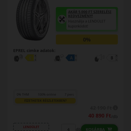
AKÁR 5.000 FT SZERELÉSI
KEDVEZMÉNY!
Használja a LENDÜLET
kuponkódot!
0%
EPREL cimke adatok:
0% THM
100% online
7 perc
FIZETHETEK RÉSZLETEKBEN?
42 190 Ft
40 890 Ft
/db
LENDÜLET
db
KOSÁRBA