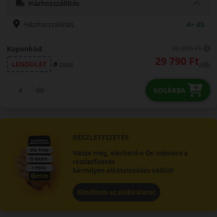
Házhozszállítás
Házhozszállítás
4+ db
30 990 Ft
Kuponkód:
29 790 Ft
LENDÜLET
/db
másol
db
KOSÁRBA
RÉSZLETFIZETÉS
Nézze meg, elérhető-e Ön számára a
részletfizetés
bármilyen elköteleződés nélkül!
Elindítom az előbírálatot