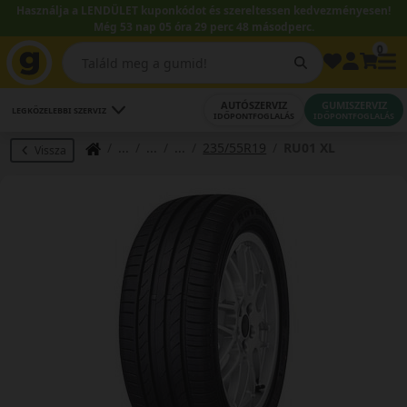
Használja a LENDÜLET kuponkódot és szereltessen kedvezményesen!
Még 53 nap 05 óra 29 perc 47 másodperc.
0
AUTÓSZERVIZ
GUMISZERVIZ
LEGKÖZELEBBI SZERVIZ
IDŐPONTFOGLALÁS
IDŐPONTFOGLALÁS
235/55R19
RU01 XL
Vissza