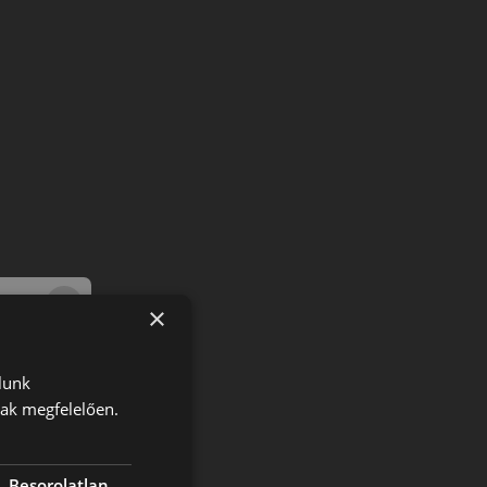
×
lunk
nak megfelelően.
Besorolatlan