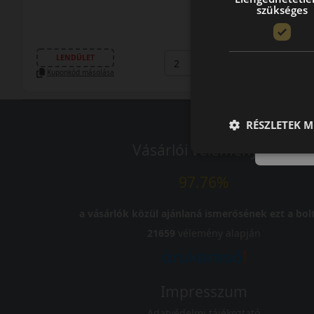
szükséges
33 790 Ft
/db
LENDÜLET
db
KOSÁRBA
Kuponkód másolása
RÉSZLETEK M
Vásárlói vélemények
97.76%
a vásárlók közül ajánlaná ismerősének ezt a bolt
21659
vélemény alapján
Impresszum
Adatvédelmi tájékoztató