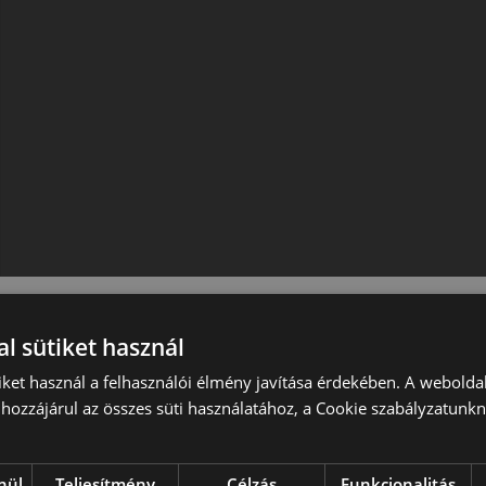
l sütiket használ
iket használ a felhasználói élmény javítása érdekében. A webolda
hozzájárul az összes süti használatához, a Cookie szabályzatunk
nül
Teljesítmény
Célzás
Funkcionalitás