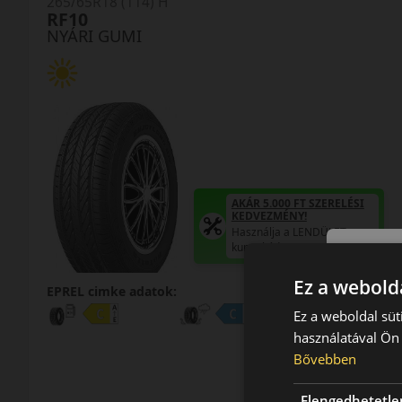
265/65R18 (114) H
RF10
NYÁRI GUMI
AKÁR 5.000 FT SZERELÉSI
KEDVEZMÉNY!
Használja a LENDÜLET
kuponkódot!
Ez a webolda
EPREL cimke adatok:
Ez a weboldal süt
használatával Ön 
Bővebben
Elengedhetetle