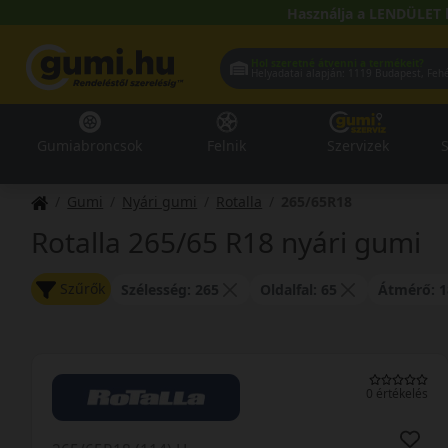
Használja a LENDÜLET 
Hol szeretné átvenni a termékeit?
Helyadatai alapján:
1119 Buda
Gumiabroncsok
Felnik
Szervizek
S
Gumi
Nyári gumi
Rotalla
265/65R18
Rotalla 265/65 R18 nyári gumi
Szűrők
Szélesség: 265
Oldalfal: 65
Átmérő: 1
0 értékelés