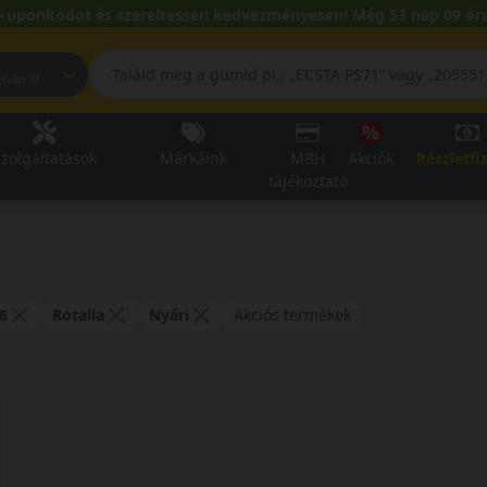
kuponkódot és szereltessen kedvezményesen! Még 53 nap 09 óra
pest, Fehérvári út
zolgáltatások
Márkáink
MBH
Akciók
Részletfi
tájékoztató
8
Rotalla
Nyári
Akciós termékek