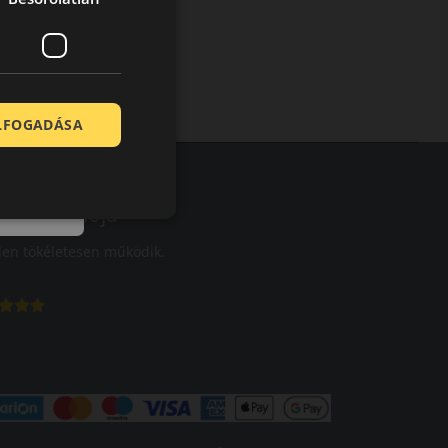
ELFOGADÁSA
olt vásárlója
en tökéletesen működik.