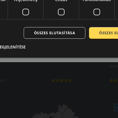
ÖSSZES ELUTASÍTÁSA
ÖSSZES 
EGJELENÍTÉSE
Laca
A b
-
Mind
ot.