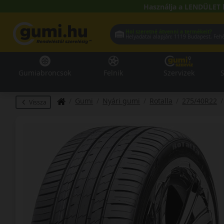
Használja a LENDÜLET 
Hol szeretné átvenni a termékeit?
Helyadatai alapján:
1119 Buda
Gumiabroncsok
Felnik
Szervizek
S
Gumi
Nyári gumi
Rotalla
275/40R22
Vissza