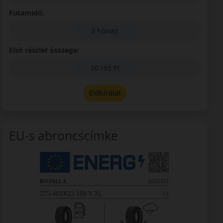
Futamidő:
3 hónap
Első részlet összege:
20 195 Ft
Előbírálat
EU-s abroncscímke