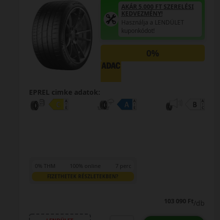
AKÁR 5.000 FT SZERELÉSI
KEDVEZMÉNY!
Használja a LENDÜLET
kuponkódot!
0%
EPREL cimke adatok:
0% THM
100% online
7 perc
FIZETHETEK RÉSZLETEKBEN?
103 090 Ft
/db