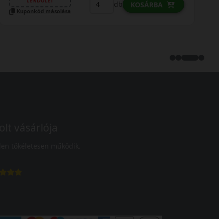
LENDÜLET
db
KOSÁRBA
Kuponkód másolása
olt vásárlója
en tökéletesen működik.