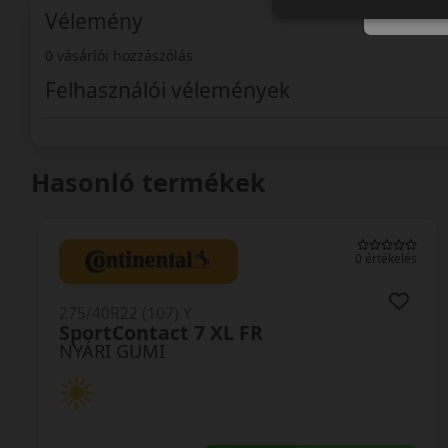
Vélemény
0 vásárlói hozzászólás
Felhasználói vélemények
Hasonló termékek
0 értékelés
275/40R22 (107) Y
SportContact 7 XL FR
NYÁRI GUMI