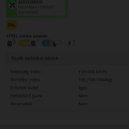
KEDVEZMÉNY!
Használja a LENDÜLET
kuponkódot!
0%
EPREL cimke adatok:
Egyéb technikai adatok
Sebesség index
Y (Y=300 km/h)
Terhelési index
108 (108=1000kg)
Erősített kivitel
Igen
Defekttűrő gumi
Nem
Peremvédő
Nem
27540R22YRS01PX