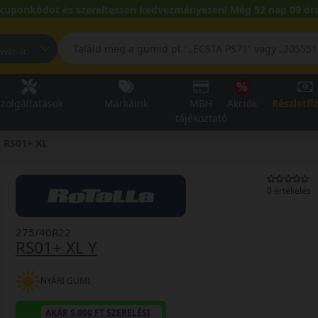
kuponkódot és szereltessen kedvezményesen! Még 52 nap 09 óra
pest, Fehérvári út
zolgáltatások
Márkáink
MBH
Akciók
Részletfi
tájékoztató
RS01+ XL
0 értékelés
275/40R22
RS01+ XL Y
NYÁRI GUMI
AKÁR 5.000 FT SZERELÉSI