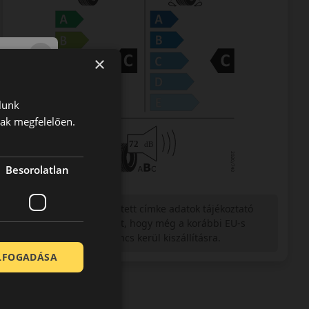
×
lunk
nak megfelelően.
Besorolatlan
Figyelem a feltüntetett címke adatok tájékoztató
jellegűek. Előfordulhat, hogy még a korábbi EU-s
címkével ellátott abroncs kerül kiszállításra.
ELFOGADÁSA