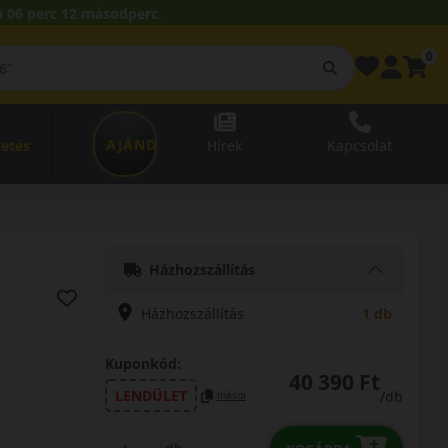
 06 perc 11 másodperc.
0
AJÁNDÉKUTALVÁNY
zetés
Hírek
Kapcsolat
Házhozszállítás
Házhozszállítás
1 db
Kuponkód:
40 390 Ft
LENDÜLET
/db
másol