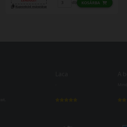
LENDÜLET
db
KOSÁRBA
Kuponkód másolása
Laca
A b
-
Mind
ot.