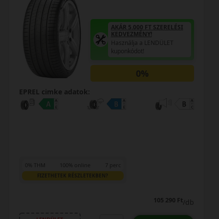
AKÁR 5.000 FT SZERELÉSI
KEDVEZMÉNY!
Használja a LENDÜLET
kuponkódot!
0%
EPREL cimke adatok:
0% THM
100% online
7 perc
FIZETHETEK RÉSZLETEKBEN?
105 290 Ft
/db