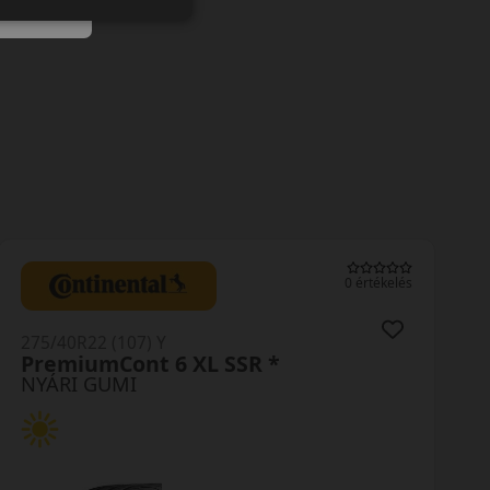
0 értékelés
275/40R22 (107) Y
PremiumCont 6 XL SSR *
NYÁRI GUMI