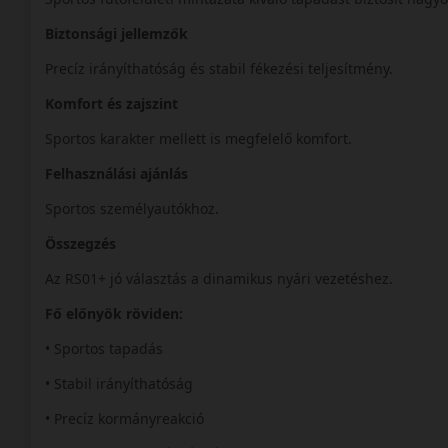
Biztonsági jellemzők
Precíz irányíthatóság és stabil fékezési teljesítmény.
Komfort és zajszint
Sportos karakter mellett is megfelelő komfort.
Felhasználási ajánlás
Sportos személyautókhoz.
Összegzés
Az RS01+ jó választás a dinamikus nyári vezetéshez.
Fő előnyök röviden:
• Sportos tapadás
• Stabil irányíthatóság
• Precíz kormányreakció