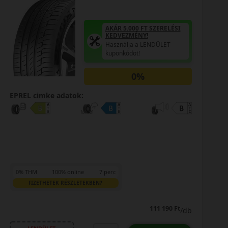
AKÁR 5.000 FT SZERELÉSI
KEDVEZMÉNY!
Használja a LENDÜLET
kuponkódot!
0%
EPREL cimke adatok:
0% THM
100% online
7 perc
FIZETHETEK RÉSZLETEKBEN?
111 190 Ft
/db