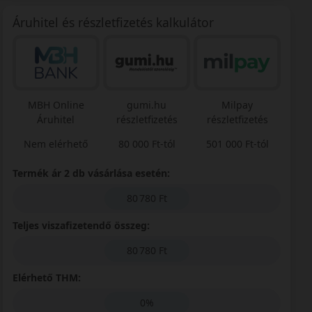
Áruhitel és részletfizetés kalkulátor
MBH Online
gumi.hu
Milpay
Áruhitel
részletfizetés
részletfizetés
Nem elérhető
80 000 Ft-tól
501 000 Ft-tól
Termék ár 2 db vásárlása esetén:
80 780 Ft
Teljes viszafizetendő összeg:
80 780 Ft
Elérhető THM:
0%