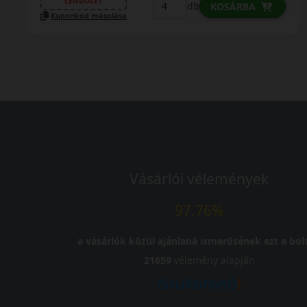
LENDÜLET
db
KOSÁRBA
Kuponkód másolása
Vásárlói vélemények
97.76%
a vásárlók közül ajánlaná ismerősének ezt a bolt
21659
vélemény alapján