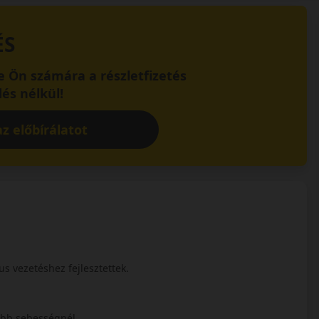
ÉS
 Ön számára a részletfizetés
és nélkül!
z előbírálatot
s vezetéshez fejlesztettek.
yobb sebességnél.