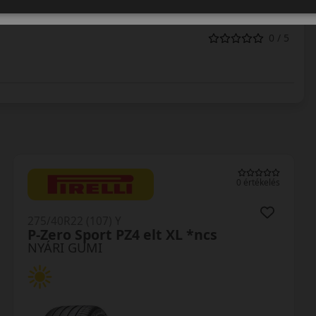
0 / 5
0 értékelés
275/40R22 (107) Y
P-Zero Sport PZ4 elt XL *ncs
NYÁRI GUMI