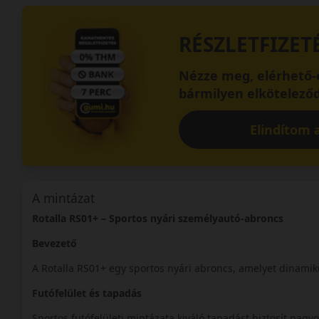
RÉSZLETFIZET
Nézze meg, elérhető-e
bármilyen elköteleződ
Elindítom a
A mintázat
Rotalla RS01+ – Sportos nyári személyautó-abroncs
Bevezető
A Rotalla RS01+ egy sportos nyári abroncs, amelyet dinamiku
Futófelület és tapadás
Sportos futófelületi mintázata kiváló tapadást biztosít nag