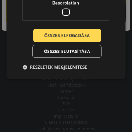
Besorolatlan
A bolt vásárlója
ÖSSZES ELFOGADÁSA
Minden tökéletesen működik.
ÖSSZES ELUTASÍTÁSA
RÉSZLETEK MEGJELENÍTÉSE
Impresszum
Adatvédelmi tájékoztató
Vásárlási feltételek
Karrier
Tudástár
GYIK
Kapcsolat
Impresszum
Elállás a szerződéstől
Szállítási és fizetési feltételek