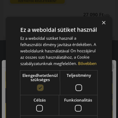
FIZETHETEK RÉSZLETEKBEN?
27 090 Ft
/db
×
LENDÜLET
db
KOSÁRBA
Ez a weboldal sütiket használ
Kuponkód másolása
Ez a weboldal sütiket használ a
felhasználói élmény javítása érdekében. A
weboldalunk használatával Ön hozzájárul
az összes süti használatához, a Cookie
Vásárlói vélemények
szabályzatunknak megfelelően.
Bővebben
97.76%
Elengedhetetlenül
Teljesítmény
szükséges
a vásárlók közül ajánlaná ismerősének ezt a boltot.
21659
vélemény alapján
Célzás
Funkcionalitás
Laca
-