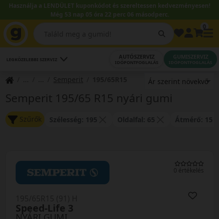
Használja a LENDÜLET kuponkódot és szereltessen kedvezményesen!
Még 53 nap 05 óra 22 perc 06 másodperc.
0
AUTÓSZERVIZ
GUMISZERVIZ
LEGKÖZELEBBI SZERVIZ
IDŐPONTFOGLALÁS
IDŐPONTFOGLALÁS
Semperit
195/65R15
Semperit 195/65 R15 nyári gumi
Szűrők
Szélesség: 195
Oldalfal: 65
Átmérő: 15
0 értékelés
195/65R15 (91) H
Speed-Life 3
NYÁRI GUMI