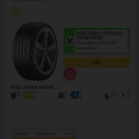
AKÁR 8.000 FT SZERELÉSI
KEDVEZMÉNY!
Használja a LENDÜLET
kuponkódot!
0%
EPREL cimke adatok:
0% THM
100% online
7 perc