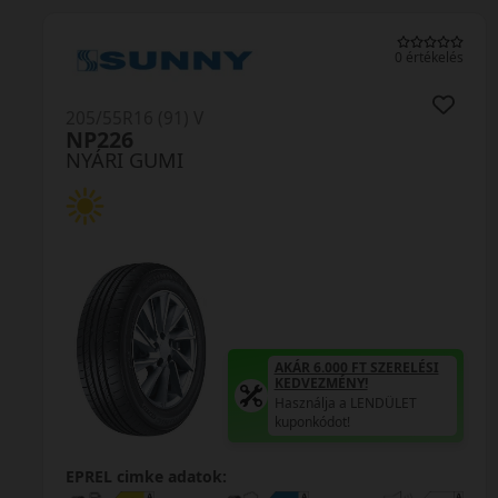
0 értékelés
205/55R16 (91) V
NP226
NYÁRI GUMI
AKÁR 6.000 FT SZERELÉSI
KEDVEZMÉNY!
Használja a LENDÜLET
kuponkódot!
EPREL cimke adatok: