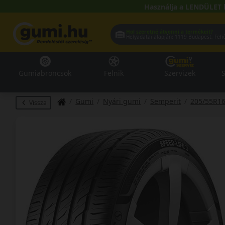
Használja a LENDÜLET 
Hol szeretné átvenni a termékeit?
Helyadatai alapján:
1119 Buda
Gumiabroncsok
Felnik
Szervizek
S
Gumi
Nyári gumi
Semperit
205/55R1
Vissza