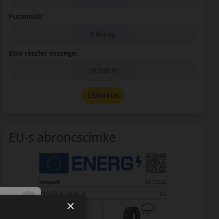
Futamidő:
3 hónap
Első részlet összege:
28 590 Ft
Előbírálat
EU-s abroncscímke
×