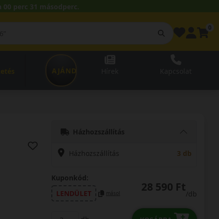
 00 perc 30 másodperc.
0
AJÁNDÉKUTALVÁNY
zetés
Hírek
Kapcsolat
Házhozszállítás
Házhozszállítás
3 db
Kuponkód:
28 590 Ft
LENDÜLET
/db
másol