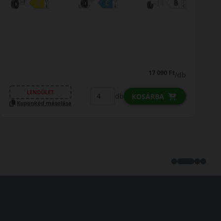
17 090 Ft
/db
LENDÜLET
db
KOSÁRBA
Kuponkód másolása