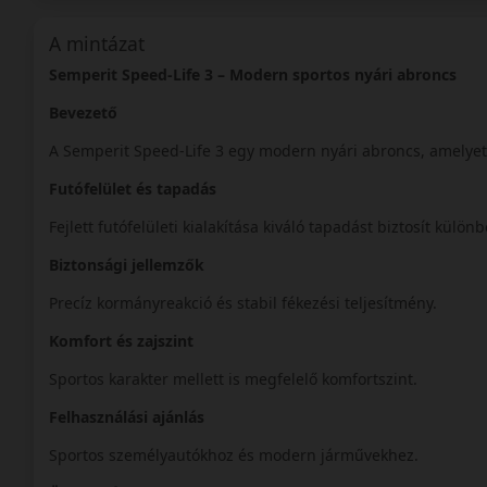
A mintázat
Semperit Speed-Life 3 – Modern sportos nyári abroncs
Bevezető
A Semperit Speed-Life 3 egy modern nyári abroncs, amelyet 
Futófelület és tapadás
Fejlett futófelületi kialakítása kiváló tapadást biztosít külö
Biztonsági jellemzők
Precíz kormányreakció és stabil fékezési teljesítmény.
Komfort és zajszint
Sportos karakter mellett is megfelelő komfortszint.
Felhasználási ajánlás
Sportos személyautókhoz és modern járművekhez.