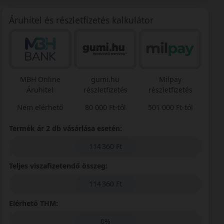
Áruhitel és részletfizetés kalkulátor
MBH Online
gumi.hu
Milpay
Áruhitel
részletfizetés
részletfizetés
Nem elérhető
80 000 Ft-tól
501 000 Ft-tól
Termék ár 2 db vásárlása esetén:
114 360 Ft
Teljes viszafizetendő összeg:
114 360 Ft
Elérhető THM:
0%