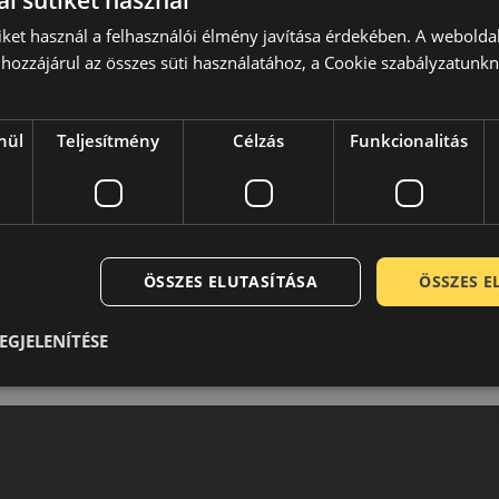
l sütiket használ
k megfelelően.
iket használ a felhasználói élmény javítása érdekében. A webolda
hozzájárul az összes süti használatához, a Cookie szabályzatunk
nül
Teljesítmény
Célzás
Funkcionalitás
0 / 5
ÖSSZES ELUTASÍTÁSA
ÖSSZES 
EGJELENÍTÉSE