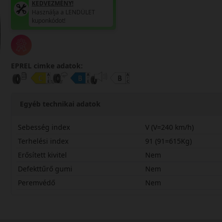
KEDVEZMÉNY!
Használja a LENDÜLET
kuponkódot!
EPREL cimke adatok:
Egyéb technikai adatok
Sebesség index
V (V=240 km/h)
Terhelési index
91 (91=615Kg)
Erősített kivitel
Nem
Defekttűrő gumi
Nem
Peremvédő
Nem
20555R16VSL3