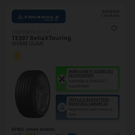
0 értékelés
205/55R16 (91) V
TE307 ReliaXTouring
NYÁRI GUMI
AKÁR 6.000 FT SZERELÉSI
KEDVEZMÉNY!
Használja a LENDÜLET
kuponkódot!
TRIPLA ELÉGEDETTSÉG
MINŐSÉGI GARANCIA
Regisztráció után máris az
Öné!
EPREL cimke adatok: