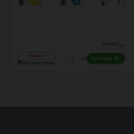
16 690 Ft
/db
LENDÜLET
db
KOSÁRBA
Kuponkód másolása