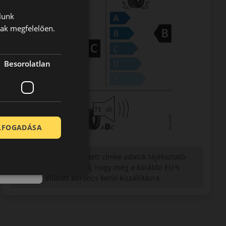
lunk
nak megfelelően.
Besorolatlan
ELFOGADÁSA
Figyelem a feltüntetett címke adatok tájékoztató
jellegűek. Előfordulhat, hogy még a korábbi EU-s
címkével ellátott abroncs kerül kiszállításra.