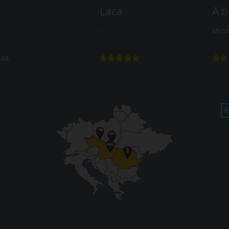
Laca
A b
-
Mind
ot.