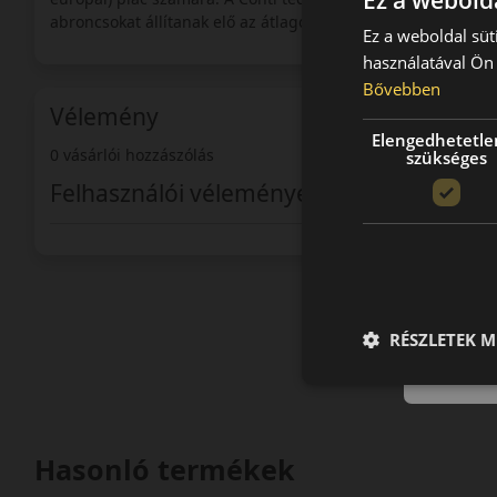
Ez a webolda
abroncsokat állítanak elő az átlagos felhasználók igényeine
Ez a weboldal süt
használatával Ön 
Bővebben
Vélemény
Elengedhetetle
0 vásárlói hozzászólás
szükséges
Felhasználói vélemények
RÉSZLETEK M
Hasonló termékek