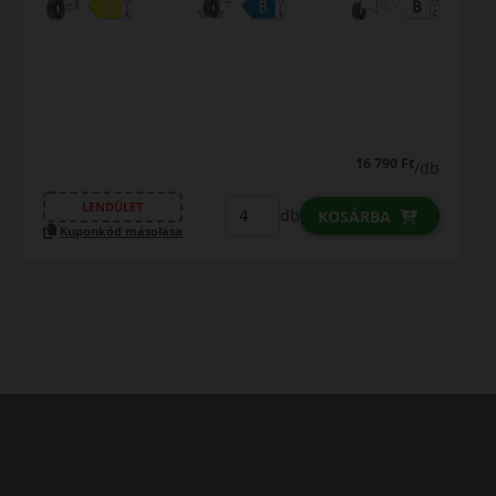
16 790 Ft
/db
LENDÜLET
db
KOSÁRBA
Kuponkód másolása