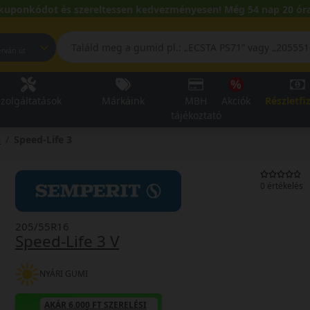
kuponkódot és szereltessen kedvezményesen! Még 54 nap 20 óra
pest, Fehérvári út
zolgáltatások
Márkáink
MBH
Akciók
Részletfi
tájékoztató
6
Speed-Life 3
0 értékelés
205/55R16
Speed-Life 3 V
NYÁRI GUMI
AKÁR 6.000 FT SZERELÉSI