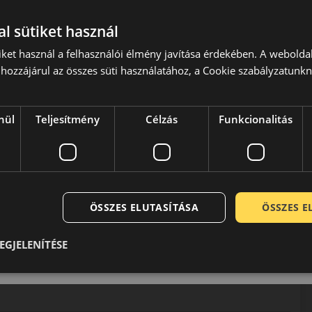
l sütiket használ
iket használ a felhasználói élmény javítása érdekében. A webolda
hozzájárul az összes süti használatához, a Cookie szabályzatunk
sza, Európa első gumiabroncs gyárában Wimpassingban,
rák-Magyar Monarchia gumiabroncs manufaktúrájában kezdték
nül
Teljesítmény
Célzás
Funkcionalitás
ra 1896-ban került sor Traiskirchenbe, amit a cég
t 1985-ben a Continental megvásárolta és beolvasztotta a
zépkategóriás abroncsokat előállítani az európai (közép-
pozva azóta is folyamatosan megbízható és biztonságos
k megfelelően.
ÖSSZES ELUTASÍTÁSA
ÖSSZES 
EGJELENÍTÉSE
0 / 5