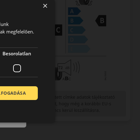
×
lunk
nak megfelelően.
Besorolatlan
ELFOGADÁSA
Figyelem a feltüntetett címke adatok tájékoztató
jellegűek. Előfordulhat, hogy még a korábbi EU-s
címkével ellátott abroncs kerül kiszállításra.