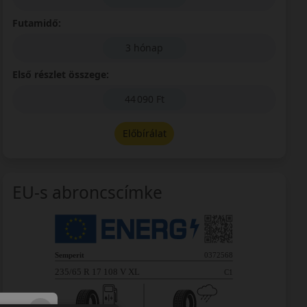
Futamidő:
3 hónap
Első részlet összege:
44 090 Ft
Előbírálat
EU-s abroncscímke