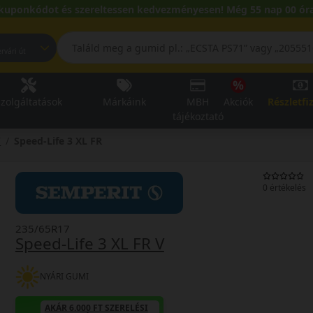
kuponkódot és szereltessen kedvezményesen! Még 55 nap 00 óra
pest, Fehérvári út
zolgáltatások
Márkáink
MBH
Akciók
Részletfi
tájékoztató
7
Speed-Life 3 XL FR
0 értékelés
235/65R17
Speed-Life 3 XL FR V
NYÁRI GUMI
AKÁR 6.000 FT SZERELÉSI