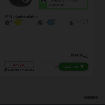
Használja a LENDÜLET
kuponkódot!
EPREL cimke adatok:
35 190 Ft
/db
LENDÜLET
db
KOSÁRBA
Kuponkód másolása