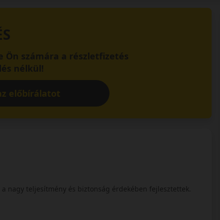
ÉS
 Ön számára a részletfizetés
és nélkül!
z előbírálatot
a nagy teljesítmény és biztonság érdekében fejlesztettek.