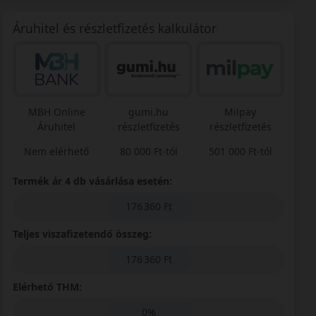
Áruhitel és részletfizetés kalkulátor
MBH Online
gumi.hu
Milpay
Áruhitel
részletfizetés
részletfizetés
Nem elérhető
80 000 Ft-tól
501 000 Ft-tól
Termék ár 4 db vásárlása esetén:
176 360 Ft
Teljes viszafizetendő összeg:
176 360 Ft
Elérhető THM:
0%