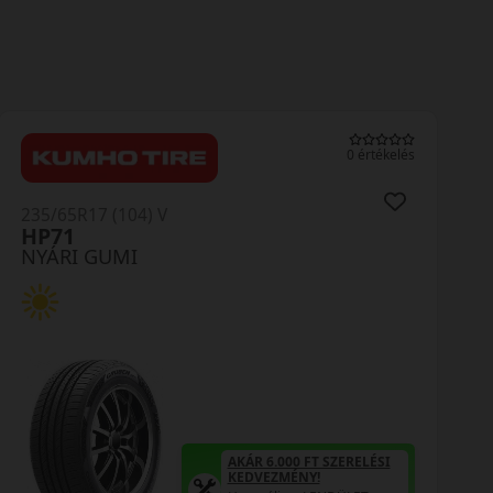
0 értékelés
235/65R17 (104) V
HP71
NYÁRI GUMI
AKÁR 6.000 FT SZERELÉSI
KEDVEZMÉNY!