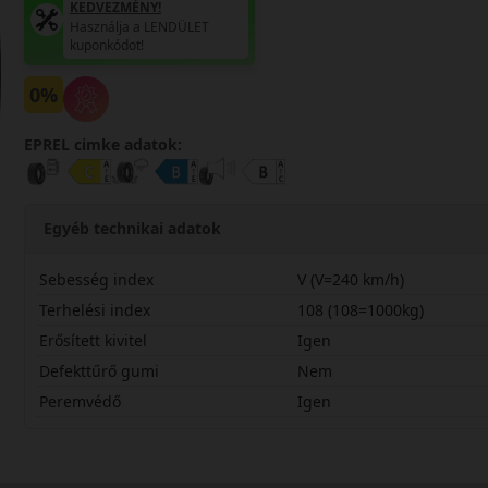
KEDVEZMÉNY!
Használja a LENDÜLET
kuponkódot!
0%
EPREL cimke adatok:
Egyéb technikai adatok
Sebesség index
V (V=240 km/h)
Terhelési index
108 (108=1000kg)
Erősített kivitel
Igen
Defekttűrő gumi
Nem
Peremvédő
Igen
23565R17VSL3X