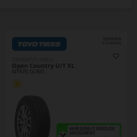
0 értékelés
235/65R17 (108) V
Open Country U/T XL
NYÁRI GUMI
AKÁR 6.000 FT SZERELÉSI
KEDVEZMÉNY!