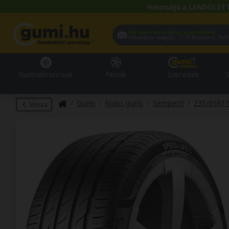
Használja a LENDÜLET 
Hol szeretné átvenni a termékeit?
Helyadatai alapján:
1119 Buda
Gumiabroncsok
Felnik
Szervizek
S
Gumi
Nyári gumi
Semperit
235/65R1
Vissza