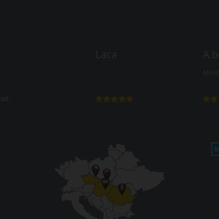
Laca
A b
-
Mind
ot.