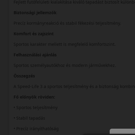
Fejlett futófelületi kialakítása kiváló tapadást biztosít külö
Biztonsági jellemzők
Precíz kormányreakció és stabil fékezési teljesítmény.
Komfort és zajszint
Sportos karakter mellett is megfelelő komfortszint.
Felhasználási ajánlás
Sportos személyautókhoz és modern járművekhez.
Összegzés
A Speed-Life 3 a sportos teljesítmény és a biztonság kombin
Fő előnyök röviden:
• Sportos teljesítmény
• Stabil tapadás
• Precíz irányíthatóság