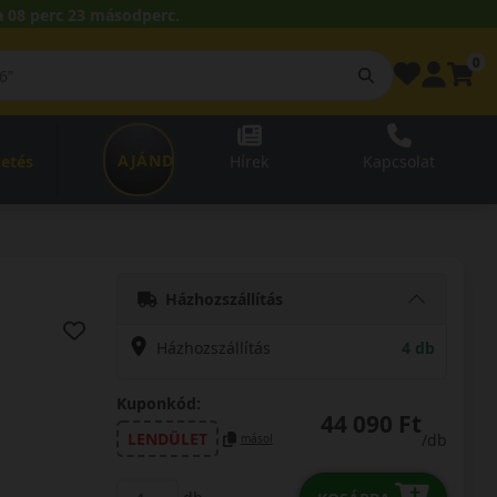
 08 perc 22 másodperc.
0
AJÁNDÉKUTALVÁNY
zetés
Hírek
Kapcsolat
Házhozszállítás
Házhozszállítás
4 db
Kuponkód:
44 090 Ft
LENDÜLET
/db
másol