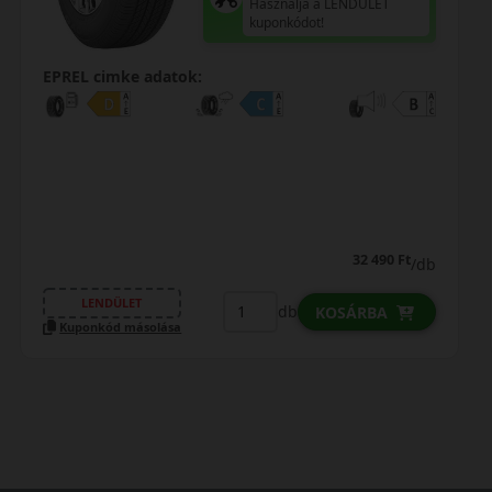
Használja a LENDÜLET
kuponkódot!
EPREL cimke adatok:
32 490 Ft
/db
LENDÜLET
db
KOSÁRBA
Kuponkód másolása