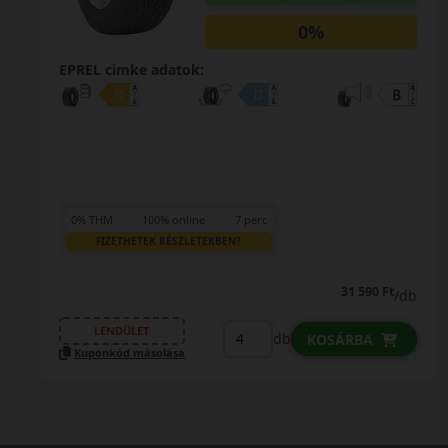
0%
EPREL cimke adatok:
0% THM
100% online
7 perc
FIZETHETEK RÉSZLETEKBEN?
31 590 Ft
/db
LENDÜLET
db
KOSÁRBA
Kuponkód másolása