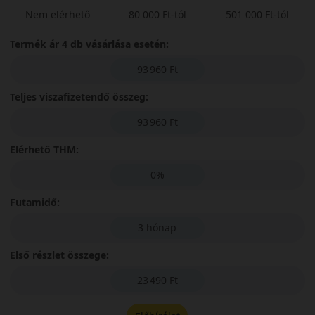
Nem elérhető
80 000 Ft-tól
501 000 Ft-tól
Termék ár 4 db vásárlása esetén:
93 960 Ft
Teljes viszafizetendő összeg:
93 960 Ft
Elérhető THM:
0%
Futamidő:
3 hónap
Első részlet összege:
23 490 Ft