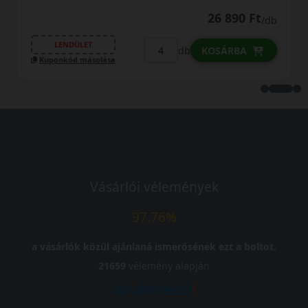
26 890 Ft
/db
LENDÜLET
db
KOSÁRBA
Kuponkód másolása
Vásárlói vélemények
97.76%
a vásárlók közül ajánlaná ismerősének ezt a boltot.
21659
vélemény alapján