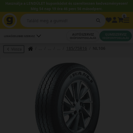
Használja a LENDÜLET kuponkódot és szereltessen kedvezményesen!
Még 54 nap 19 óra 46 perc 55 másodperc.
0
AUTÓSZERVIZ
GUMISZERVIZ
LEGKÖZELEBBI SZERVIZ
IDŐPONTFOGLALÁS
IDŐPONTFOGLALÁS
185/75R16
NL106
Vissza