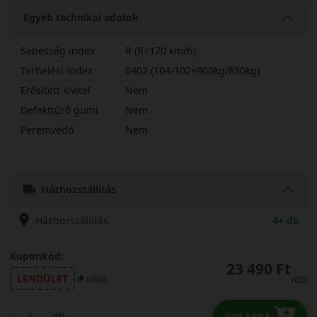
Egyéb technikai adatok
Sebesség index
R (R=170 km/h)
Terhelési index
0402 (104/102=900kg/850kg)
Erősített kivitel
Nem
Defekttűrő gumi
Nem
Peremvédő
Nem
18575R16CRNL106
Házhozszállítás
Házhozszállítás
4+ db
Kuponkód:
23 490 Ft
LENDÜLET
/db
másol
db
KOSÁRBA