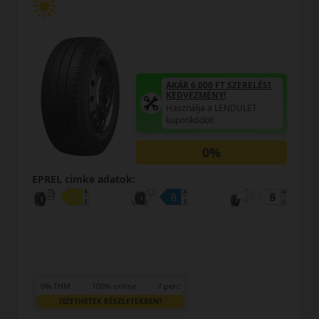
AKÁR 6.000 FT SZERELÉSI
KEDVEZMÉNY!
Használja a LENDÜLET
kuponkódot!
0%
EPREL cimke adatok:
0% THM
100% online
7 perc
FIZETHETEK RÉSZLETEKBEN?