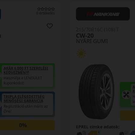
0 értékelés
215/70R16C (108) T
n
CW-20
NYÁRI GUMI
AKÁR 6.000 FT SZERELÉSI
KEDVEZMÉNY!
Használja a LENDÜLET
kuponkódot!
A
K
TRIPLA ELÉGEDETTSÉG
H
MINŐSÉGI GARANCIA
k
Regisztráció után máris az
Öné!
0%
EPREL cimke adatok: