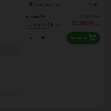
Házhozszállítás
4+ db
24 690 Ft
Kuponkód:
23 390 Ft
LENDÜLET
/db
másol
db
KOSÁRBA