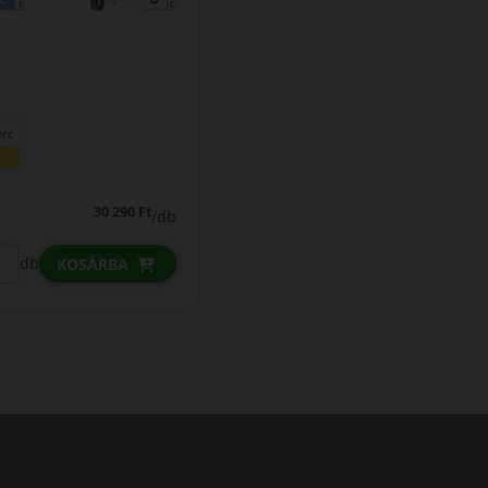
erc
30 290 Ft
/db
db
KOSÁRBA