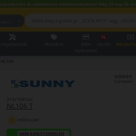
kuponkódot és szereltessen kedvezményesen! Még 53 nap 08 óra
pest, Fehérvári út
zolgáltatások
Márkáink
MBH
Akciók
Részletfi
tájékoztató
NL106
0 értékelés
215/70R16C
NL106 T
NYÁRI GUMI
AKÁR 6.000 FT SZERELÉSI