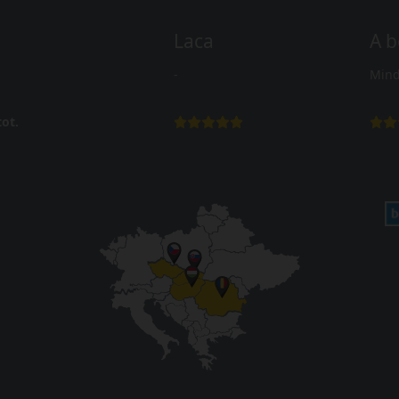
Laca
A b
-
Mind
ot.