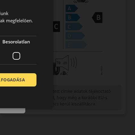
lunk
nak megfelelően.
Besorolatlan
ELFOGADÁSA
Figyelem a feltüntetett címke adatok tájékoztató
jellegűek. Előfordulhat, hogy még a korábbi EU-s
címkével ellátott abroncs kerül kiszállításra.