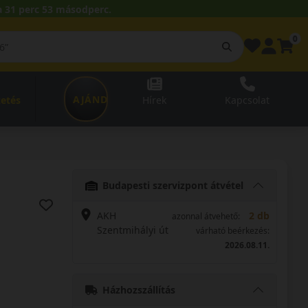
 31 perc 52 másodperc.
0
AJÁNDÉKUTALVÁNY
zetés
Hírek
Kapcsolat
Budapesti szervizpont átvétel
AKH
2 db
azonnal átvehető:
Szentmihályi út
várható beérkezés:
2026.08.11.
Házhozszállítás