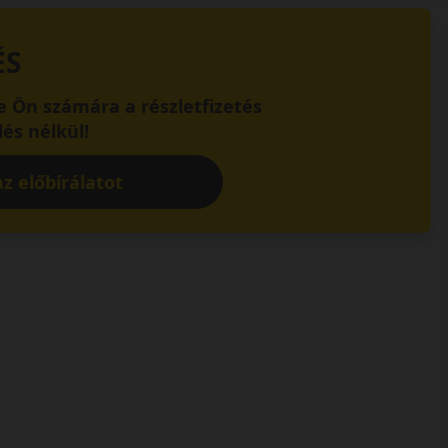
ÉS
 Ön számára a részletfizetés
és nélkül!
z előbírálatot