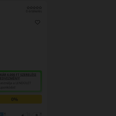
0 értékelés
KÁR 6.000 FT SZERELÉSI
EDVEZMÉNY!
asználja a LENDÜLET
uponkódot!
0%