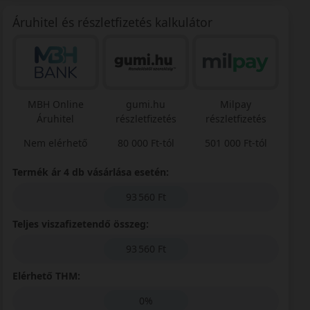
Áruhitel és részletfizetés kalkulátor
MBH Online
gumi.hu
Milpay
Áruhitel
részletfizetés
részletfizetés
Nem elérhető
80 000 Ft-tól
501 000 Ft-tól
Termék ár 4 db vásárlása esetén:
93 560 Ft
Teljes viszafizetendő összeg:
93 560 Ft
Elérhető THM:
0%