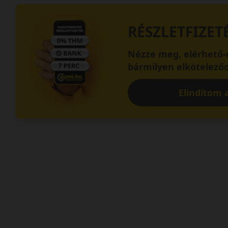
RÉSZLETFIZET
Nézze meg, elérhető-e
bármilyen elköteleződ
Elindítom a