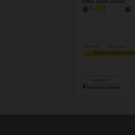
EPREL cimke adatok:
0% THM
100% online
FIZETHETEK RÉSZLETEKBE
LENDÜLET
Kuponkód másolása