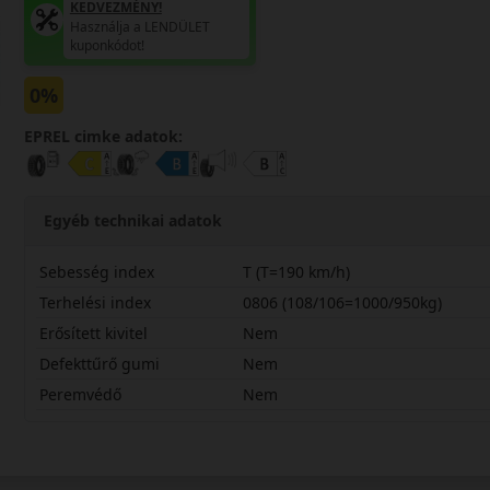
KEDVEZMÉNY!
Használja a LENDÜLET
kuponkódot!
0%
EPREL cimke adatok:
Egyéb technikai adatok
Sebesség index
T (T=190 km/h)
Terhelési index
0806 (108/106=1000/950kg)
Erősített kivitel
Nem
Defekttűrő gumi
Nem
Peremvédő
Nem
21570R16CTNL106