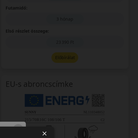
Futamidő:
3 hónap
Első részlet összege:
23 390 Ft
Előbírálat
EU-s abroncscímke
×