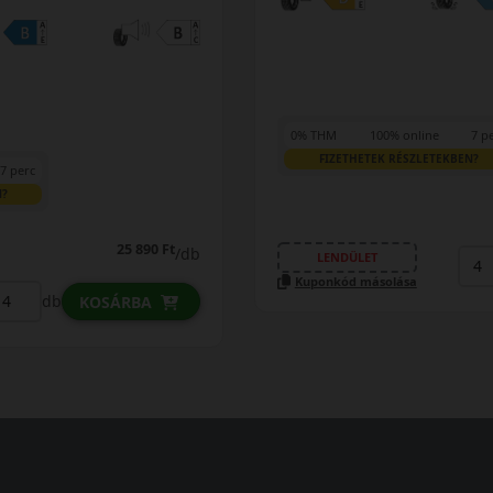
0% THM
100% online
7 p
FIZETHETEK RÉSZLETEKBEN?
7 perc
N?
25 890 Ft
/db
LENDÜLET
Kuponkód másolása
db
KOSÁRBA