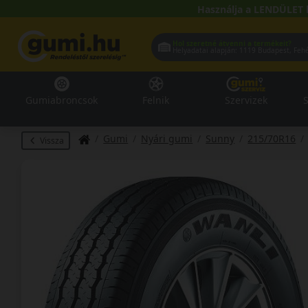
Használja a LENDÜLET 
Hol szeretné átvenni a termékeit?
Helyadatai alapján:
1119 Buda
Gumiabroncsok
Felnik
Szervizek
S
Gumi
Nyári gumi
Sunny
215/70R16
Vissza