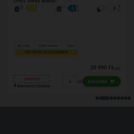
EPREL cimke adatok:
0% THM
100% online
7 perc
FIZETHETEK RÉSZLETEKBEN?
20 990 Ft
/db
LENDÜLET
db
KOSÁRBA
Kuponkód másolása