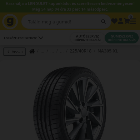
Használja a LENDÜLET kuponkódot és szereltessen kedvezményesen!
Még 54 nap 04 óra 33 perc 14 másodperc.
0
AUTÓSZERVIZ
GUMISZERVIZ
LEGKÖZELEBBI SZERVIZ
IDŐPONTFOGLALÁS
IDŐPONTFOGLALÁS
225/40R18
NA305 XL
Vissza