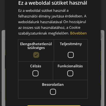
Ez a weboldal sütiket használ
Ez a weboldal sütiket használ a
felhasználói élmény javítása érdekében. A
weboldalunk használatával Ön hozzájárul
az összes süti használatához, a Cookie
szabályzatunknak megfelelően.
Bővebben
Elengedhetetlenül
Teljesítmény
szükséges
Célzás
Funkcionalitás
Figyelem a feltüntetett címke adatok tájékoztató
jellegűek. Előfordulhat, hogy még a korábbi EU-s címkével
ellátott abroncs kerül kiszállításra.
Besorolatlan
Hasonló termékek