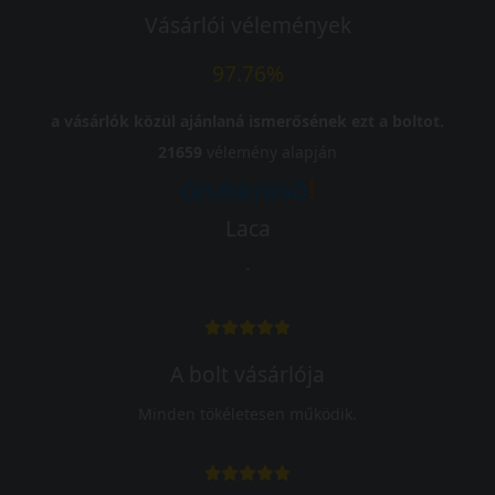
Vásárlói vélemények
97.76%
a vásárlók közül ajánlaná ismerősének ezt a boltot.
21659
vélemény alapján
Laca
-
A bolt vásárlója
Minden tökéletesen működik.