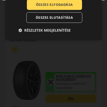
ÖSSZES ELFOGADÁSA
ÖSSZES ELUTASÍTÁSA
0 értékelés
RÉSZLETEK MEGJELENÍTÉSE
225/40R18 (92) W
Ultra ARZ 5 XL
NYÁRI GUMI
AKÁR 5.000 FT SZERELÉSI
KEDVEZMÉNY!
Használja a LENDÜLET
kuponkódot!
0%