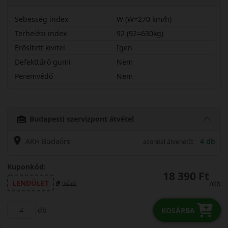
Sebesség index
W (W=270 km/h)
Terhelési index
92 (92=630kg)
Erősített kivitel
Igen
Defekttűrő gumi
Nem
Peremvédő
Nem
22540R18WNA35BX
Budapesti szervizpont átvétel
AKH Budaörs
4 db
azonnal átvehető:
Kuponkód:
18 390 Ft
LENDÜLET
/db
másol
db
KOSÁRBA