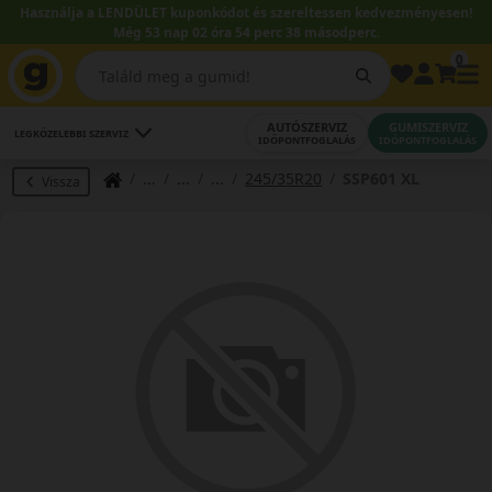
Használja a LENDÜLET kuponkódot és szereltessen kedvezményesen!
Még 53 nap 02 óra 54 perc 38 másodperc.
0
AUTÓSZERVIZ
GUMISZERVIZ
LEGKÖZELEBBI SZERVIZ
IDŐPONTFOGLALÁS
IDŐPONTFOGLALÁS
245/35R20
SSP601 XL
Vissza