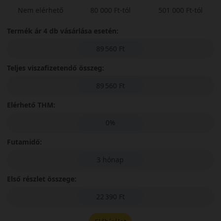
Nem elérhető
80 000 Ft-tól
501 000 Ft-tól
Termék ár 4 db vásárlása esetén:
89 560 Ft
Teljes viszafizetendő összeg:
89 560 Ft
Elérhető THM:
0%
Futamidő:
3 hónap
Első részlet összege:
22 390 Ft