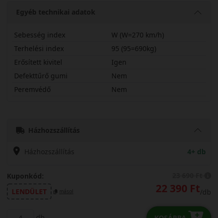
Egyéb technikai adatok
Sebesség index
W (W=270 km/h)
Terhelési index
95 (95=690kg)
Erősített kivitel
Igen
Defekttűrő gumi
Nem
Peremvédő
Nem
24535R20WSP601X
Házhozszállítás
Házhozszállítás
4+ db
23 690 Ft
Kuponkód:
22 390 Ft
LENDÜLET
/db
másol
db
KOSÁRBA