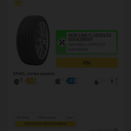
AKÁR 5.000 FT SZERELÉSI
KEDVEZMÉNY!
Használja a LENDÜLET
kuponkódot!
0%
EPREL cimke adatok:
0% THM
100% online
7 perc
FIZETHETEK RÉSZLETEKBEN?
51 890 Ft