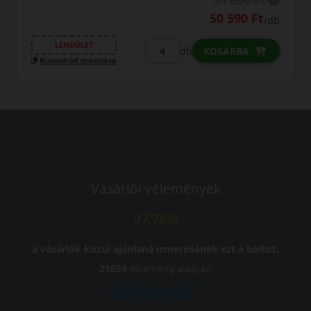
50 590 Ft
/db
LENDÜLET
db
KOSÁRBA
Kuponkód másolása
Vásárlói vélemények
97.76%
a vásárlók közül ajánlaná ismerősének ezt a boltot.
21659
vélemény alapján