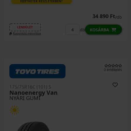
FIZETHETEK RÉSZLETEKBEN?
34 890 Ft
/db
LENDÜLET
db
KOSÁRBA
Kuponkód másolása
0 értékelés
175/75R16C (101) S
Nanoenergy Van
NYÁRI GUMI