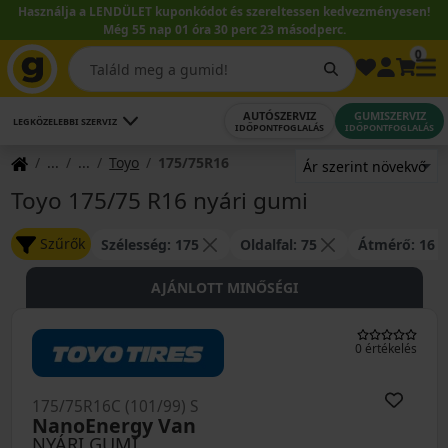
Használja a LENDÜLET kuponkódot és szereltessen kedvezményesen!
Még 55 nap 01 óra 30 perc 22 másodperc.
0
AUTÓSZERVIZ
GUMISZERVIZ
LEGKÖZELEBBI SZERVIZ
IDŐPONTFOGLALÁS
IDŐPONTFOGLALÁS
Toyo
175/75R16
Toyo 175/75 R16 nyári gumi
Szűrők
Szélesség: 175
Oldalfal: 75
Átmérő: 16
AJÁNLOTT MINŐSÉGI
0 értékelés
175/75R16C (101/99) S
NanoEnergy Van
NYÁRI GUMI