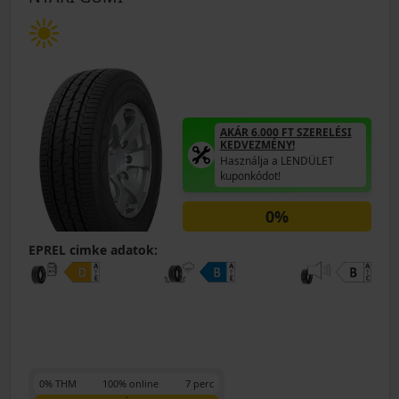
AKÁR 6.000 FT SZERELÉSI
KEDVEZMÉNY!
Használja a LENDÜLET
kuponkódot!
0%
EPREL cimke adatok:
0% THM
100% online
7 perc