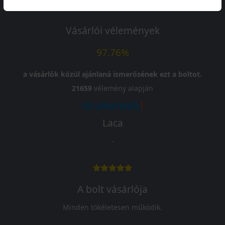
Vásárlói vélemények
97.76%
a vásárlók közül ajánlaná ismerősének ezt a boltot.
21659
vélemény alapján
Laca
-
A bolt vásárlója
Minden tökéletesen működik.