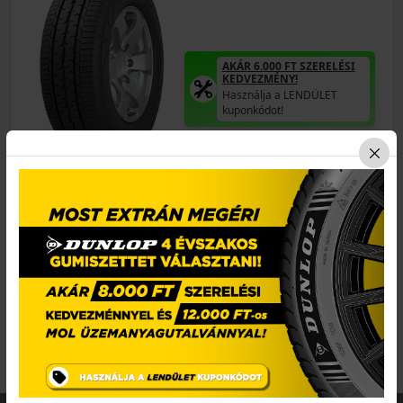
AKÁR 6.000 FT SZERELÉSI
KEDVEZMÉNY!
Használja a LENDÜLET
kuponkódot!
EPREL cimke adatok:
34 890 Ft
/db
LENDÜLET
db
KOSÁRBA
Kuponkód másolása