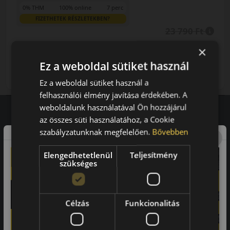
0% THM
100% online
7 perc
FIZETHETEK RÉSZLETEKBEN?
23 790 Ft
22 490 Ft
/db
×
Ez a weboldal sütiket használ
LENDÜLET
db
KOSÁRBA
Kuponkód másolása
Ez a weboldal sütiket használ a
felhasználói élmény javítása érdekében. A
weboldalunk használatával Ön hozzájárul
az összes süti használatához, a Cookie
Vásárlói vélemények
szabályzatunknak megfelelően.
Bővebben
97.76%
Elengedhetetlenül
Teljesítmény
szükséges
a vásárlók közül ajánlaná ismerősének ezt a boltot.
21659
vélemény alapján
Célzás
Funkcionalitás
Laca