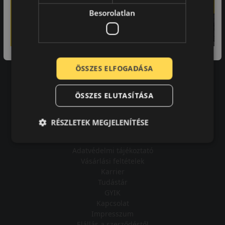
Besorolatlan
-
A bolt vásárlója
ÖSSZES ELFOGADÁSA
Minden tökéletesen működik.
ÖSSZES ELUTASÍTÁSA
RÉSZLETEK MEGJELENÍTÉSE
Impresszum
Adatvédelmi tájékoztató
Vásárlási feltételek
Karrier
Tudástár
GYIK
Kapcsolat
Impresszum
Elállás a szerződéstől