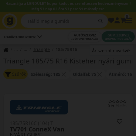
Használja a LENDÜLET kuponkódot és szereltessen kedvezményesen!
Még 53 nap 02 óra 53 perc 51 másodperc.
0
AUTÓSZERVIZ
GUMISZERVIZ
LEGKÖZELEBBI SZERVIZ
IDŐPONTFOGLALÁS
IDŐPONTFOGLALÁS
Triangle
185/75R16
Triangle 185/75 R16 Kisteher nyári gumi
Szűrők
Szélesség: 185
Oldalfal: 75
Átmérő: 16
0 értékelés
185/75R16C (104) T
TV701 ConneX Van
NYÁRI GUMI