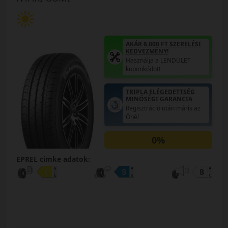
AKÁR 6.000 FT SZERELÉSI
KEDVEZMÉNY!
Használja a LENDÜLET
kuponkódot!
TRIPLA ELÉGEDETTSÉG
MINŐSÉGI GARANCIA
Regisztráció után máris az
Öné!
0%
EPREL cimke adatok: