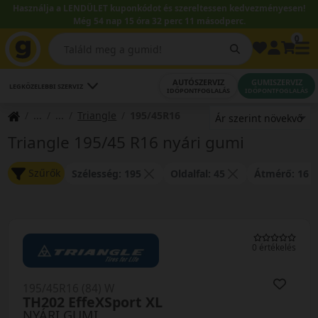
Használja a LENDÜLET kuponkódot és szereltessen kedvezményesen!
Még 54 nap 15 óra 32 perc 11 másodperc.
0
AUTÓSZERVIZ
GUMISZERVIZ
LEGKÖZELEBBI SZERVIZ
IDŐPONTFOGLALÁS
IDŐPONTFOGLALÁS
Triangle
195/45R16
Triangle 195/45 R16 nyári gumi
Szűrők
Szélesség: 195
Oldalfal: 45
Átmérő: 16
0 értékelés
195/45R16 (84) W
TH202 EffeXSport XL
NYÁRI GUMI