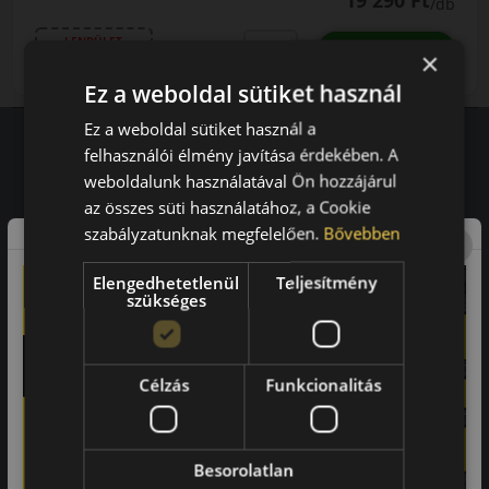
19 290 Ft
/db
LENDÜLET
db
KOSÁRBA
×
Kuponkód másolása
Ez a weboldal sütiket használ
Ez a weboldal sütiket használ a
felhasználói élmény javítása érdekében. A
weboldalunk használatával Ön hozzájárul
Vásárlói vélemények
az összes süti használatához, a Cookie
97.76%
szabályzatunknak megfelelően.
Bővebben
a vásárlók közül ajánlaná ismerősének ezt a boltot.
Elengedhetetlenül
Teljesítmény
szükséges
21659
vélemény alapján
Laca
Célzás
Funkcionalitás
-
Besorolatlan