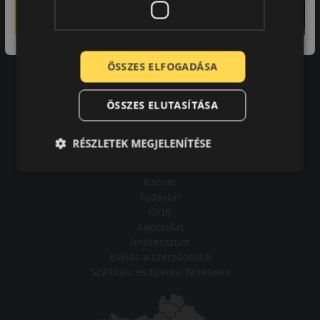
A bolt vásárlója
Minden tökéletesen működik.
ÖSSZES ELFOGADÁSA
ÖSSZES ELUTASÍTÁSA
Impresszum
RÉSZLETEK MEGJELENÍTÉSE
Adatvédelmi tájékoztató
Vásárlási feltételek
Karrier
Tudástár
GYIK
Kapcsolat
Impresszum
Elállás a szerződéstől
Szállítási és fizetési feltételek