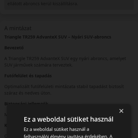
ellátott abroncs kerül kiszállításra.
A mintázat
Triangle TR259 AdvanteX SUV – Nyári SUV-abroncs
Bevezető
A Triangle TR259 AdvanteX SUV egy nyári abroncs, amelyet
SUV járművek számára terveztek.
Futófelület és tapadás
Optimalizált futófelületi mintázata stabil tapadást biztosít
száraz és nedves úton.
Biztonsági jellemzők
×
Megbízható irányíthatóság és stabil fékezési teljesítmény.
Ez a weboldal sütiket használ
Komfort és zajszint
Ez a weboldal sütiket használ a
Csendes futás és kényelmes vezetési élmény.
felhasználói élmény javítása érdekében. A