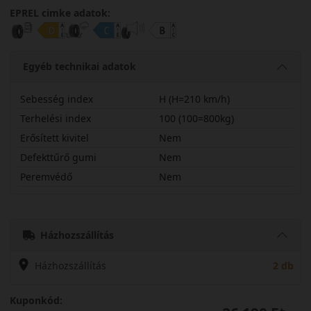
EPREL cimke adatok:
Egyéb technikai adatok
Sebesség index
H (H=210 km/h)
Terhelési index
100 (100=800kg)
Erősített kivitel
Nem
Defekttűrő gumi
Nem
Peremvédő
Nem
23560R16HTR259S
Házhozszállítás
Házhozszállítás
2 db
Kuponkód: