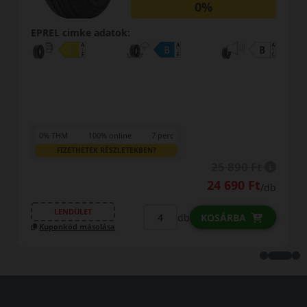
0%
EPREL cimke adatok:
0% THM
100% online
7 perc
FIZETHETEK RÉSZLETEKBEN?
35 690 Ft
/db
LENDÜLET
db
KOSÁRBA
Kuponkód másolása