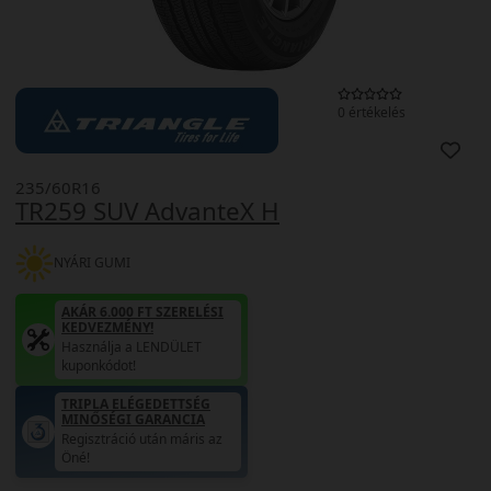
0 értékelés
235/60R16
TR259 SUV AdvanteX H
NYÁRI GUMI
AKÁR 6.000 FT SZERELÉSI
KEDVEZMÉNY!
Használja a LENDÜLET
kuponkódot!
TRIPLA ELÉGEDETTSÉG
MINŐSÉGI GARANCIA
Regisztráció után máris az
Öné!