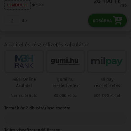
26 190 Ft
LENDÜLET
/db
másol
db
KOSÁRBA
Áruhitel és részletfizetés kalkulátor
MBH Online
gumi.hu
Milpay
Áruhitel
részletfizetés
részletfizetés
Nem elérhető
80 000 Ft-tól
501 000 Ft-tól
Termék ár 2 db vásárlása esetén:
Teljes viszafizetendő összeg: