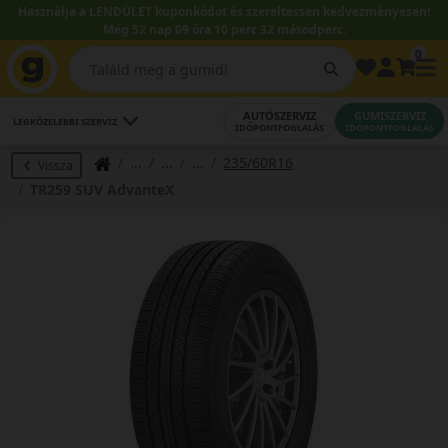
Használja a LENDÜLET kuponkódot és szereltessen kedvezményesen!
Még 52 nap 09 óra 10 perc 32 másodperc.
0
AUTÓSZERVIZ
GUMISZERVIZ
LEGKÖZELEBBI SZERVIZ
IDŐPONTFOGLALÁS
IDŐPONTFOGLALÁS
235/60R16
Vissza
TR259 SUV AdvanteX