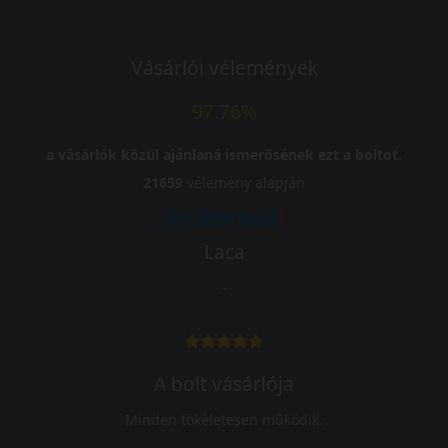
Vásárlói vélemények
97.76%
a vásárlók közül ajánlaná ismerősének ezt a boltot.
21659
vélemény alapján
Laca
-
A bolt vásárlója
Minden tökéletesen működik.