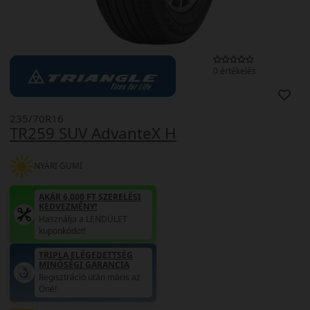
0 értékelés
235/70R16
TR259 SUV AdvanteX H
NYÁRI GUMI
AKÁR 6.000 FT SZERELÉSI
KEDVEZMÉNY!
Használja a LENDÜLET
kuponkódot!
TRIPLA ELÉGEDETTSÉG
MINŐSÉGI GARANCIA
Regisztráció után máris az
Öné!