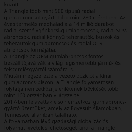
között.
A Triangle több mint 900 típusú radial
gumiabroncsot gyárt, több mint 280 méretben. Az
éves termelés meghaladja a 14 millió darabot
radial személygépkocsi-gumiabroncsok, radial SUV-
abroncsok, radial könnyű teherautók, buszok és
teherautók gumiabroncsok és radial OTR
abroncsok formájába.
A Triangle az OEM gumiabroncsok fontos
beszállítójává vált a világ legismertebb jármű- és
felszerelésgyártói számára is.
Miután megszerezte a vezető pozíciót a kínai
gumiabroncs-piacon, a Triangle folyamatosan
folytatja nemzetközi jelenlétének bővítését több,
mint 160 országban világszerte.
2017-ben felavatták első nemzetközi gumiabroncs-
gyártó üzemüket, amely az Egyesült Államokban,
Tennessee államban található.
A folyamatban lévő gazdasági globalizációs
folyamat kivételes lehetőséget kínál a Triangle