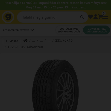
Használja a LENDÜLET kuponkódot és szereltessen kedvezményesen!
Még 53 nap 15 óra 23 perc 12 másodperc.
0
AUTÓSZERVIZ
GUMISZERVIZ
LEGKÖZELEBBI SZERVIZ
IDŐPONTFOGLALÁS
IDŐPONTFOGLALÁS
235/70R16
Vissza
TR259 SUV AdvanteX