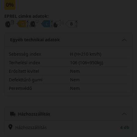
0%
EPREL cimke adatok:
Egyéb technikai adatok
Sebesség index
H (H=210 km/h)
Terhelési index
106 (106=950kg)
Erősített kivitel
Nem
Defekttűrő gumi
Nem
Peremvédő
Nem
23570R16HTR259S
Házhozszállítás
Házhozszállítás
4 db