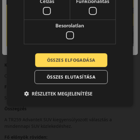
Célzás
Funkcionalitás
SUV járművek számára terveztek.
Futófelület és tapadás
Besorolatlan
Optimalizált futófelületi mintázata stabil tapadást biztosít
száraz és nedves úton.
Biztonsági jellemzők
Megbízható irányíthatóság és stabil fékezési teljesítmény.
ÖSSZES ELFOGADÁSA
Komfort és zajszint
Csendes futás és kényelmes vezetési élmény.
ÖSSZES ELUTASÍTÁSA
Felhasználási ajánlás
RÉSZLETEK MEGJELENÍTÉSE
SUV-khoz és crossover járművekhez, nyári használatra.
Összegzés
A TR259 AdvanteX SUV kiegyensúlyozott választás a
mindennapi SUV közlekedéshez.
Fő előnyök röviden: