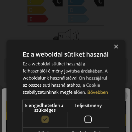
×
Ez a weboldal sütiket használ
Ez a weboldal sütiket használ a
Figyelem a feltüntetett címke adatok tájékoztató
jellegűek. Előfordulhat, hogy még a korábbi EU-s címkével
felhasználói élmény javítása érdekében. A
ellátott abroncs kerül kiszállításra.
weboldalunk használatával Ön hozzájárul
az összes süti használatához, a Cookie
szabályzatunknak megfelelően.
Bővebben
A mintázat
Elengedhetetlenül
Teljesítmény
Triangle TR259 AdvanteX SUV – Nyári SUV-abroncs
szükséges
Bevezető
A Triangle TR259 AdvanteX SUV egy nyári abroncs, amelyet