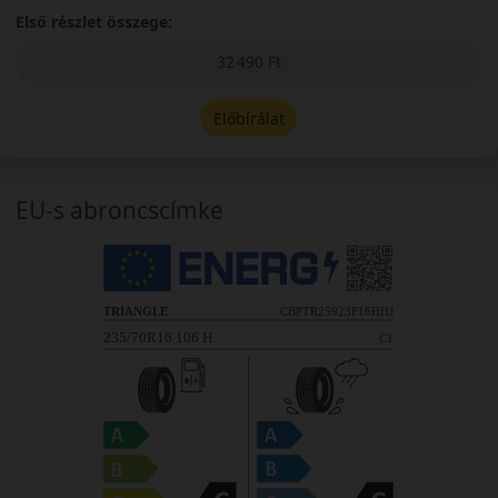
Első részlet összege:
32 490 Ft
Előbírálat
EU-s abroncscímke