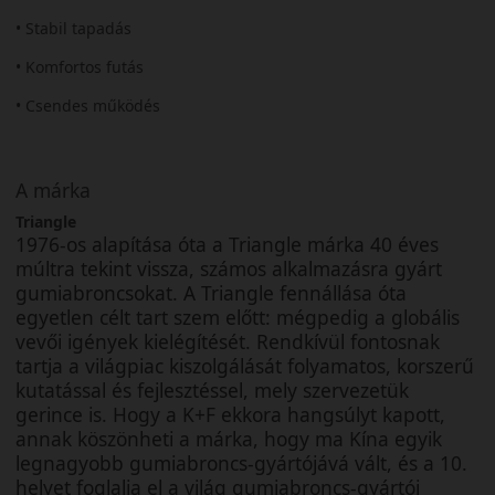
• Stabil tapadás
• Komfortos futás
• Csendes működés
A márka
Triangle
1976-os alapítása óta a Triangle márka 40 éves
múltra tekint vissza, számos alkalmazásra gyárt
gumiabroncsokat. A Triangle fennállása óta
egyetlen célt tart szem előtt: mégpedig a globális
vevői igények kielégítését. Rendkívül fontosnak
tartja a világpiac kiszolgálását folyamatos, korszerű
kutatással és fejlesztéssel, mely szervezetük
gerince is. Hogy a K+F ekkora hangsúlyt kapott,
annak köszönheti a márka, hogy ma Kína egyik
legnagyobb gumiabroncs-gyártójává vált, és a 10.
helyet foglalja el a világ gumiabroncs-gyártói