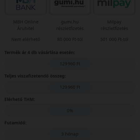
MBH Online
gumi.hu
Milpay
Áruhitel
részletfizetés
részletfizetés
Nem elérhető
80 000 Ft-tól
501 000 Ft-tól
Termék ár 4 db vásárlása esetén:
129 960 Ft
Teljes viszafizetendő összeg:
129 960 Ft
Elérhető THM:
0%
Futamidő:
3 hónap