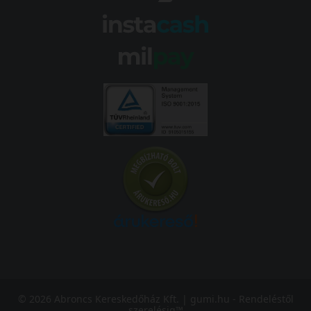
© 2026 Abroncs Kereskedőház Kft. | gumi.hu - Rendeléstől
szerelésig™