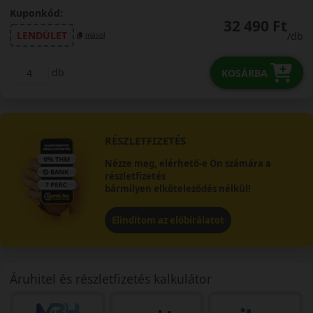
Kuponkód:
32 490 Ft
LENDÜLET
/db
másol
db
KOSÁRBA
RÉSZLETFIZETÉS
Nézze meg, elérhető-e Ön számára a
részletfizetés
bármilyen elköteleződés nélkül!
Elindítom az előbírálatot
Áruhitel és részletfizetés kalkulátor