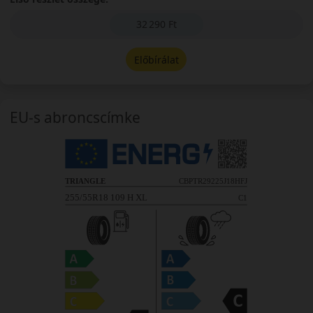
32 290 Ft
Előbírálat
EU-s abroncscímke