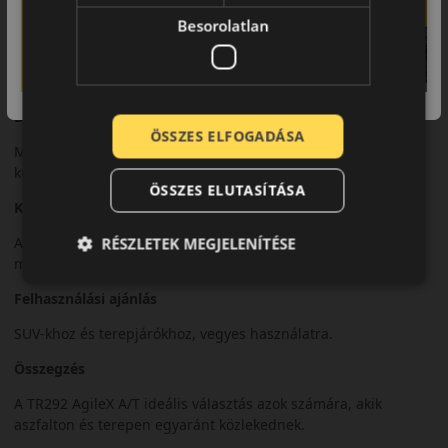
Besorolatlan
Futófelület és tapadás
All-terrain futófelületi mintázata stabil tapadást biztosít
aszfalton és könnyebb terepen is.
Biztonsági jellemzők
ÖSSZES ELFOGADÁSA
Megbízható irányíthatóság és stabil fékezési teljesítmény
különböző útviszonyok között.
ÖSSZES ELUTASÍTÁSA
Komfort és zajszint
A terepabroncsokhoz képest kiegyensúlyozott zajszint és
RÉSZLETEK MEGJELENÍTÉSE
megfelelő menetkomfort.
Felhasználási ajánlás
SUV-khoz és terepjárókhoz, vegyes használatra.
Összegzés
A TR292 AgileX A/T ideális választás azok számára, akik
aszfalton és terepen egyaránt közlekednek.