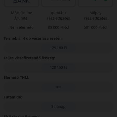
MBH Online
gumi.hu
Milpay
Áruhitel
részletfizetés
részletfizetés
Nem elérhető
80 000 Ft-tól
501 000 Ft-tól
Termék ár 4 db vásárlása esetén:
129 160 Ft
Teljes viszafizetendő összeg:
129 160 Ft
Elérhető THM:
0%
Futamidő:
3 hónap
Első részlet összege: