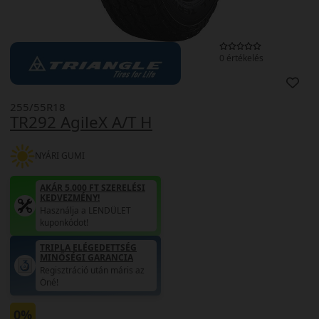
0 értékelés
255/55R18
TR292 AgileX A/T H
NYÁRI GUMI
AKÁR 5.000 FT SZERELÉSI
KEDVEZMÉNY!
Használja a LENDÜLET
kuponkódot!
TRIPLA ELÉGEDETTSÉG
MINŐSÉGI GARANCIA
Regisztráció után máris az
Öné!
0%