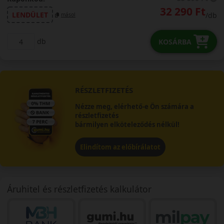
32 290 Ft
LENDÜLET
/db
másol
db
KOSÁRBA
RÉSZLETFIZETÉS
Nézze meg, elérhető-e Ön számára a
részletfizetés
bármilyen elköteleződés nélkül!
Elindítom az előbírálatot
Áruhitel és részletfizetés kalkulátor