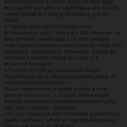
annak köszönheti a márka, hogy ma Kína egyik
legnagyobb gumiabroncs-gyártójává vált, és a 10.
helyet foglalja el a világ gumiabroncs-gyártói
között.
A Triangle több mint 900 típusú radial
gumiabroncsot gyárt, több mint 280 méretben. Az
éves termelés meghaladja a 14 millió darabot
radial személygépkocsi-gumiabroncsok, radial SUV-
abroncsok, radial könnyű teherautók, buszok és
teherautók gumiabroncsok és radial OTR
abroncsok formájába.
A Triangle az OEM gumiabroncsok fontos
beszállítójává vált a világ legismertebb jármű- és
felszerelésgyártói számára is.
Miután megszerezte a vezető pozíciót a kínai
gumiabroncs-piacon, a Triangle folyamatosan
folytatja nemzetközi jelenlétének bővítését több,
mint 160 országban világszerte.
2017-ben felavatták első nemzetközi gumiabroncs-
gyártó üzemüket, amely az Egyesült Államokban,
Tennessee államban található.