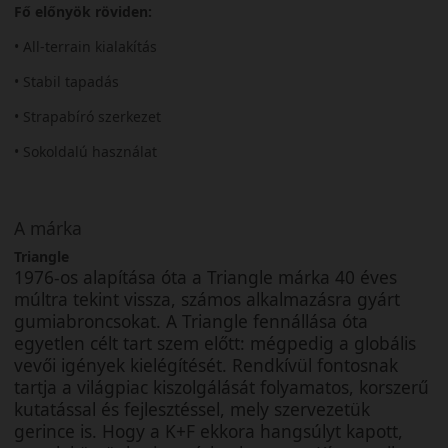
Fő előnyök röviden:
• All-terrain kialakítás
• Stabil tapadás
• Strapabíró szerkezet
• Sokoldalú használat
A márka
Triangle
1976-os alapítása óta a Triangle márka 40 éves
múltra tekint vissza, számos alkalmazásra gyárt
gumiabroncsokat. A Triangle fennállása óta
egyetlen célt tart szem előtt: mégpedig a globális
vevői igények kielégítését. Rendkívül fontosnak
tartja a világpiac kiszolgálását folyamatos, korszerű
kutatással és fejlesztéssel, mely szervezetük
gerince is. Hogy a K+F ekkora hangsúlyt kapott,