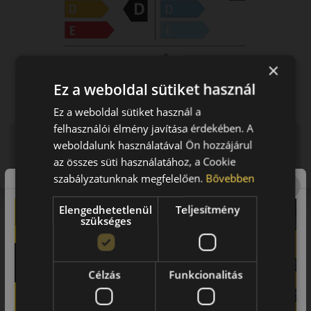
×
Ez a weboldal sütiket használ
Ez a weboldal sütiket használ a
felhasználói élmény javítása érdekében. A
Figyelem a feltüntetett címke adatok tájékoztató
weboldalunk használatával Ön hozzájárul
jellegűek. Előfordulhat, hogy még a korábbi EU-s címkével
az összes süti használatához, a Cookie
ellátott abroncs kerül kiszállításra.
szabályzatunknak megfelelően.
Bővebben
Elengedhetetlenül
Teljesítmény
A mintázat
szükséges
Triangle Tyre TR292 AgileX A/T – All-terrain SUV abroncs
Bevezető
Célzás
Funkcionalitás
A Triangle TR292 AgileX A/T egy sokoldalú nyári abroncs,
amelyet SUV-k és terepjárók számára fejlesztettek.