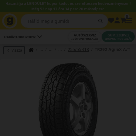
Használja a LENDÜLET kuponkódot és szereltessen kedvezményesen!
Még 52 nap 17 óra 34 perc 19 másodperc.
0
AUTÓSZERVIZ
GUMISZERVIZ
LEGKÖZELEBBI SZERVIZ
IDŐPONTFOGLALÁS
IDŐPONTFOGLALÁS
255/55R18
TR292 AgileX A/T
Vissza