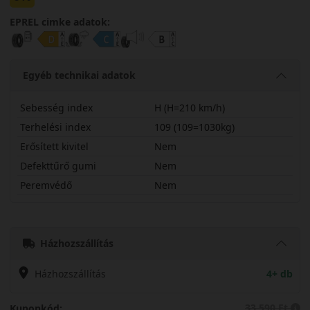
EPREL cimke adatok:
Egyéb technikai adatok
Sebesség index
H (H=210 km/h)
Terhelési index
109 (109=1030kg)
Erősített kivitel
Nem
Defekttűrő gumi
Nem
Peremvédő
Nem
25555R18HTR292
Házhozszállítás
Házhozszállítás
4+ db
33 590 Ft
Kuponkód: