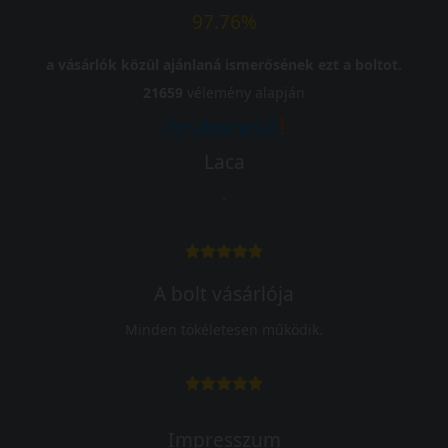
97.76%
a vásárlók közül ajánlaná ismerősének ezt a boltot.
21659
vélemény alapján
Laca
-
A bolt vásárlója
Minden tökéletesen működik.
Impresszum