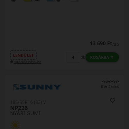
13 690 Ft
/db
LENDÜLET
KOSÁRBA
db
Kuponkód másolása
0 értékelés
185/55R16 (83) V
NP226
NYÁRI GUMI