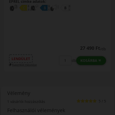
EPREL cimke adatok:
27 490 Ft
/db
LENDÜLET
KOSÁRBA
db
Kuponkód másolása
Vélemény
5 / 5
1 vásárlói hozzászólás
Felhasználói vélemények