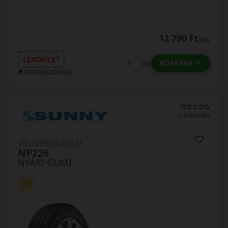
12 790 Ft
/db
LENDÜLET
KOSÁRBA
db
Kuponkód másolása
0 értékelés
185/60R14 (82) H
NP226
NYÁRI GUMI