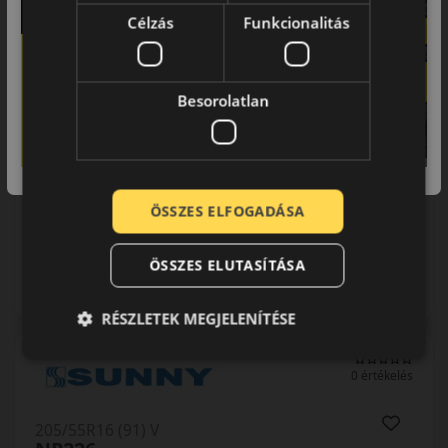
Célzás
Funkcionalitás
EPREL cimke adatok:
Besorolatlan
ÖSSZES ELFOGADÁSA
15 690 Ft
/db
ÖSSZES ELUTASÍTÁSA
LENDÜLET
KOSÁRBA
db
Kuponkód másolása
RÉSZLETEK MEGJELENÍTÉSE
0 értékelés
205/55R16 (91) V