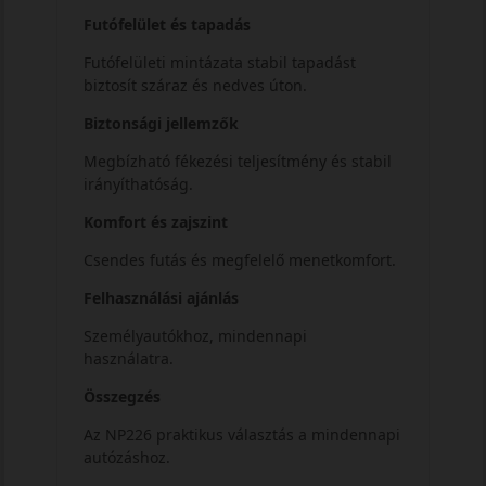
Futófelület és tapadás
Futófelületi mintázata stabil tapadást
biztosít száraz és nedves úton.
Biztonsági jellemzők
Megbízható fékezési teljesítmény és stabil
irányíthatóság.
Komfort és zajszint
Csendes futás és megfelelő menetkomfort.
Felhasználási ajánlás
Személyautókhoz, mindennapi
használatra.
Összegzés
Az NP226 praktikus választás a mindennapi
autózáshoz.