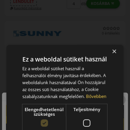
LENDÜLET
KOSÁRBA
db
Kuponkód másolása
0 értékelés
175/50R15 (75) H
×
NP226
Ez a weboldal sütiket használ
NYÁRI GUMI
Ez a weboldal sütiket használ a
felhasználói élmény javítása érdekében. A
weboldalunk használatával Ön hozzájárul
az összes süti használatához, a Cookie
szabályzatunknak megfelelően.
Bővebben
Elengedhetetlenül
Teljesítmény
szükséges
AKÁR 8.000 FT SZERELÉSI
KEDVEZMÉNY!
Használja a LENDÜLET
kuponkódot!