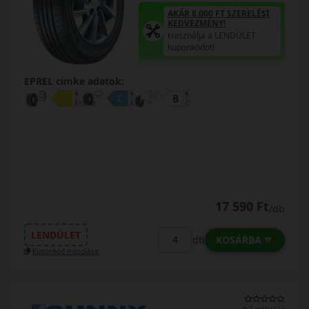
AKÁR 8.000 FT SZERELÉSI
KEDVEZMÉNY!
Használja a LENDÜLET
kuponkódot!
EPREL cimke adatok:
17 590 Ft
/db
LENDÜLET
KOSÁRBA
db
Kuponkód másolása