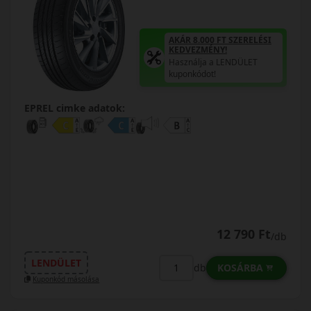
AKÁR 8.000 FT SZERELÉSI
KEDVEZMÉNY!
Használja a LENDÜLET
kuponkódot!
EPREL cimke adatok:
12 790 Ft
/db
LENDÜLET
KOSÁRBA
db
Kuponkód másolása