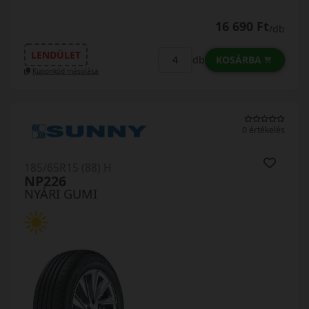
16 690 Ft
/db
LENDÜLET
KOSÁRBA
db
Kuponkód másolása
0 értékelés
185/65R15 (88) H
NP226
NYÁRI GUMI