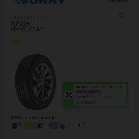
0 értékelés
195/55R16 (87) V
NP226
NYÁRI GUMI
AKÁR 6.000 FT SZERELÉSI
KEDVEZMÉNY!
Használja a LENDÜLET
kuponkódot!
EPREL cimke adatok: