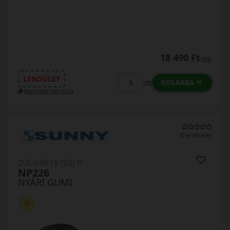
18 490 Ft
/db
LENDÜLET
KOSÁRBA
db
Kuponkód másolása
0 értékelés
205/60R16 (92) H
NP226
NYÁRI GUMI