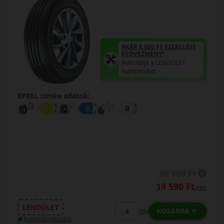
AKÁR 6.000 FT SZERELÉSI
KEDVEZMÉNY!
Használja a LENDÜLET
kuponkódot!
EPREL cimke adatok:
20 190 Ft
19 590 Ft
/db
LENDÜLET
KOSÁRBA
db
Kuponkód másolása