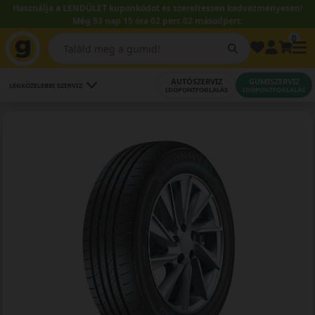
Használja a LENDÜLET kuponkódot és szereltessen kedvezményesen!
Még 53 nap 15 óra 02 perc 01 másodperc.
0
AUTÓSZERVIZ
GUMISZERVIZ
LEGKÖZELEBBI SZERVIZ
IDŐPONTFOGLALÁS
IDŐPONTFOGLALÁS