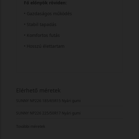
Fő előnyök röviden:
• Gazdaságos működés
• Stabil tapadás
• Komfortos futás
• Hosszú élettartam
Elérhető méretek
SUNNY NP226 185/65R15 Nyári gumi
SUNNY NP226 225/50R17 Nyári gumi
További méretek