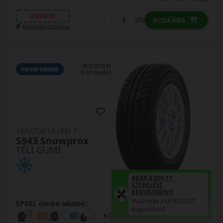
LENDÜLET
db
KOSÁRBA
Kuponkód másolása
0 értékelés
185/70R14 (88) T
S943 Snowprox
TÉLI GUMI
AKÁR 8.000 FT
SZERELÉSI
KEDVEZMÉNY!
Használja a LENDÜLET
EPREL cimke adatok:
kuponkódot!