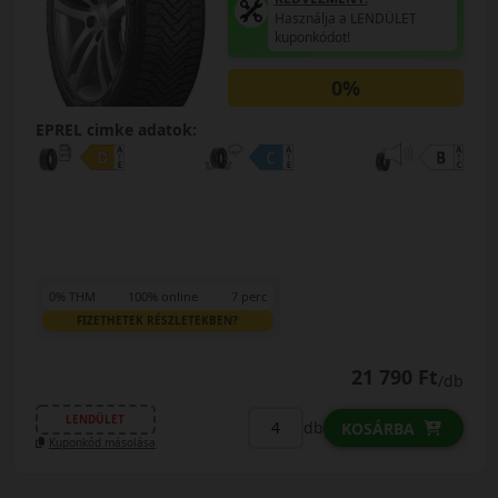
Használja a LENDÜLET
kuponkódot!
0%
EPREL cimke adatok:
0% THM
100% online
7 perc
FIZETHETEK RÉSZLETEKBEN?
21 790 Ft
/db
LENDÜLET
db
KOSÁRBA
Kuponkód másolása