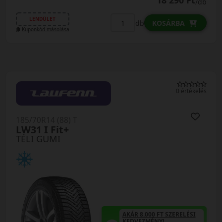
18 290 Ft
/db
LENDÜLET
db
KOSÁRBA
Kuponkód másolása
0 értékelés
185/70R14 (88) T
LW31 I Fit+
TÉLI GUMI
AKÁR 8.000 FT SZERELÉSI
KEDVEZMÉNY!