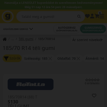
Használja a LENDÜLET kuponkódot és szereltessen kedvezményesen!
Még 51 nap 12 óra 54 perc 27 másodperc.
0
AUTÓSZERVIZ
GUMISZERVIZ
LEGKÖZELEBBI SZERVIZ
IDŐPONTFOGLALÁS
IDŐPONTFOGLALÁS
Téli gumi
185/70R14
185/70 R14 téli gumi
Szűrők
Szélesség: 185
Oldalfal: 70
Átmérő: 14
0 értékelés
185/70R14 (88) T
S130
TÉLI GUMI