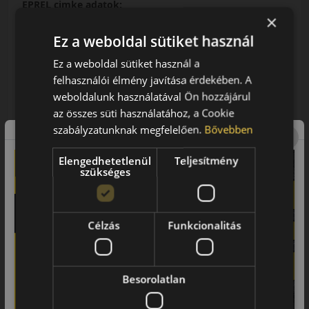
EPREL cimke adatok:
×
Ez a weboldal sütiket használ
Ez a weboldal sütiket használ a
felhasználói élmény javítása érdekében. A
weboldalunk használatával Ön hozzájárul
0% THM
100% online
7 perc
az összes süti használatához, a Cookie
FIZETHETEK RÉSZLETEKBEN?
szabályzatunknak megfelelően.
Bővebben
24 990 Ft
Elengedhetetlenül
Teljesítmény
/db
szükséges
LENDÜLET
db
KOSÁRBA
Kuponkód másolása
Célzás
Funkcionalitás
0 értékelés
Besorolatlan