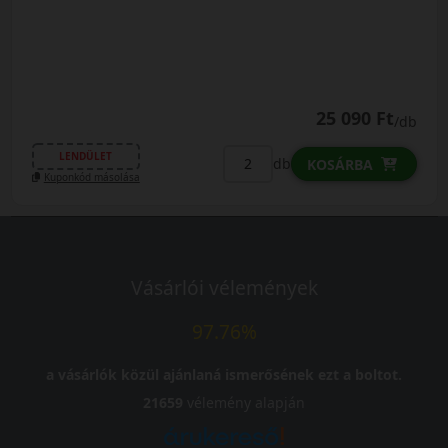
25 090 Ft
/db
LENDÜLET
db
KOSÁRBA
Kuponkód másolása
Vásárlói vélemények
97.76%
a vásárlók közül ajánlaná ismerősének ezt a boltot.
21659
vélemény alapján