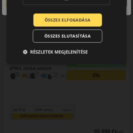
185/70R14 (88) T
ÖSSZES ELFOGADÁSA
Winguard SnowG3
WH21
TÉLI GUMI
ÖSSZES ELUTASÍTÁSA
AKÁR 8.000 FT
SZERELÉSI
KEDVEZMÉNY!
RÉSZLETEK MEGJELENÍTÉSE
Használja a LENDÜLET
kuponkódot!
EPREL cimke adatok:
0%
0% THM
100% online
7 perc
FIZETHETEK RÉSZLETEKBEN?
25 090 Ft
/db