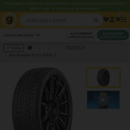
Használja a LENDÜLET kuponkódot és szereltessen kedvezményesen!
Még 51 nap 14 óra 06 perc 55 másodperc.
0
AUTÓSZERVIZ
GUMISZERVIZ
LEGKÖZELEBBI SZERVIZ
IDŐPONTFOGLALÁS
IDŐPONTFOGLALÁS
165/65R14
Vissza
Winmaster ProX ARW 3