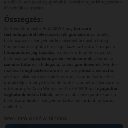
a sofőr és az utasok nyugodtabb, kevésbé zajos környezetben
élvezhetik az utazást.
Összegzés:
Az Arivo Winmaster ProX ARW 3 egy
korszerű
technológiákkal felvértezett téli gumiabroncs
, amely
biztonságos és kényelmes közlekedést biztosít a hideg
hónapokban. Legfőbb erősségei közé tartozik a kimagasló
hótapadás és jég tapadás
, a nedves útfelületen nyújtott
biztonság az
aquaplaning elleni védelemmel
, valamint a
csendes futás
és a
hidegálló, tartós gumikeverék
. Mindezt
ráadásul
megfizethető áron
kínálja, így
ideális választás
azoknak, akik nem akarnak kompromisszumot kötni a téli
gumik teljesítménye terén, de fontos számukra a kedvező ár-
érték arány.Az Arivo Winmaster ProX ARW 3-mal
nyugodtan
vághatunk neki a télnek
, hiszen a abroncs gondoskodik a
biztonságunkról és kényelmünkről a legzordabb időjárás
mellett is.
Bemutató videó a mintáról