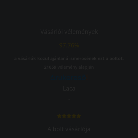
Vásárlói vélemények
97.76%
a vásárlók közül ajánlaná ismerősének ezt a boltot.
21659
vélemény alapján
Laca
-
A bolt vásárlója