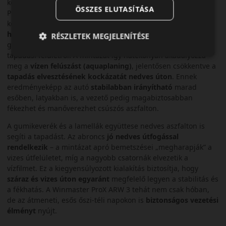
komoly kihívást jelent a gumik számára. Az Arivo Winmaster
ÖSSZES ELUTASÍTÁSA
ProX ARW 3 azonban
kiváló nedves úti biztonságot nyújt
köszönhetően a futófelület okos tervezésének.
Széles
hosszanti és V-alakban rendezett keresztbarázdák
hálózata
RÉSZLETEK MEGJELENÍTÉSE
gondoskodik arról, hogy a víz és latyak gyorsan kiszoruljon a
tapadási felületről. A mintázat így hatékonyan akadályozza
meg a
vízen felúszást (aquaplaning)
, jelentősen csökkentve a
tapadás elvesztésének kockázatát nedves úton
. Ennek
eredményeképp az autó
stabilabban irányítható
marad
esőben, latyakban is, a vezető pedig magabiztosabban
fékezhet és manőverezhet csúszós aszfalton.
A gumikeverék és a lamellák együttese nedves aszfalton is
segíti a tapadást. Az abroncs
jó nedves útfogással
rendelkezik
– a mintázat apró bemetszései „megharapják” a
vizes útfelületet, míg a nagyobb csatornák elvezetik a
vízfilmet. Ez a kiegyensúlyozott kialakítás biztosítja, hogy
száraz és vizes úton egyaránt
megfelelő legyen a stabilitás és
a fékhatás. A Winmaster ProX ARW 3 tehát nem csak hóban,
de az átmeneti, esős őszi-téli napokon is
biztonságos vezetési
élményt
nyújt.