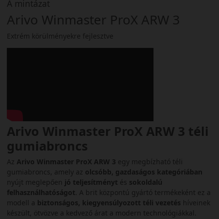
A mintázat
Arivo Winmaster ProX ARW 3
Extrém körülményekre fejlesztve
Arivo Winmaster ProX ARW 3 téli
gumiabroncs
Az
Arivo Winmaster ProX ARW 3
egy megbízható téli
gumiabroncs, amely az
olcsóbb, gazdaságos kategóriában
nyújt meglepően
jó teljesítményt
és
sokoldalú
felhasználhatóságot
. A brit központú gyártó termékeként ez a
modell a
biztonságos, kiegyensúlyozott téli vezetés
híveinek
készült, ötvözve a kedvező árat a modern technológiákkal.