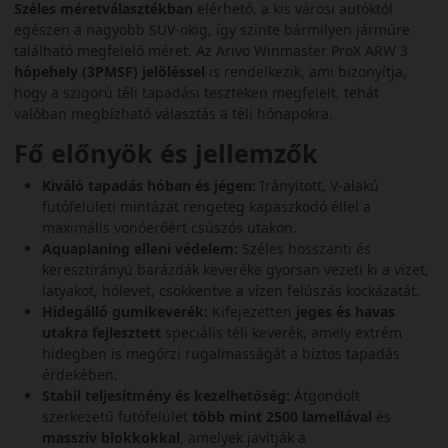
Széles méretválasztékban
elérhető, a kis városi autóktól
egészen a nagyobb SUV-okig, így szinte bármilyen járműre
található megfelelő méret. Az Arivo Winmaster ProX ARW 3
hópehely (3PMSF) jelöléssel
is rendelkezik, ami bizonyítja,
hogy a szigorú téli tapadási teszteken megfelelt, tehát
valóban megbízható választás a téli hónapokra.
Fő előnyök és jellemzők
Kiváló tapadás hóban és jégen:
Irányított, V-alakú
futófelületi mintázat rengeteg kapaszkodó éllel a
maximális vonóerőért csúszós utakon.
Aquaplaning elleni védelem:
Széles hosszanti és
keresztirányú barázdák keveréke gyorsan vezeti ki a vizet,
latyakot, hólevet, csökkentve a vízen felúszás kockázatát.
Hidegálló gumikeverék:
Kifejezetten
jeges és havas
utakra fejlesztett
speciális téli keverék, amely extrém
hidegben is megőrzi rugalmasságát a biztos tapadás
érdekében.
Stabil teljesítmény és kezelhetőség:
Átgondolt
szerkezetű futófelület
több mint 2500 lamellával
és
masszív blokkokkal
, amelyek javítják a