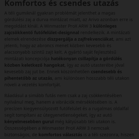
Komfortos és csendes utazás
A téli gumiknál gyakran problémát jelenthet a magas
gördülési zaj a durva mintázat miatt, az Arivo azonban erre is
megoldást kínál. A Winmaster ProX ARW 3
különleges
zajcsökkentő futófelület-designnal
rendelkezik. A mintázati
elemek elrendezése
diszpergálja a zajfrekvenciákat
, ami azt
jelenti, hogy az abroncs menet közben kevesebb és
alacsonyabb szintű zajt kelt. A gyártó saját fejlesztésű
mintázati koncepciója
hatékonyan csillapítja a gördülés
közben keletkező hangokat
, így az autó utasterébe jóval
kevesebb zaj jut be. Ennek köszönhetően
csendesebb és
pihentetőbb az utazás
, ami különösen hosszabb téli utakon
növeli a vezetés komfortját.
Ráadásul a simább futás nem csak a zaj csökkentésében
nyilvánul meg, hanem a vibrációk mérséklésében is. A
precízen kiegyensúlyozott futófelület és a rugalmas oldalfal
segít tompítani az útegyenetlenségeket, így az autó
kényelmesebben gurul
még kátyúsabb téli utakon is.
Összességében a Winmaster ProX ARW 3 nemcsak
biztonságos, de
komfortos választás
is a téli szezonra, hiszen