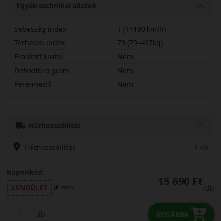
Egyéb technikai adatok
Sebesség index
T (T=190 km/h)
Terhelési index
79 (79=437kg)
Erősített kivitel
Nem
Defekttűrő gumi
Nem
Peremvédő
Nem
16565R14TARW3
Házhozszállítás
Házhozszállítás
1 db
Kuponkód:
15 690 Ft
LENDÜLET
/db
másol
db
KOSÁRBA