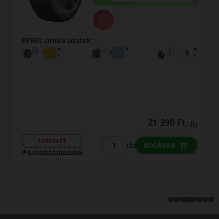
EPREL cimke adatok:
21 390 Ft
/db
LENDÜLET
db
KOSÁRBA
Kuponkód másolása