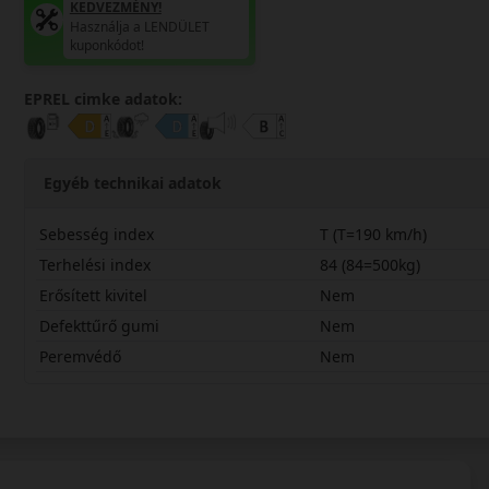
KEDVEZMÉNY!
Használja a LENDÜLET
kuponkódot!
EPREL cimke adatok:
Egyéb technikai adatok
Sebesség index
T (T=190 km/h)
Terhelési index
84 (84=500kg)
Erősített kivitel
Nem
Defekttűrő gumi
Nem
Peremvédő
Nem
17565R15TARW3