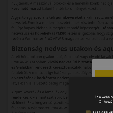
nyújtanak. A masszív vállblokkok és a lamellák kombinációja
kezelhető marad
különféle téli körülmények között is.
A gyártó egy
speciális téli gumikeveréket
alkalmazott, amel
terveztek.Ennek a modern összetételnek köszönhetően az 
fel, így fagyos időben is megőrzi tapadó képességét.
Hóban 
hegycsúcs és hópehely (3PMSF) jelzés
is igazolja, hogy szi
révén a Winmaster ProX ARW 3 magabiztos kontrollt ad a vez
Biztonság nedves utakon és a
A téli hónapokban gyakori eső, ónos eső vagy olvadó latyak
ProX ARW 3 azonban
kiváló nedves úti biztonságot nyújt
kö
és V-alakban rendezett keresztbarázdák
hálózata gondoskod
felületről. A mintázat így hatékonyan akadályozza meg a
víz
elvesztésének kockázatát nedves úton
. Ennek eredménye
latyakban is, a vezető pedig magabiztosabban fékezhet és 
A gumikeverék és a lamellák együttese nedves aszfalton is s
Ez a webolda
rendelkezik
– a mintázat apró bemetszései „megharapják” a 
Ön hozzáj
vízfilmet. Ez a kiegyensúlyozott kialakítás biztosítja, hogy
sz
fékhatás. A Winmaster ProX ARW 3 tehát nem csak hóban, de
ELENGEDHE