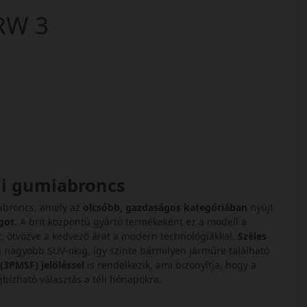
 ARW 3
li gumiabroncs
abroncs, amely az
olcsóbb, gazdaságos kategóriában
nyújt
got
. A brit központú gyártó termékeként ez a modell a
t, ötvözve a kedvező árat a modern technológiákkal.
Széles
 a nagyobb SUV-okig, így szinte bármilyen járműre található
(3PMSF) jelöléssel
is rendelkezik, ami bizonyítja, hogy a
gbízható választás a téli hónapokra.