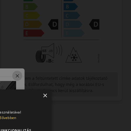
Figyelem a feltüntetett címke adatok tájékoztató
jellegűek. Előfordulhat, hogy még a korábbi EU-s
címkével ellátott abroncs kerül kiszállításra.
×
használatával
Bővebben
UNKCIONALITÁS