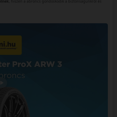
élnek
, hiszen a abroncs gondoskodik a biztonságunkról és