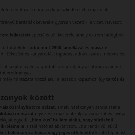
felületi mintázat rengeteg kapaszkodó éllel a maximális
irányú barázdák keveréke gyorsan vezeti ki a vizet, latyakot,
kra fejlesztett
speciális téli keverék, amely extrém hidegben
tű futófelület
több mint 2500 lamellával
és
masszív
abil fékezést és kanyarodási tapadást adnak száraz, nedves és
zat segít elnyelni a gördülési zajokat, így az abroncs menet
rtot eredményez.
 mély mintázata hozzájárul a lassabb kopáshoz, így
tartós és
iszonyok között
V-alakú irányított mintázat
, amely hatékonyan szórja szét a
akítású mintázat
egyszerre maximalizálja a vonóerőt és javítja
lokkjait egyedi,
„bionikus” hullám alakú, nagy sűrűségű
ikrolamella
is található az abroncson. Ez a rendkívül sűrű
lyek
belemarva a havas vagy jeges útfelületbe
kiváló tapadást