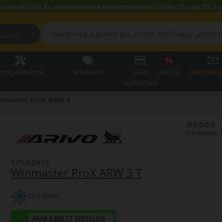
kuponkódot és szereltessen kedvezményesen! Még 55 nap 05 óra
pest, Fehérvári út
zolgáltatások
Márkáink
MBH
Akciók
Részletfi
tájékoztató
nmaster ProX ARW 3
0 értékelés
175/65R15
Winmaster ProX ARW 3 T
TÉLI GUMI
AKÁR 8.000 FT SZERELÉSI