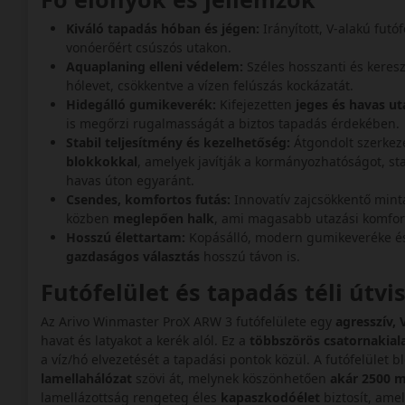
Kiváló tapadás hóban és jégen:
Irányított, V-alakú futó
vonóerőért csúszós utakon.
Aquaplaning elleni védelem:
Széles hosszanti és kereszt
hólevet, csökkentve a vízen felúszás kockázatát.
Hidegálló gumikeverék:
Kifejezetten
jeges és havas uta
is megőrzi rugalmasságát a biztos tapadás érdekében.
Stabil teljesítmény és kezelhetőség:
Átgondolt szerkeze
blokkokkal
, amelyek javítják a kormányozhatóságot, st
havas úton egyaránt.
Csendes, komfortos futás:
Innovatív zajcsökkentő mintá
közben
meglepően halk
, ami magasabb utazási komfo
Hosszú élettartam:
Kopásálló, modern gumikeveréke és
gazdaságos választás
hosszú távon is.
Futófelület és tapadás téli útv
Az Arivo Winmaster ProX ARW 3 futófelülete egy
agresszív, 
havat és latyakot a kerék alól. Ez a
többszörös csatornakial
a víz/hó elvezetését a tapadási pontok közül. A futófelület b
lamellahálózat
szövi át, melynek köszönhetően
akár 2500 m
lamellázottság rengeteg éles
kapaszkodóélet
biztosít, ame