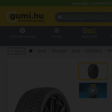
Használja a LENDÜLET 
Hol szeretné átvenni a termékeit?
Helyadatai alapján:
1119 Buda
Gumiabroncsok
Felnik
Szervizek
S
Gumi
Téli gumi
Arivo
175/65R15
Wi
Vissza