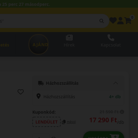
 25 perc 25 másodperc.
0
AJÁNDÉKUTALVÁNY
zetés
Hírek
Kapcsolat
Házhozszállítás
Házhozszállítás
4+ db
21 590 Ft
Kuponkód:
17 290 Ft
LENDÜLET
/db
másol