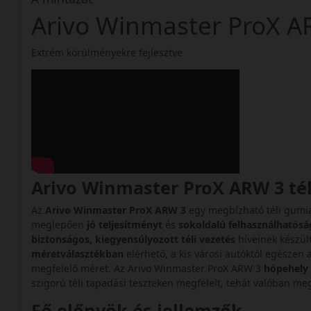
Arivo Winmaster ProX
Extrém körülményekre fejlesztve
Arivo Winmaster ProX ARW 3 té
Az
Arivo Winmaster ProX ARW 3
egy megbízható téli gumi
meglepően
jó teljesítményt
és
sokoldalú felhasználhatósá
biztonságos, kiegyensúlyozott téli vezetés
híveinek készül
méretválasztékban
elérhető, a kis városi autóktól egészen
megfelelő méret. Az Arivo Winmaster ProX ARW 3
hópehely 
szigorú téli tapadási teszteken megfelelt, tehát valóban me
Fő előnyök és jellemzők