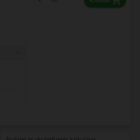
db
KOSÁRBA
Áruhitel és részletfizetés kalkulátor