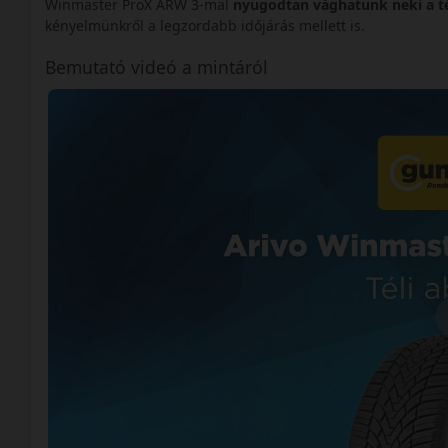
Winmaster ProX ARW 3-mal
nyugodtan vághatunk neki a t
kényelmünkről a legzordabb időjárás mellett is.
Bemutató videó a mintáról