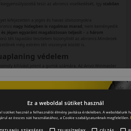
 kiegyensúlyozottá teszi az abroncs viselkedését, így
stabilan
yet kifejezetten a jeges és havas útviszonyokra
abroncs
nagy hidegben is rugalmas marad
, nem keményedik
és jégen egyaránt magabiztosan teljesít
– a
három
gorú téli tapadási teszteken bizonyított az abroncs.Mindezek
etőnek még extrém téli viszonyok között is.
quaplaning védelem
 komoly kihívást jelent a gumik számára. Az Arivo Winmaster
szönhetően a futófelület okos tervezésének.
Széles hosszanti
ik arról, hogy a víz és latyak gyorsan kiszoruljon a tapadási
en felúszást (aquaplaning)
, jelentősen csökkentve a
tapadás
képp az autó
stabilabban irányítható
marad esőben,
manőverezhet csúszós aszfalton.
Ez a weboldal sütiket használ
egíti a tapadást. Az abroncs
jó nedves útfogással
l sütiket használ a felhasználói élmény javítása érdekében. A weboldalunk 
vizes útfelületet, míg a nagyobb csatornák elvezetik a
árul az összes süti használatához, a Cookie szabályzatunknak megfelelően.
áraz és vizes úton egyaránt
megfelelő legyen a stabilitás és a
 az átmeneti, esős őszi-téli napokon is
biztonságos vezetési
TETLENÜL SZÜKSÉGES
TELJESÍTMÉNY
CÉLZÁS
F