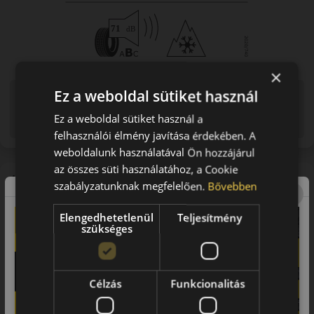
×
Ez a weboldal sütiket használ
Figyelem a feltüntetett címke adatok tájékoztató
jellegűek. Előfordulhat, hogy még a korábbi EU-s címkével
Ez a weboldal sütiket használ a
ellátott abroncs kerül kiszállításra.
felhasználói élmény javítása érdekében. A
weboldalunk használatával Ön hozzájárul
az összes süti használatához, a Cookie
A mintázat
szabályzatunknak megfelelően.
Bővebben
Arivo Winmaster ProX ARW 5
Elengedhetetlenül
Teljesítmény
szükséges
Célzás
Funkcionalitás