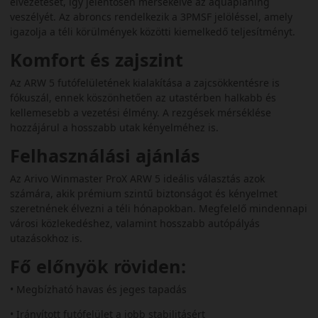
elvezetését, így jelentősen mérsékelve az aquaplaning
veszélyét. Az abroncs rendelkezik a 3PMSF jelöléssel, amely
igazolja a téli körülmények közötti kiemelkedő teljesítményt.
Komfort és zajszint
Az ARW 5 futófelületének kialakítása a zajcsökkentésre is
fókuszál, ennek köszönhetően az utastérben halkabb és
kellemesebb a vezetési élmény. A rezgések mérséklése
hozzájárul a hosszabb utak kényelméhez is.
Felhasználási ajánlás
Az Arivo Winmaster ProX ARW 5 ideális választás azok
számára, akik prémium szintű biztonságot és kényelmet
szeretnének élvezni a téli hónapokban. Megfelelő mindennapi
városi közlekedéshez, valamint hosszabb autópályás
utazásokhoz is.
Fő előnyök röviden:
• Megbízható havas és jeges tapadás
• Irányított futófelület a jobb stabilitásért