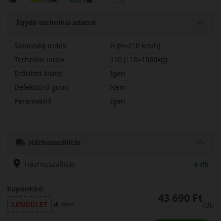
Egyéb technikai adatok
Sebesség index
H (H=210 km/h)
Terhelési index
110 (110=1060kg)
Erősített kivitel
Igen
Defekttűrő gumi
Nem
Peremvédő
Igen
27545R21HPARW5X
Házhozszállítás
Házhozszállítás
4 db
Kuponkód:
43 690 Ft
LENDÜLET
/db
másol