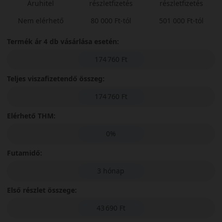
Áruhitel
részletfizetés
részletfizetés
Nem elérhető
80 000 Ft-tól
501 000 Ft-tól
Termék ár 4 db vásárlása esetén:
174 760 Ft
Teljes viszafizetendő összeg:
174 760 Ft
Elérhető THM:
0%
Futamidő:
3 hónap
Első részlet összege:
43 690 Ft