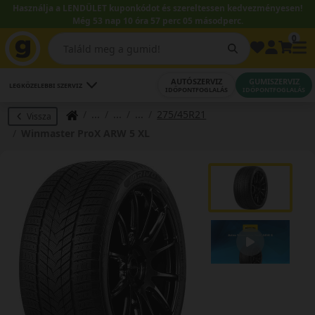
Használja a LENDÜLET kuponkódot és szereltessen kedvezményesen!
Még 53 nap 10 óra 57 perc 04 másodperc.
0
AUTÓSZERVIZ
GUMISZERVIZ
LEGKÖZELEBBI SZERVIZ
IDŐPONTFOGLALÁS
IDŐPONTFOGLALÁS
275/45R21
Vissza
Winmaster ProX ARW 5 XL