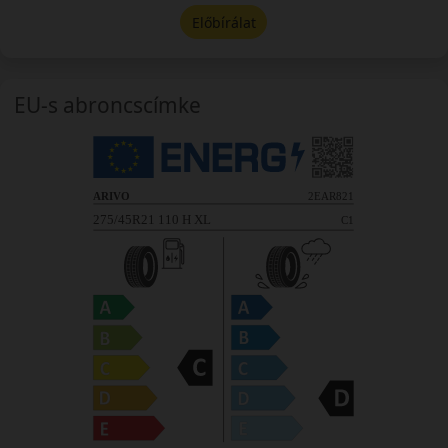
Előbírálat
EU-s abroncscímke