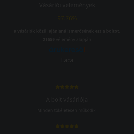
Vásárlói vélemények
97.76%
a vásárlók közül ajánlaná ismerősének ezt a boltot.
21659
vélemény alapján
Laca
-
A bolt vásárlója
Minden tökéletesen működik.