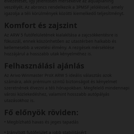
elvezetését, így jelentősen mérsékelve az aquaplaning
veszélyét. Az abroncs rendelkezik a 3PMSF jelöléssel, amely
igazolja a téli körülmények közötti kiemelkedő teljesítményt.
Komfort és zajszint
Az ARW 5 futófelületének kialakítása a zajcsökkentésre is
fókuszál, ennek köszönhetően az utastérben halkabb és
kellemesebb a vezetési élmény. A rezgések mérséklése
hozzájárul a hosszabb utak kényelméhez is.
Felhasználási ajánlás
Az Arivo Winmaster ProX ARW 5 ideális választás azok
számára, akik prémium szintű biztonságot és kényelmet
szeretnének élvezni a téli hónapokban. Megfelelő mindennapi
városi közlekedéshez, valamint hosszabb autópályás
utazásokhoz is.
Fő előnyök röviden:
• Megbízható havas és jeges tapadás
• Irányított futófelület a jobb stabilitásért