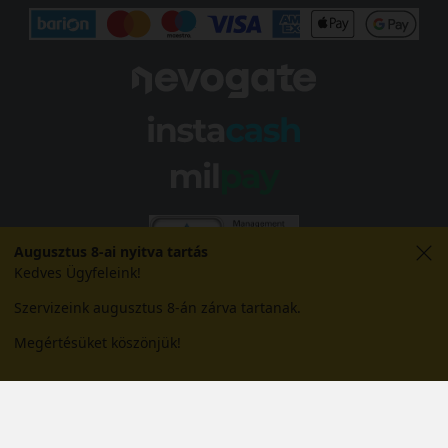
Augusztus 8-ai nyitva tartás
Kedves Ügyfeleink!
Szervizeink augusztus 8-án zárva tartanak.
Megértésüket köszönjük!