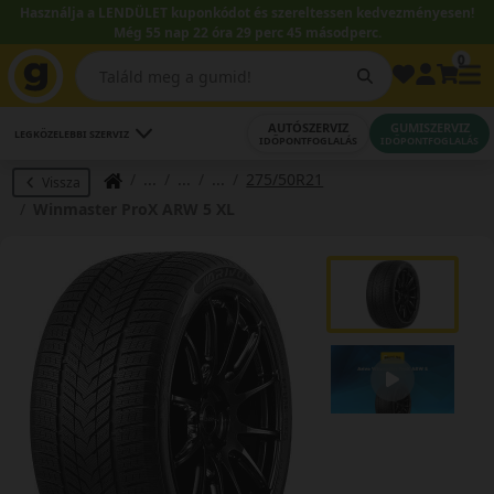
Használja a LENDÜLET kuponkódot és szereltessen kedvezményesen!
Még 55 nap 22 óra 29 perc 45 másodperc.
0
AUTÓSZERVIZ
GUMISZERVIZ
LEGKÖZELEBBI SZERVIZ
IDŐPONTFOGLALÁS
IDŐPONTFOGLALÁS
275/50R21
Vissza
Winmaster ProX ARW 5 XL