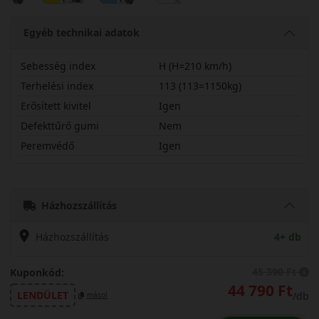
Egyéb technikai adatok
Sebesség index
H (H=210 km/h)
Terhelési index
113 (113=1150kg)
Erősített kivitel
Igen
Defekttűrő gumi
Nem
Peremvédő
Igen
27550R21HPARW5X
Házhozszállítás
Házhozszállítás
4+ db
45 390 Ft
Kuponkód:
44 790 Ft
LENDÜLET
/db
másol