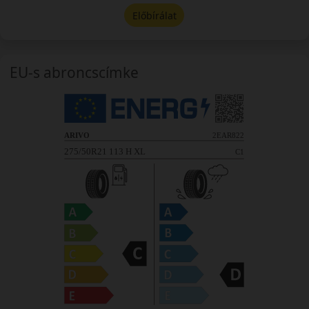
Előbírálat
EU-s abroncscímke