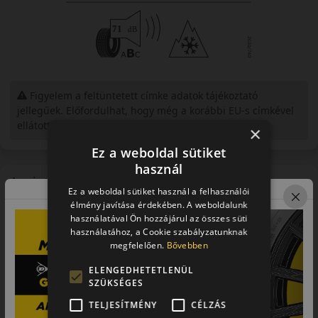
Figyelem a feltüntetett címke adatok tájékoztató
jellegűek. Előfordulhat, hogy még a korábbi EU-s címkével
ellátott abroncs kerül kiszállításra.
×
Ez a weboldal sütiket
használ
A mintázat
Ez a weboldal sütiket használ a felhasználói
Arivo Winmaster ProX ARW 5
élmény javítása érdekében. A weboldalunk
használatával Ön hozzájárul az összes süti
használatához, a Cookie szabályzatunknak
megfelelően.
Bővebben
ELENGEDHETETLENÜL
SZÜKSÉGES
TELJESÍTMÉNY
CÉLZÁS