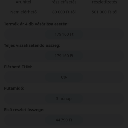
Áruhitel
részletfizetés
részletfizetés
Nem elérhető
80 000 Ft-tól
501 000 Ft-tól
Termék ár 4 db vásárlása esetén:
179 160 Ft
Teljes viszafizetendő összeg:
179 160 Ft
Elérhető THM:
0%
Futamidő:
3 hónap
Első részlet összege:
44 790 Ft