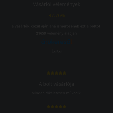
Vásárlói vélemények
97.76%
a vásárlók közül ajánlaná ismerősének ezt a boltot.
21659
vélemény alapján
Laca
-
A bolt vásárlója
Minden tökéletesen működik.