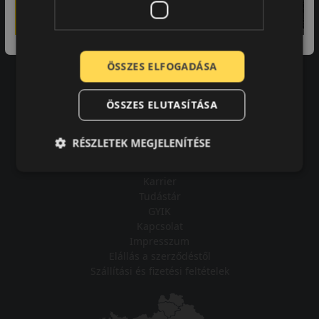
A bolt vásárlója
Minden tökéletesen működik.
ÖSSZES ELFOGADÁSA
ÖSSZES ELUTASÍTÁSA
Impresszum
RÉSZLETEK MEGJELENÍTÉSE
Adatvédelmi tájékoztató
Vásárlási feltételek
Karrier
Tudástár
GYIK
Kapcsolat
Impresszum
Elállás a szerződéstől
Szállítási és fizetési feltételek