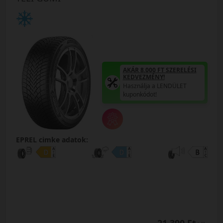
AKÁR 8.000 FT SZERELÉSI
KEDVEZMÉNY!
Használja a LENDÜLET
kuponkódot!
EPREL cimke adatok: