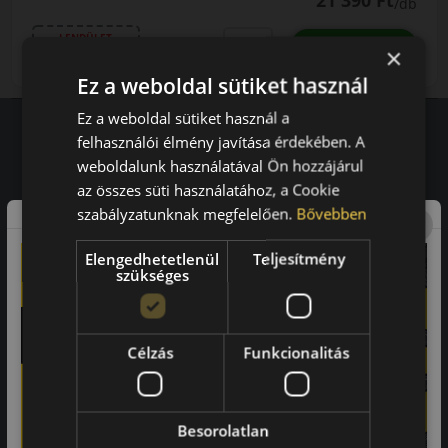
21 390 Ft
/db
LENDÜLET
db
KOSÁRBA
×
Kuponkód másolása
Ez a weboldal sütiket használ
Ez a weboldal sütiket használ a
felhasználói élmény javítása érdekében. A
weboldalunk használatával Ön hozzájárul
Vásárlói vélemények
az összes süti használatához, a Cookie
97.76%
szabályzatunknak megfelelően.
Bővebben
a vásárlók közül ajánlaná ismerősének ezt a boltot.
Elengedhetetlenül
Teljesítmény
szükséges
21659
vélemény alapján
Laca
Célzás
Funkcionalitás
-
Besorolatlan