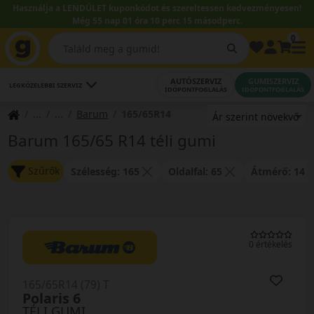
Használja a LENDÜLET kuponkódot és szereltessen kedvezményesen!
Még 55 nap 01 óra 10 perc 15 másodperc.
0
AUTÓSZERVIZ
GUMISZERVIZ
LEGKÖZELEBBI SZERVIZ
IDŐPONTFOGLALÁS
IDŐPONTFOGLALÁS
Barum
165/65R14
Barum 165/65 R14 téli gumi
Szűrők
Szélesség: 165
Oldalfal: 65
Átmérő: 14
0 értékelés
165/65R14 (79) T
Polaris 6
TÉLI GUMI