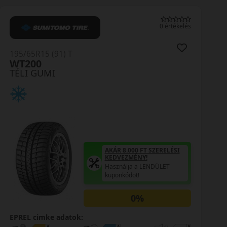
0 értékelés
195/65R15 (91) T
WT200
TÉLI GUMI
AKÁR 8.000 FT SZERELÉSI
KEDVEZMÉNY!
Használja a LENDÜLET
kuponkódot!
0%
EPREL cimke adatok: