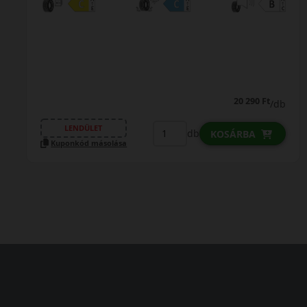
20 290 Ft
/db
LENDÜLET
db
KOSÁRBA
Kuponkód másolása