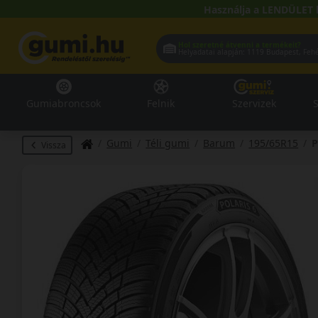
Használja a LENDÜLET 
Hol szeretné átvenni a termékeit?
Helyadatai alapján:
1119 Buda
Gumiabroncsok
Felnik
Szervizek
S
Gumi
Téli gumi
Barum
195/65R15
P
Vissza