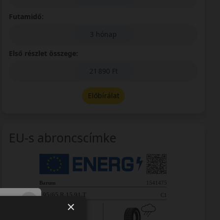
Futamidő:
3 hónap
Első részlet összege:
21 890 Ft
Előbírálat
EU-s abroncscímke
×