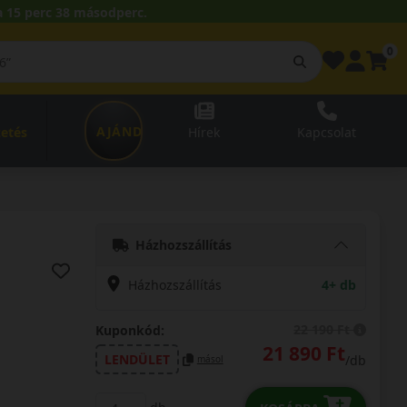
 15 perc 37 másodperc.
0
AJÁNDÉKUTALVÁNY
zetés
Hírek
Kapcsolat
Házhozszállítás
Házhozszállítás
4+ db
22 190 Ft
Kuponkód:
21 890 Ft
LENDÜLET
/db
másol