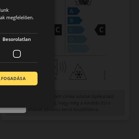
lunk
nak megfelelően.
Besorolatlan
ELFOGADÁSA
Figyelem a feltüntetett címke adatok tájékoztató
jellegűek. Előfordulhat, hogy még a korábbi EU-s
címkével ellátott abroncs kerül kiszállításra.