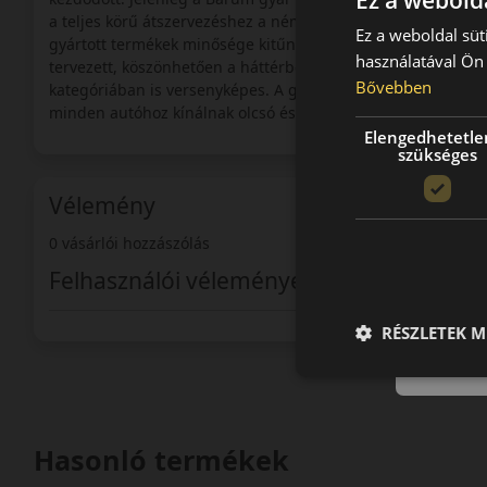
Ez a webolda
a teljes körű átszervezéshez a német tapasztalatok alapján.
Ez a weboldal süt
gyártott termékek minősége kitűnő. Az anyagösszetétel és 
használatával Ön 
tervezett, köszönhetően a háttérben álló anyacég szakérte
Bővebben
kategóriában is versenyképes. A gyár abroncsai a legszélese
minden autóhoz kínálnak olcsó és biztonságos gumiabroncsot
Elengedhetetle
szükséges
Vélemény
0 vásárlói hozzászólás
Felhasználói vélemények
RÉSZLETEK M
Hasonló termékek