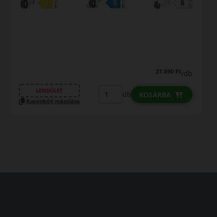
21 890 Ft
/db
LENDÜLET
db
KOSÁRBA
Kuponkód másolása