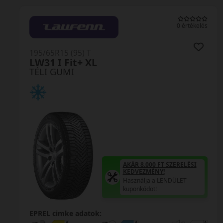
0 értékelés
195/65R15 (95) T
LW31 I Fit+ XL
TÉLI GUMI
AKÁR 8.000 FT SZERELÉSI
KEDVEZMÉNY!
Használja a LENDÜLET
kuponkódot!
EPREL cimke adatok: