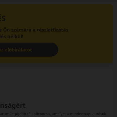
ÉS
 Ön számára a részletfizetés
és nélkül!
z előbírálatot
onságért
Barum legújabb téli abroncsa, amelyet a mindennapi autósok