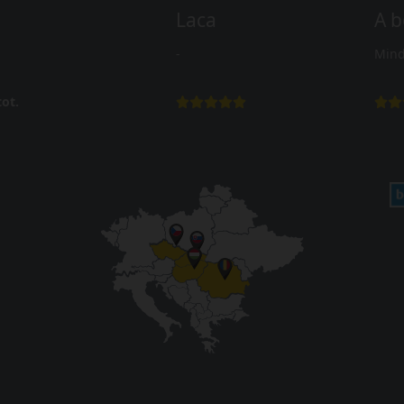
Laca
A b
-
Mind
ot.