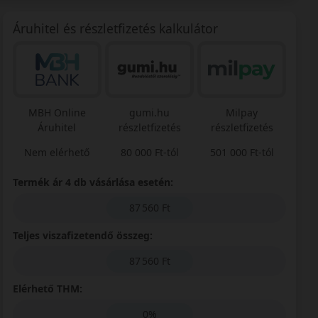
Áruhitel és részletfizetés kalkulátor
MBH Online
gumi.hu
Milpay
Áruhitel
részletfizetés
részletfizetés
Nem elérhető
80 000 Ft-tól
501 000 Ft-tól
Termék ár 4 db vásárlása esetén:
87 560 Ft
Teljes viszafizetendő összeg:
87 560 Ft
Elérhető THM:
0%