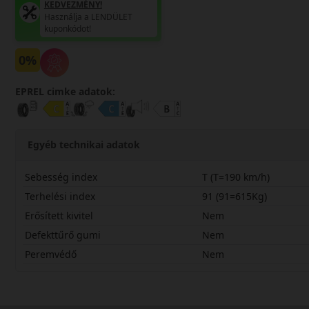
KEDVEZMÉNY!
Használja a LENDÜLET
kuponkódot!
0%
EPREL cimke adatok:
Egyéb technikai adatok
Sebesség index
T (T=190 km/h)
Terhelési index
91 (91=615Kg)
Erősített kivitel
Nem
Defekttűrő gumi
Nem
Peremvédő
Nem
19565R15TPOL6