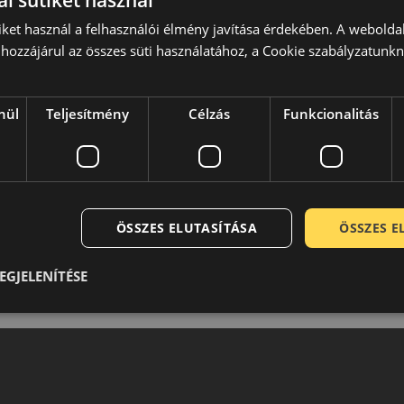
l sütiket használ
 Mára a Barum a világ egyik legkorszerűbb üzeme, az itt
iket használ a felhasználói élmény javítása érdekében. A webolda
a mintázat mindig a legkorszerűbb ismeretek alapján
hozzájárul az összes süti használatához, a Cookie szabályzatunk
lmének. Ugyanakkor a Barum abroncsok ára az alsó-budget
bb felhasználó kör számára lettek optimalizálva és szinte
 téli és nyári használatra egyaránt.
nül
Teljesítmény
Célzás
Funkcionalitás
0 / 5
ÖSSZES ELUTASÍTÁSA
ÖSSZES 
EGJELENÍTÉSE