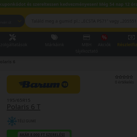
kuponkódot és szereltessen kedvezményesen! Még 54 nap 12 óra
pest, Fehérvári út
zolgáltatások
Márkáink
MBH
Akciók
Részletfi
tájékoztató
olaris 6
0 értékelés
195/65R15
Polaris 6 T
TÉLI GUMI
AKÁR 8.000 FT SZERELÉSI