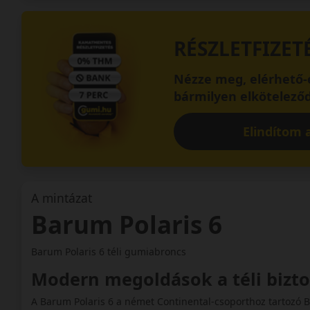
RÉSZLETFIZET
Nézze meg, elérhető-e
bármilyen elköteleződ
Elindítom a
A mintázat
Barum Polaris 6
Barum Polaris 6 téli gumiabroncs
Modern megoldások a téli bizt
A Barum Polaris 6 a német Continental-csoporthoz tartozó 