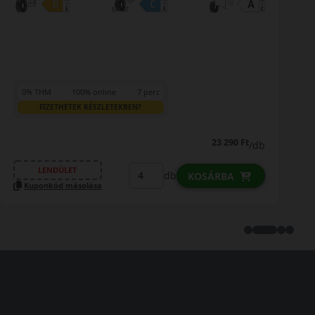
0% THM
100% online
7 perc
FIZETHETEK RÉSZLETEKBEN?
23 290 Ft
/db
LENDÜLET
db
KOSÁRBA
Kuponkód másolása