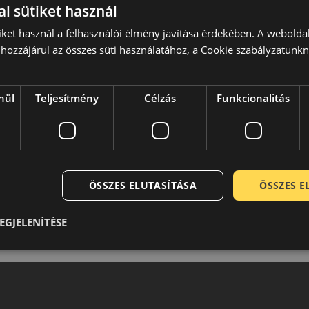
l sütiket használ
 Mára a Barum a világ egyik legkorszerűbb üzeme, az itt
a mintázat mindig a legkorszerűbb ismeretek alapján
iket használ a felhasználói élmény javítása érdekében. A webolda
lmének. Ugyanakkor a Barum abroncsok ára az alsó-budget
hozzájárul az összes süti használatához, a Cookie szabályzatunk
bb felhasználó kör számára lettek optimalizálva és szinte
 téli és nyári használatra egyaránt.
nül
Teljesítmény
Célzás
Funkcionalitás
0 / 5
ÖSSZES ELUTASÍTÁSA
ÖSSZES 
EGJELENÍTÉSE