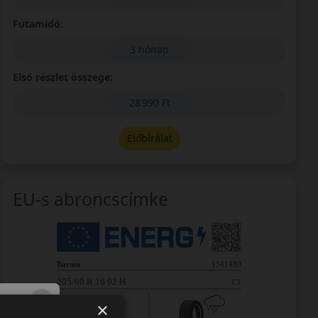
Futamidő:
3 hónap
Első részlet összege:
28 990 Ft
Előbírálat
EU-s abroncscímke
×