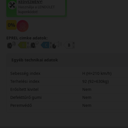
KEDVEZMÉNY!
Használja a LENDÜLET
kuponkódot!
0%
EPREL cimke adatok:
Egyéb technikai adatok
Sebesség index
H (H=210 km/h)
Terhelési index
92 (92=630kg)
Erősített kivitel
Nem
Defekttűrő gumi
Nem
Peremvédő
Nem
20560R16HPOL6