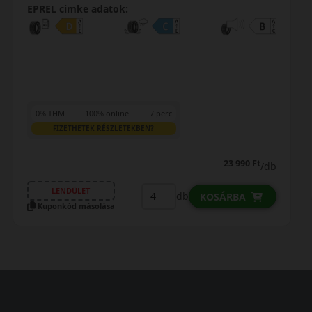
ne
7 perc
0% THM
100% online
ETEKBEN?
FIZETHETEK RÉSZLETE
29 790 Ft
/db
LENDÜLET
db
KOSÁRBA
Kuponkód másolása