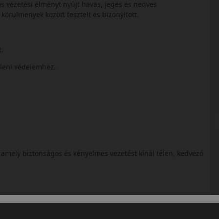
s vezetési élményt nyújt havas, jeges és nedves
 körülmények között tesztelt és bizonyított.
t.
lleni védelemhez.
.
amely biztonságos és kényelmes vezetést kínál télen, kedvező
első gumigyára. A személyautó abroncsok gyártása 1934-ben
l AG tulajdona. A Conti, miután átvette a gyárat hozzáfogott