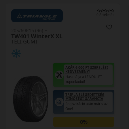
0 értékelés
205/60R16 (96) H
craft
Polaris 6 XL
TÉLI GUMI
AKÁR 6.000 FT SZERELÉSI
KEDVEZMÉNY!
Használja a LENDÜLET
kuponkódot!
0%
k:
EPREL cimke adatok: