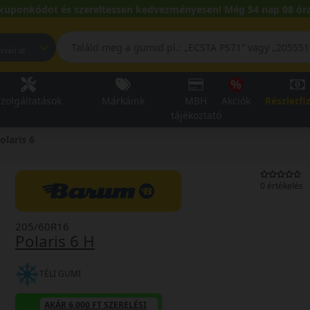
kuponkódot és szereltessen kedvezményesen! Még 54 nap 08 óra
pest, Fehérvári út
zolgáltatások
Márkáink
MBH
Akciók
Részletfi
tájékoztató
olaris 6
0 értékelés
205/60R16
Polaris 6 H
TÉLI GUMI
AKÁR 6.000 FT SZERELÉSI