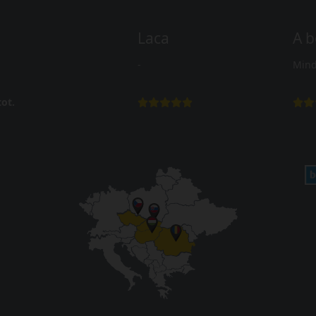
Laca
A b
-
Mind
ot.