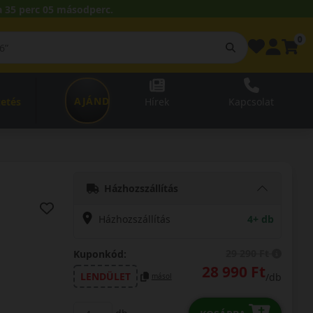
 35 perc 04 másodperc.
0
AJÁNDÉKUTALVÁNY
zetés
Hírek
Kapcsolat
Házhozszállítás
Házhozszállítás
4+ db
29 290 Ft
Kuponkód:
28 990 Ft
LENDÜLET
/db
másol