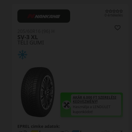
0 értékelés
 H
205/60R16 (92) H
SnowG3 WH21
WP52+ Winter
TÉLI GUMI
AKÁR 6.000 FT SZERELÉSI
KEDVEZMÉNY!
Használja a LENDÜLET
kuponkódot!
0%
tok:
EPREL cimke adato