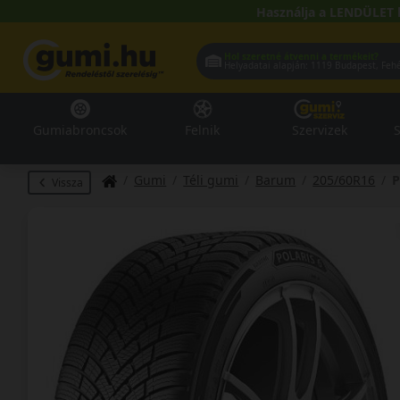
Használja a LENDÜLET 
Hol szeretné átvenni a termékeit?
Helyadatai alapján:
1119 Buda
Gumiabroncsok
Felnik
Szervizek
S
Gumi
Téli gumi
Barum
205/60R16
P
Vissza