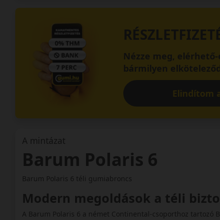
RÉSZLETFIZET
Nézze meg, elérhető-e
bármilyen elköteleződ
Elindítom a
A mintázat
Barum Polaris 6
Barum Polaris 6 téli gumiabroncs
Modern megoldások a téli bizt
A Barum Polaris 6 a német Continental-csoporthoz tartozó 