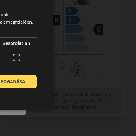
lunk
nak megfelelően.
Besorolatlan
ELFOGADÁSA
Figyelem a feltüntetett címke adatok tájékoztató
jellegűek. Előfordulhat, hogy még a korábbi EU-s
címkével ellátott abroncs kerül kiszállításra.