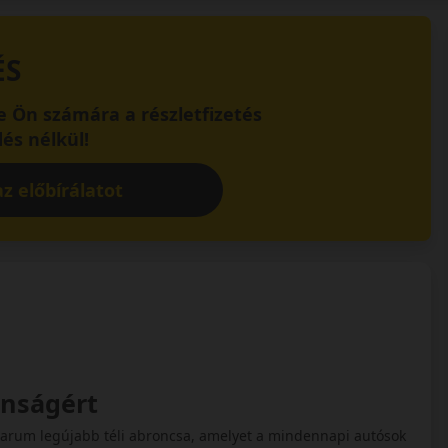
ÉS
 Ön számára a részletfizetés
és nélkül!
z előbírálatot
onságért
Barum legújabb téli abroncsa, amelyet a mindennapi autósok