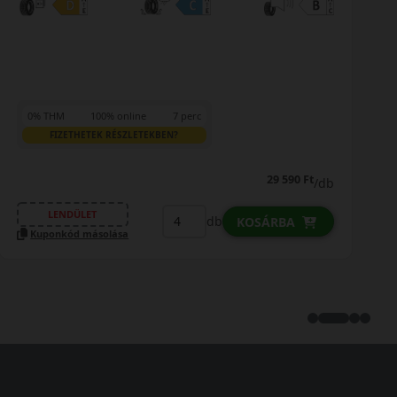
7 perc
KBEN?
LENDÜLET
29 790 Ft
/db
Kuponkód másolása
db
KOSÁRBA