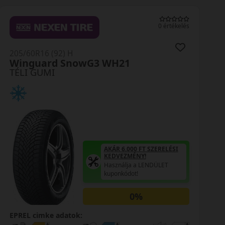
0 értékelés
205/60R16 (96) H
WP52+ Wintercraf
TÉLI GUMI
AKÁR 6.000 FT SZERELÉSI
KEDVEZMÉNY!
Használja a LENDÜLET
kuponkódot!
0%
EPREL cimke adatok: