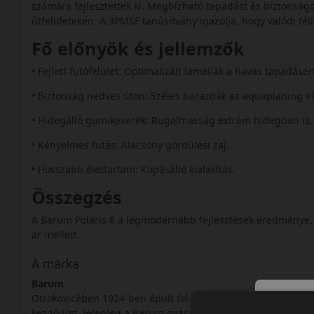
számára fejlesztettek ki. Megbízható tapadást és biztonságo
útfelületeken. A 3PMSF tanúsítvány igazolja, hogy valódi téli
Fő előnyök és jellemzők
• Fejlett futófelület: Optimalizált lamellák a havas tapadásér
• Biztonság nedves úton: Széles barázdák az aquaplaning e
• Hidegálló gumikeverék: Rugalmasság extrém hidegben is
• Kényelmes futás: Alacsony gördülési zaj.
• Hosszabb élettartam: Kopásálló kialakítás.
Összegzés
A Barum Polaris 6 a legmodernebb fejlesztések eredménye, 
ár mellett.
A márka
Barum
Otrokovicében 1924-ben épült fel az akkori Csehszlovákia 
kezdődött. Jelenleg a Barum gyár és a márkanév a Continenta