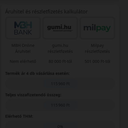
Áruhitel és részletfizetés kalkulátor
MBH Online
gumi.hu
Milpay
Áruhitel
részletfizetés
részletfizetés
Nem elérhető
80 000 Ft-tól
501 000 Ft-tól
Termék ár 4 db vásárlása esetén:
115 960 Ft
Teljes viszafizetendő összeg:
115 960 Ft
Elérhető THM:
0%