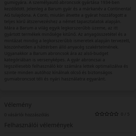
gumigyára. A személyautó abroncsok gyártása 1934-ben
kezdődött. Jelenleg a Barum gyár és a márkanév a Continental
AG tulajdona. A Conti, miután átvette a gyárat hozzáfogott a
teljes körű átszervezéshez a német tapasztalatok alapján.
Mára a Barum a világ egyik legkorszerűbb üzeme, az itt
gyártott termékek minősége kitűnő. Az anyagösszetétel és a
mintázat mindig a legkorszerűbb ismeretek alapján tervezett,
köszönhetően a háttérben álló anyacég szakértelmének.
Ugyanakkor a Barum abroncsok ára az alsó-budget
kategóriában is versenyképes. A gyár abroncsai a
legszélesebb felhasználó kör számára lettek optimalizálva és
szinte minden autóhoz kínálnak olcsó és biztonságos
gumiabroncsot téli és nyári használatra egyaránt.
Vélemény
0 / 5
0 vásárlói hozzászólás
Felhasználói vélemények