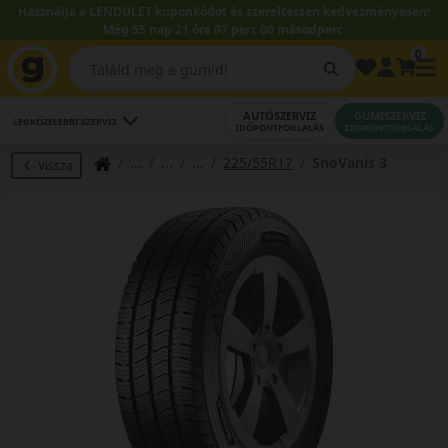
Használja a LENDÜLET kuponkódot és szereltessen kedvezményesen!
Még 55 nap 21 óra 07 perc 00 másodperc.
0
AUTÓSZERVIZ
GUMISZERVIZ
LEGKÖZELEBBI SZERVIZ
IDŐPONTFOGLALÁS
IDŐPONTFOGLALÁS
225/55R17
SnoVanis 3
Vissza