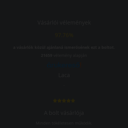
Vásárlói vélemények
97.76%
a vásárlók közül ajánlaná ismerősének ezt a boltot.
21659
vélemény alapján
Laca
-
A bolt vásárlója
Minden tökéletesen működik.