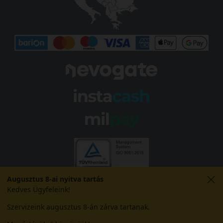
Augusztus 8-ai nyitva tartás
Kedves Ügyfeleink!
Szervizeink augusztus 8-án zárva tartanak.