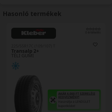
Hasonló termékek
tékelés
0 értéke
225/55R17C (109/107) T
Comtrac 2 Winter+
TÉLI GUMI
ÉSI
AKÁR 6.000 FT SZERELÉSI
KEDVEZMÉNY!
Használja a LENDÜLET
kuponkódot!