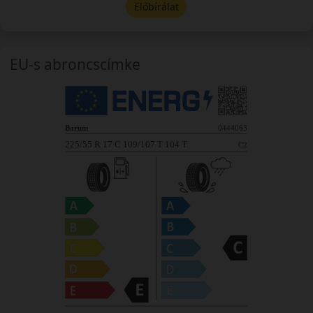
Előbírálat
EU-s abroncscímke