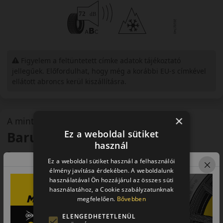
Figyelem a feltüntetett címke adatok tájékoztató
jellegűek. Előfordulhat, hogy még a korábbi EU-s címkével
ellátott abroncs kerül kiszállításra.
×
A mintázat
Ez a weboldal sütiket
Barum SnoVanis 3
használ
Barum SnoVanis 3 téli gumiabroncs
Ez a weboldal sütiket használ a felhasználói
Haszongépjárművek téli társa
élmény javítása érdekében. A weboldalunk
használatával Ön hozzájárul az összes süti
használatához, a Cookie szabályzatunknak
A Barum SnoVanis 3 kifejezetten a kisteherautók és
megfelelően.
Bővebben
haszongépjárművek számára fejlesztett téli abroncs.
Megbízható teljesítményt nyújt a fuvarozók számára,
ELENGEDHETETLENÜL
miközben hosszú futásteljesítményt biztosít.