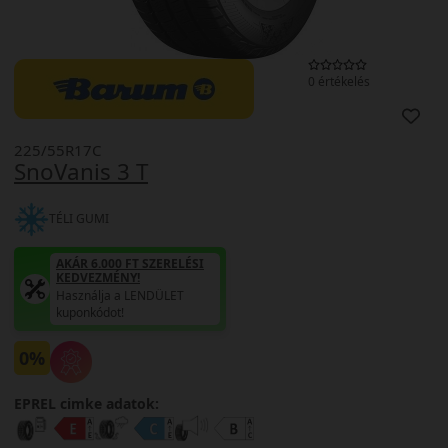
0 értékelés
225/55R17C
SnoVanis 3 T
TÉLI GUMI
AKÁR 6.000 FT SZERELÉSI
KEDVEZMÉNY!
Használja a LENDÜLET
kuponkódot!
0%
EPREL cimke adatok: