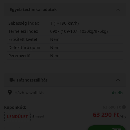
Egyéb technikai adatok
Sebesség index
T (T=190 km/h)
Terhelési index
0907 (109/107=1030kg/975kg)
Erősített kivitel
Nem
Defekttűrő gumi
Nem
Peremvédő
Nem
22555R17CTSVAN3
Házhozszállítás
Házhozszállítás
4+ db
63 690 Ft
Kuponkód:
63 290 Ft
LENDÜLET
/db
másol