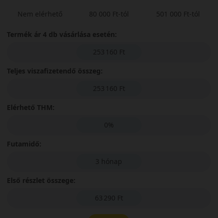
Nem elérhető
80 000 Ft-tól
501 000 Ft-tól
Termék ár 4 db vásárlása esetén:
253 160 Ft
Teljes viszafizetendő összeg:
253 160 Ft
Elérhető THM:
0%
Futamidő:
3 hónap
Első részlet összege:
63 290 Ft