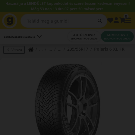
Használja a LENDÜLET kuponkódot és szereltessen kedvezményesen!
Még 53 nap 13 óra 07 perc 49 másodperc.
0
AUTÓSZERVIZ
GUMISZERVIZ
LEGKÖZELEBBI SZERVIZ
IDŐPONTFOGLALÁS
IDŐPONTFOGLALÁS
235/55R17
Polaris 6 XL FR
Vissza