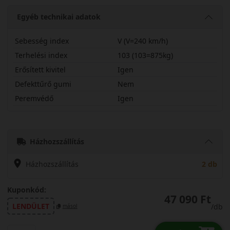
Egyéb technikai adatok
Sebesség index
V (V=240 km/h)
Terhelési index
103 (103=875kg)
Erősített kivitel
Igen
Defekttűrő gumi
Nem
Peremvédő
Igen
23555R17VPOL6X
Házhozszállítás
Házhozszállítás
2 db
Kuponkód:
47 090 Ft
LENDÜLET
/db
másol