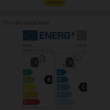
Előbírálat
EU-s abroncscímke