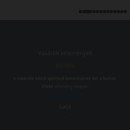
Vásárlói vélemények
97.76%
a vásárlók közül ajánlaná ismerősének ezt a boltot.
21659
vélemény alapján
Laca
-