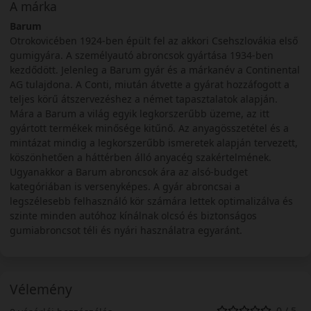
A márka
Barum
Otrokovicében 1924-ben épült fel az akkori Csehszlovákia első
gumigyára. A személyautó abroncsok gyártása 1934-ben
kezdődött. Jelenleg a Barum gyár és a márkanév a Continental
AG tulajdona. A Conti, miután átvette a gyárat hozzáfogott a
teljes körű átszervezéshez a német tapasztalatok alapján.
Mára a Barum a világ egyik legkorszerűbb üzeme, az itt
gyártott termékek minősége kitűnő. Az anyagösszetétel és a
mintázat mindig a legkorszerűbb ismeretek alapján tervezett,
köszönhetően a háttérben álló anyacég szakértelmének.
Ugyanakkor a Barum abroncsok ára az alsó-budget
kategóriában is versenyképes. A gyár abroncsai a
legszélesebb felhasználó kör számára lettek optimalizálva és
szinte minden autóhoz kínálnak olcsó és biztonságos
gumiabroncsot téli és nyári használatra egyaránt.
Vélemény
0 / 5