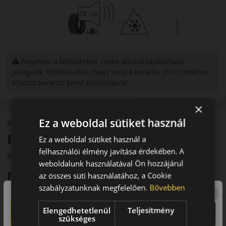
Figyelem a feltüntetett címke adatok tájékoztató
jellegűek. Előfordulhat, hogy még a korábbi EU-s címkével
ellátott abroncs kerül kiszállításra.
×
Ez a weboldal sütiket használ
A mintázat
Barum Polaris 6
Ez a weboldal sütiket használ a
felhasználói élmény javítása érdekében. A
Barum Polaris 6 téli gumiabroncs
weboldalunk használatával Ön hozzájárul
Modern megoldások a téli
az összes süti használatához, a Cookie
szabályzatunknak megfelelően.
Bővebben
biztonságért
A Barum Polaris 6 a német Continental-csoporthoz tartozó
Elengedhetetlenül
Teljesítmény
szükséges
Barum legújabb téli abroncsa, amelyet a mindennapi autósok