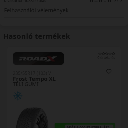
0 vásárlói hozzászólás
Felhasználói vélemények
Hasonló termékek
0 értékelés
R17 (103) V
235/55R1
t Tempo XL
OW31 
 GUMI
TÉLI GU
AKÁR 6.000 FT SZERELÉSI