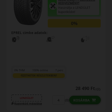
KEDVEZMÉNY!
Használja a LENDÜLET
kuponkódot!
0%
cimke adatok:
EPREL cim
M
100% online
7 perc
0% THM
IZETHETEK RÉSZLETEKBEN?
FIZET
28 490 Ft
/db
NDÜLET
LENDÜ
db
KOSÁRBA
kód másolása
Kuponkód