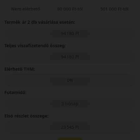
Nem elérhető
80 000 Ft-tól
501 000 Ft-tól
Termék ár 2 db vásárlása esetén:
94 180 Ft
Teljes viszafizetendő összeg:
94 180 Ft
Elérhető THM:
0%
Futamidő:
3 hónap
Első részlet összege:
23 545 Ft