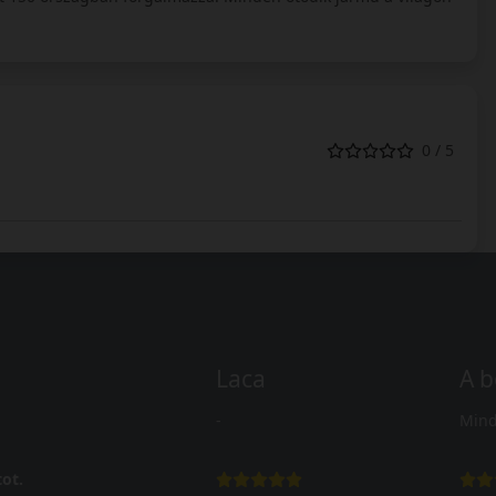
0 / 5
Laca
A b
-
Mind
ot.