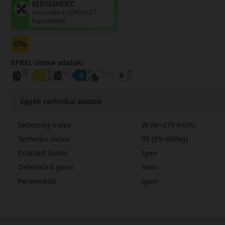
KEDVEZMÉNY!
Használja a LENDÜLET
kuponkódot!
0%
EPREL cimke adatok:
Egyéb technikai adatok
Sebesség index
W (W=270 km/h)
Terhelési index
95 (95=690kg)
Erősített kivitel
Igen
Defekttűrő gumi
Nem
Peremvédő
Igen
21545R20WBLZ6X