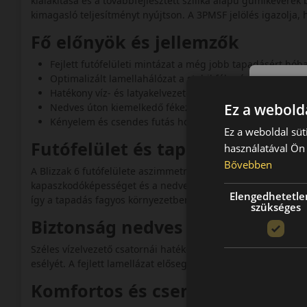
kialakítása és a továbbfejlesztett szilika alapú gumikeverék
kimagasló teljesítményt nyújtson. A 3PMSF jelölés igazolja, 
Fő előnyök és jellemzők
Fejlett futófelületi mintázat a még jobb tapadásért hób
Optimalizált lamellahálózat a stabil fékezésért és kor
Hatékony víz- és latyakelvezetés a széles barázdáknak 
Ez a webolda
Nedves úton kiemelkedő fékezési teljesítmény.
Kényelem és csendes futás hosszú utakon is.
Ez a weboldal süt
Futófelület és tapadás téli útv
használatával Ön 
Bővebben
A Blizzak 6 futófelülete aszimmetrikus kialakítással rendelke
kapaszkodóképességet és a nedves úton szükséges stabilitás
Elengedhetetle
így a tapadás fagyos környezetben is optimális.
szükséges
Biztonság nedves utakon és a
Széles vízelvezető csatornái hatékonyan távolítják el a vizet
esélyét. A fejlett lamellázat elősegíti, hogy az abroncs ned
Komfortos és csendes utazás