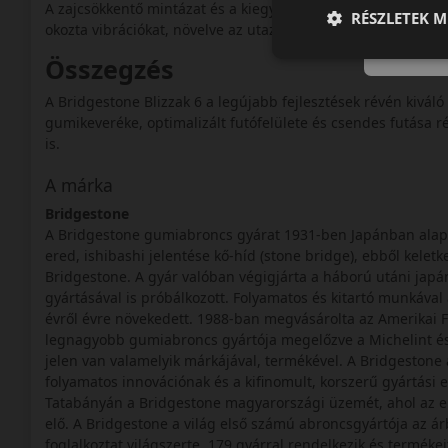
A zajcsökkentő mintázat és a kiegyensúlyozott szerkezet ha
RÉSZLETEK M
okozta vibrációkat, növelve az utazási komfortot.
Összegzés
A Bridgestone Blizzak 6 a legújabb fejlesztések révén kivál
gumikeveréke, optimalizált futófelülete és csendes futása 
is.
A márka
Bridgestone
A Bridgestone gumiabroncs gyárat 1931-ben Japánban alapít
ered, ishibashi jelentése kő-híd (stone bridge), ebből kelet
Bridgestone. A gyár valóban végigjárta a háború utáni japán
gyártásával is próbálkozott. Folyamatos és kitartó munkával
évről évre növekedett. 1988-ban megvásárolta az Amerikai Fi
legnagyobb gumiabroncs gyártója megelőzve a Michelint és
jelen van valamelyik márkájával, termékével. A Bridgeston
folyamatos innovációnak és a kifinomult, korszerű gyártási 
Tatabányán a Bridgestone magyarországi üzemét, ahol az eu
elő. A Bridgestone a világ első számú abroncsgyártója az árb
foglalkoztat világszerte, 179 gyárral rendelkezik és termék