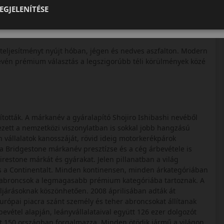
lkabb futást eredményez. A rugalmasság csökkenti az úthibák
EGJELENÍTÉSE
ó teljesítményt nyújt hóban, jégen és nedves aszfalton. Modern
révén prémium választás a legszigorúbb téli körülmények közé
ották. A márkanév a gyáralapító Shojiro Ishibashi nevéből
kezett a nemzetközi viszonylatban is sokkal jobb hangzású
 vállalatok kanosszáját, rövid ideig motorkerékpárok
 a Bridgestone márkanév presztízse és a cég árbevétele is
restone márkát és gyárakat. Jelen pillanatban a világ
 a Continentalt. Minden kontinensen, minden árkategóriában
e abroncsok a legmagasabb prémium kategóriába tartoznak. A
eljárásoknak köszönhetően. 2008 áprilisában adták át
rópai piacra szánt személy és teher abroncsokat állítanak
evétel alapján, leányvállalataival együtt 126 ezer dolgozót
eit 150 országban forgalmazza. Minden ötödik jármű a világon