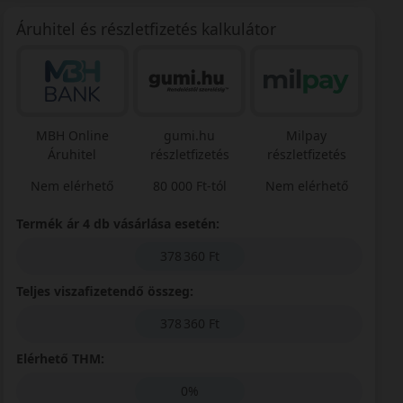
Áruhitel és részletfizetés kalkulátor
MBH Online
gumi.hu
Milpay
Áruhitel
részletfizetés
részletfizetés
Nem elérhető
80 000 Ft-tól
Nem elérhető
Termék ár 4 db vásárlása esetén:
378 360 Ft
Teljes viszafizetendő összeg:
378 360 Ft
Elérhető THM:
0%