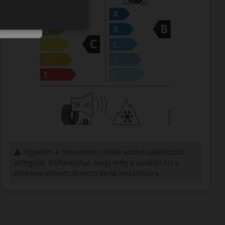
Figyelem a feltüntetett címke adatok tájékoztató
jellegűek. Előfordulhat, hogy még a korábbi EU-s
címkével ellátott abroncs kerül kiszállításra.