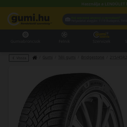
Használja a LENDÜLET 
Hol szeretné átvenni a termékeit?
Helyadatai alapján:
1119 Buda
Gumiabroncsok
Felnik
Szervizek
S
Gumi
Téli gumi
Bridgestone
215/45R
Vissza