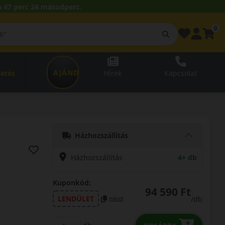
 47 perc 23 másodperc.
0
AJÁNDÉKUTALVÁNY
zetés
Hírek
Kapcsolat
Házhozszállítás
Házhozszállítás
4+ db
Kuponkód:
94 590 Ft
LENDÜLET
/db
másol