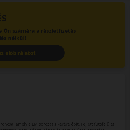
ÉS
 Ön számára a részletfizetés
és nélkül!
z előbírálatot
oncsa, amely a LM sorozat sikerére épít. Fejlett futófelületi