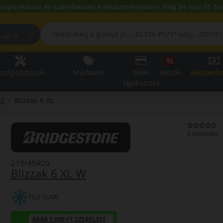
kuponkódot és szereltessen kedvezményesen! Még 54 nap 05 óra
pest, Fehérvári út
zolgáltatások
Márkáink
MBH
Akciók
Részletfi
tájékoztató
20
Blizzak 6 XL
0 értékelés
215/45R20
Blizzak 6 XL W
TÉLI GUMI
AKÁR 5.000 FT SZERELÉSI