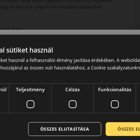
 biztosítja, hogy hóban, jégen és nedves úton egyaránt
hogy az abroncs szigorú téli teszteken bizonyított.
an és jégen.
mányozhatóságért.
köszönhetően.
l sütiket használ
iket használ a felhasználói élmény javítása érdekében. A webolda
iszonyok között
hozzájárul az összes süti használatához, a Cookie szabályzatunk
zik, amely egyszerre biztosítja a havas úton való
t. Az új szilika keverék hidegben is megtartja rugalmasságát,
nül
Teljesítmény
Célzás
Funkcionalitás
quaplaning védelem
 és latyakot a futófelületről, minimalizálva az aquaplaning
ves úton is biztonságosan megálljon.
ÖSSZES ELUTASÍTÁSA
ÖSSZES 