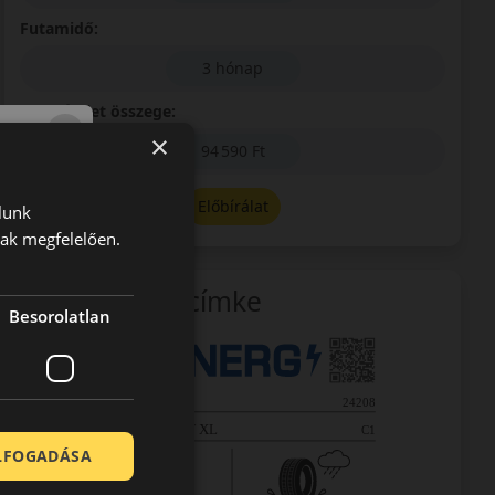
Futamidő:
3 hónap
Első részlet összege:
×
94 590 Ft
Előbírálat
lunk
nak megfelelően.
EU-s abroncscímke
Besorolatlan
ELFOGADÁSA