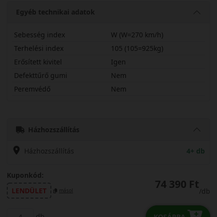
Egyéb technikai adatok
Sebesség index
W (W=270 km/h)
Terhelési index
105 (105=925kg)
Erősített kivitel
Igen
Defekttűrő gumi
Nem
Peremvédő
Nem
23555R19WBLZ6X
Házhozszállítás
Házhozszállítás
4+ db
Kuponkód:
74 390 Ft
LENDÜLET
/db
másol
db
KOSÁRBA