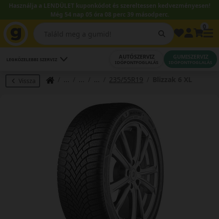
Használja a LENDÜLET kuponkódot és szereltessen kedvezményesen!
Még 54 nap 05 óra 08 perc 38 másodperc.
0
AUTÓSZERVIZ
GUMISZERVIZ
LEGKÖZELEBBI SZERVIZ
IDŐPONTFOGLALÁS
IDŐPONTFOGLALÁS
235/55R19
Blizzak 6 XL
Vissza