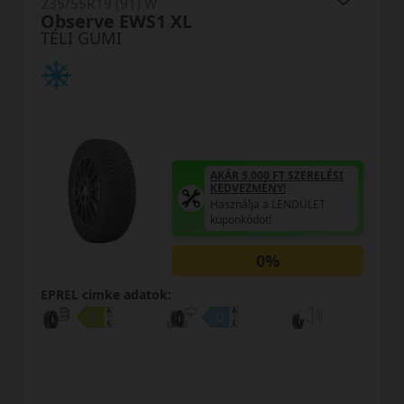
235/55R19 (91) W
Observe EWS1 XL
TÉLI GUMI
AKÁR 5.000 FT SZERELÉSI
KEDVEZMÉNY!
Használja a LENDÜLET
kuponkódot!
0%
EPREL cimke adatok: