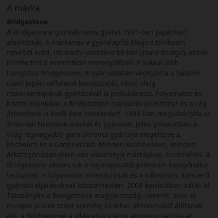
A márka
Bridgestone
A Bridgestone gumiabroncs gyárat 1931-ben Japánban
alapították. A márkanév a gyáralapító Shojiro Ishibashi
nevéből ered, ishibashi jelentése kő-híd (stone bridge), ebből
keletkezett a nemzetközi viszonylatban is sokkal jobb
hangzású Bridgestone. A gyár valóban végigjárta a háború
utáni japán vállalatok kanosszáját, rövid ideig
motorkerékpárok gyártásával is próbálkozott. Folyamatos és
kitartó munkával a Bridgestone márkanév presztízse és a cég
árbevétele is évről évre növekedett. 1988-ban megvásárolta az
Amerikai Firestone márkát és gyárakat. Jelen pillanatban a
világ legnagyobb gumiabroncs gyártója megelőzve a
Michelint és a Continentalt. Minden kontinensen, minden
árkategóriában jelen van valamelyik márkájával, termékével. A
Bridgestone abroncsok a legmagasabb prémium kategóriába
tartoznak. A folyamatos innovációnak és a kifinomult, korszerű
gyártási eljárásoknak köszönhetően. 2008 áprilisában adták át
Tatabányán a Bridgestone magyarországi üzemét, ahol az
európai piacra szánt személy és teher abroncsokat állítanak
elő. A Bridgestone a világ első számú abroncsgyártója az