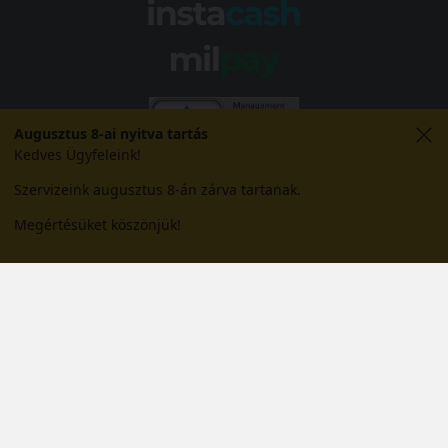
Augusztus 8-ai nyitva tartás
Kedves Ügyfeleink!
Szervizeink augusztus 8-án zárva tartanak.
Megértésüket köszönjük!
© 2026 Abroncs Kereskedőház Kft. | gumi.hu - Rendeléstől
szerelésig™