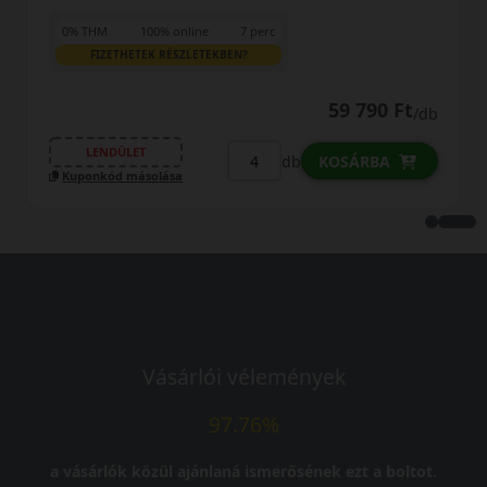
0% THM
100% online
7 perc
FIZETHETEK RÉSZLETEKBEN?
59 790 Ft
/db
LENDÜLET
db
KOSÁRBA
Kuponkód másolása
Vásárlói vélemények
97.76%
a vásárlók közül ajánlaná ismerősének ezt a boltot.