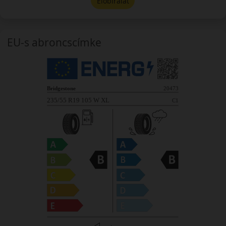
Előbírálat
EU-s abroncscímke