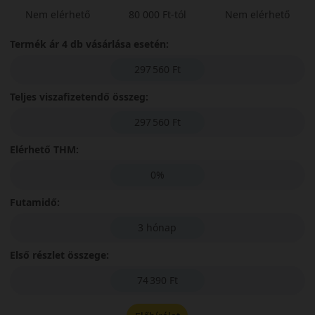
Nem elérhető
80 000 Ft-tól
Nem elérhető
Termék ár 4 db vásárlása esetén:
297 560 Ft
Teljes viszafizetendő összeg:
297 560 Ft
Elérhető THM:
0%
Futamidő:
3 hónap
Első részlet összege:
74 390 Ft