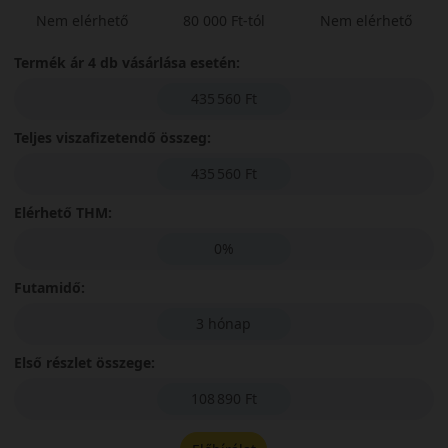
Nem elérhető
80 000 Ft-tól
Nem elérhető
Termék ár 4 db vásárlása esetén:
435 560 Ft
Teljes viszafizetendő összeg:
435 560 Ft
Elérhető THM:
0%
Futamidő:
3 hónap
Első részlet összege:
108 890 Ft