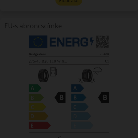
Előbírálat
EU-s abroncscímke