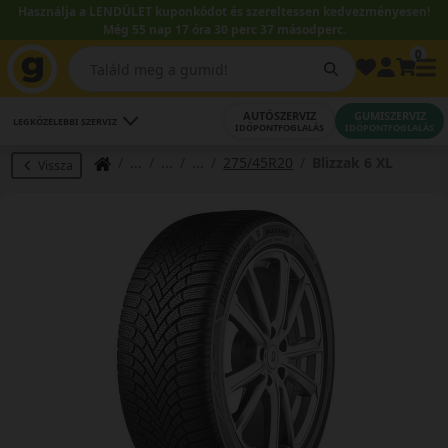
Használja a LENDÜLET kuponkódot és szereltessen kedvezményesen!
Még 55 nap 17 óra 30 perc 37 másodperc.
0
AUTÓSZERVIZ
GUMISZERVIZ
LEGKÖZELEBBI SZERVIZ
IDŐPONTFOGLALÁS
IDŐPONTFOGLALÁS
275/45R20
Blizzak 6 XL
Vissza