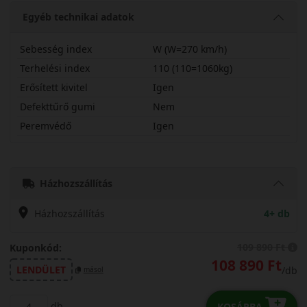
Egyéb technikai adatok
Sebesség index
W (W=270 km/h)
Terhelési index
110 (110=1060kg)
Erősített kivitel
Igen
Defekttűrő gumi
Nem
Peremvédő
Igen
27545R20WBLZ6X
Házhozszállítás
Házhozszállítás
4+ db
109 890 Ft
Kuponkód:
108 890 Ft
LENDÜLET
/db
másol
db
KOSÁRBA