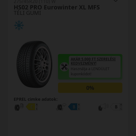
275/45R20 (110) W
HS02 PRO Eurowinter XL MFS
TÉLI GUMI
AKÁR 5.000 FT SZERELÉSI
KEDVEZMÉNY!
Használja a LENDÜLET
kuponkódot!
0%
EPREL cimke adatok: