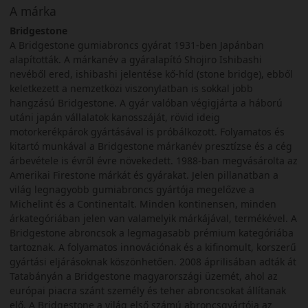
A márka
Bridgestone
A Bridgestone gumiabroncs gyárat 1931-ben Japánban
alapították. A márkanév a gyáralapító Shojiro Ishibashi
nevéből ered, ishibashi jelentése kő-híd (stone bridge), ebből
keletkezett a nemzetközi viszonylatban is sokkal jobb
hangzású Bridgestone. A gyár valóban végigjárta a háború
utáni japán vállalatok kanosszáját, rövid ideig
motorkerékpárok gyártásával is próbálkozott. Folyamatos és
kitartó munkával a Bridgestone márkanév presztízse és a cég
árbevétele is évről évre növekedett. 1988-ban megvásárolta az
Amerikai Firestone márkát és gyárakat. Jelen pillanatban a
világ legnagyobb gumiabroncs gyártója megelőzve a
Michelint és a Continentalt. Minden kontinensen, minden
árkategóriában jelen van valamelyik márkájával, termékével. A
Bridgestone abroncsok a legmagasabb prémium kategóriába
tartoznak. A folyamatos innovációnak és a kifinomult, korszerű
gyártási eljárásoknak köszönhetően. 2008 áprilisában adták át
Tatabányán a Bridgestone magyarországi üzemét, ahol az
európai piacra szánt személy és teher abroncsokat állítanak
elő. A Bridgestone a világ első számú abroncsgyártója az