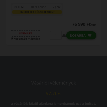
0% THM
100% online
7 perc
FIZETHETEK RÉSZLETEKBEN?
76 990 Ft
/db
LENDÜLET
db
KOSÁRBA
Kuponkód másolása
Vásárlói vélemények
97.76%
a vásárlók közül ajánlaná ismerősének ezt a boltot.