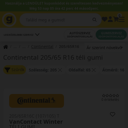
Használja a LENDÜLET kuponkódot és szereltessen kedvezményesen!
Még 53 nap 05 óra 42 perc 44 másodperc.
0
AUTÓSZERVIZ
GUMISZERVIZ
LEGKÖZELEBBI SZERVIZ
IDŐPONTFOGLALÁS
IDŐPONTFOGLALÁS
Continental
205/65R16
Continental 205/65 R16 téli gumi
Szűrők
Szélesség: 205
Oldalfal: 65
Átmérő: 16
0 értékelés
205/65R16C (107/105) T
VanContact Winter
TÉLI GUMI