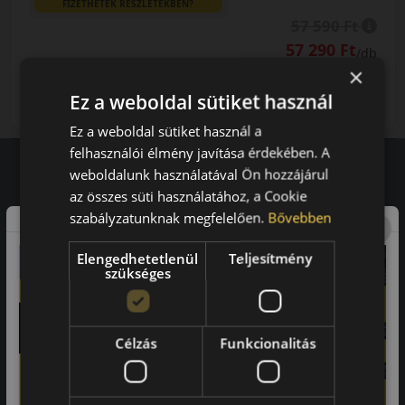
FIZETHETEK RÉSZLETEKBEN?
57 590 Ft
57 290 Ft
/db
×
LENDÜLET
db
KOSÁRBA
Ez a weboldal sütiket használ
Kuponkód másolása
Ez a weboldal sütiket használ a
felhasználói élmény javítása érdekében. A
weboldalunk használatával Ön hozzájárul
az összes süti használatához, a Cookie
Vásárlói vélemények
szabályzatunknak megfelelően.
Bővebben
97.76%
Elengedhetetlenül
Teljesítmény
szükséges
a vásárlók közül ajánlaná ismerősének ezt a boltot.
21659
vélemény alapján
Célzás
Funkcionalitás
Laca
-