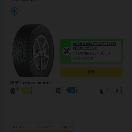
AKÁR 6.000 FT SZERELÉSI
KEDVEZMÉNY!
Használja a LENDÜLET
kuponkódot!
0%
EPREL cimke adatok:
0% THM
100% online
7 perc