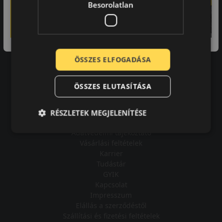
Besorolatlan
A bolt vásárlója
ÖSSZES ELFOGADÁSA
Minden tökéletesen működik.
ÖSSZES ELUTASÍTÁSA
RÉSZLETEK MEGJELENÍTÉSE
Impresszum
Adatvédelmi tájékoztató
Vásárlási feltételek
Karrier
Tudástár
GYIK
Kapcsolat
Impresszum
Elállás a szerződéstől
Szállítási és fizetési feltételek