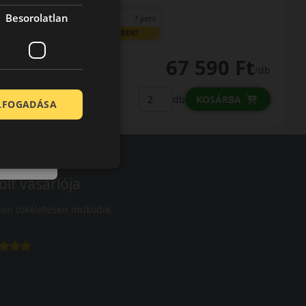
Besorolatlan
0% THM
100% online
7 perc
FIZETHETEK RÉSZLETEKBEN?
67 590 Ft
/db
LENDÜLET
db
KOSÁRBA
ELFOGADÁSA
Kuponkód másolása
olt vásárlója
en tökéletesen működik.