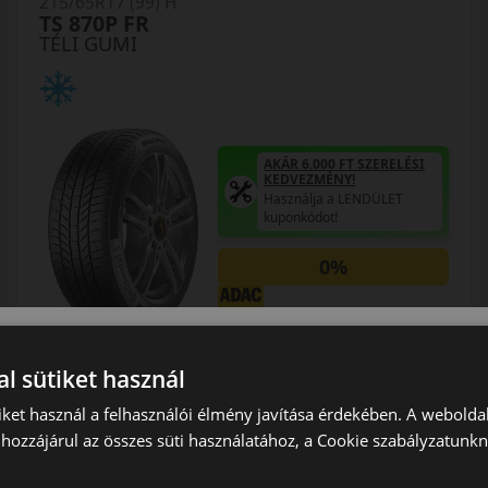
215/65R17 (99) H
TS 870P FR
TÉLI GUMI
AKÁR 6.000 FT SZERELÉSI
KEDVEZMÉNY!
Használja a LENDÜLET
kuponkódot!
0%
EPREL cimke adatok:
l sütiket használ
iket használ a felhasználói élmény javítása érdekében. A webolda
hozzájárul az összes süti használatához, a Cookie szabályzatunk