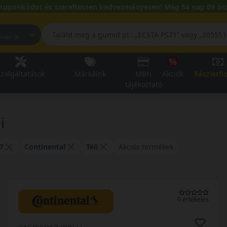
kuponkódot és szereltessen kedvezményesen! Még 54 nap 09 óra
pest, Fehérvári út
zolgáltatások
Márkáink
MBH
Akciók
Részletfi
tájékoztató
i
7
Continental
Téli
Akciós termékek
0 értékelés