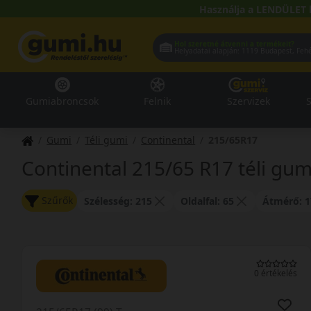
Használja a LENDÜLET 
Hol szeretné átvenni a termékeit?
Helyadatai alapján:
1119 Buda
Gumiabroncsok
Felnik
Szervizek
S
Gumi
Téli gumi
Continental
215/65R17
Continental 215/65 R17 téli gum
Szűrők
Szélesség: 215
Oldalfal: 65
Átmérő: 1
0 értékelés