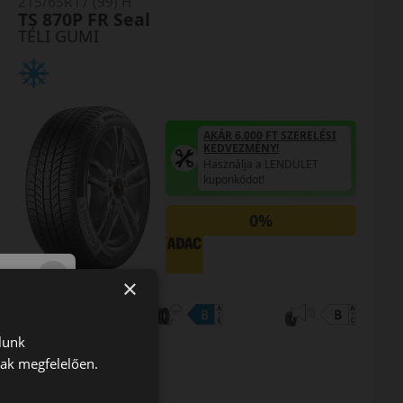
215/65R17 (99) H
TS 870P FR Seal
TÉLI GUMI
AKÁR 6.000 FT SZERELÉSI
KEDVEZMÉNY!
Használja a LENDÜLET
kuponkódot!
0%
×
EPREL cimke adatok:
lunk
nak megfelelően.