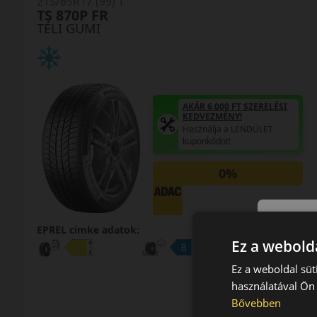
215/65R17 (99) T
TS 870P FR
TÉLI GUMI
AKÁR 6.000 FT SZERELÉSI
KEDVEZMÉNY!
Használja a LENDÜLET
kuponkódot!
0%
EPREL cimke adatok:
Ez a webolda
Ez a weboldal süt
használatával Ön 
Bővebben