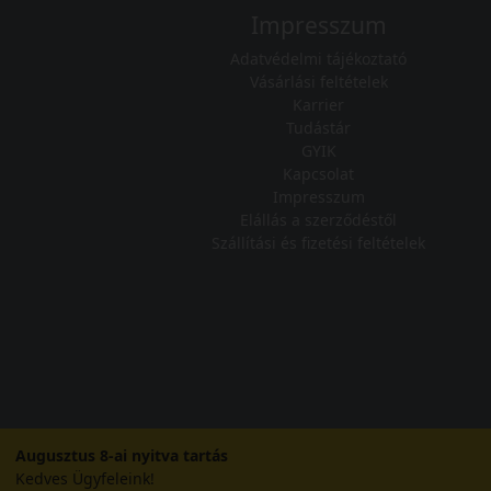
Impresszum
Adatvédelmi tájékoztató
Vásárlási feltételek
Karrier
Tudástár
GYIK
Kapcsolat
Impresszum
Elállás a szerződéstől
Szállítási és fizetési feltételek
Augusztus 8-ai nyitva tartás
Kedves Ügyfeleink!