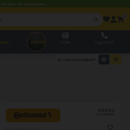
 50 perc 43 másodperc.
0
AJÁNDÉKUTALVÁNY
zetés
Hírek
Kapcsolat
0 értékelés