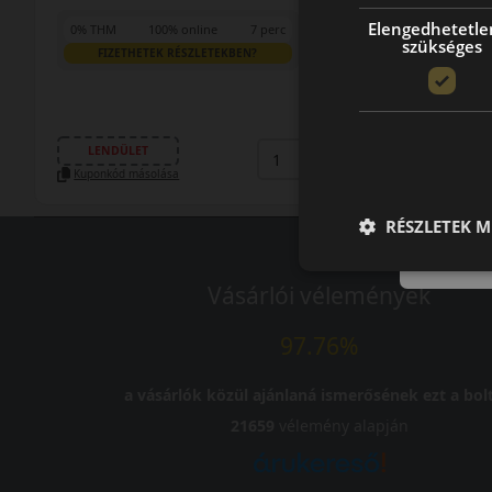
Elengedhetetle
0% THM
100% online
7 perc
szükséges
FIZETHETEK RÉSZLETEKBEN?
60 890 Ft
/db
LENDÜLET
db
KOSÁRBA
Kuponkód másolása
RÉSZLETEK M
Vásárlói vélemények
97.76%
a vásárlók közül ajánlaná ismerősének ezt a bolt
21659
vélemény alapján