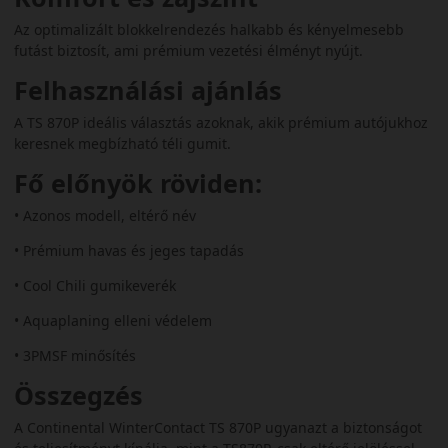
Az optimalizált blokkelrendezés halkabb és kényelmesebb
futást biztosít, ami prémium vezetési élményt nyújt.
Felhasználási ajánlás
A TS 870P ideális választás azoknak, akik prémium autójukhoz
keresnek megbízható téli gumit.
Fő előnyök röviden:
• Azonos modell, eltérő név
• Prémium havas és jeges tapadás
• Cool Chili gumikeverék
• Aquaplaning elleni védelem
• 3PMSF minősítés
Összegzés
A Continental WinterContact TS 870P ugyanazt a biztonságot