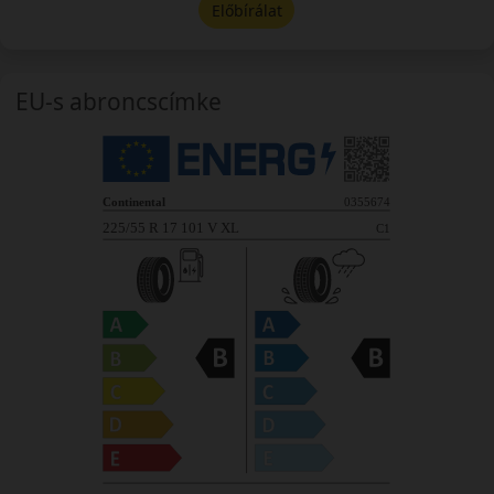
Előbírálat
EU-s abroncscímke