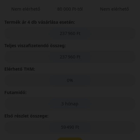
Nem elérhető
80 000 Ft-tól
Nem elérhető
Termék ár 4 db vásárlása esetén:
237 960 Ft
Teljes viszafizetendő összeg:
237 960 Ft
Elérhető THM:
0%
Futamidő:
3 hónap
Első részlet összege:
59 490 Ft