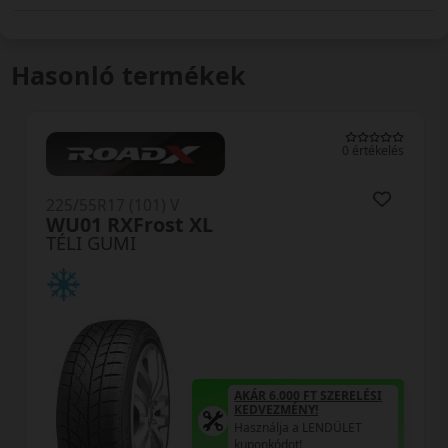
Hasonló termékek
0 értékelés
225/55R17 (101) V
WU01 RXFrost XL
TÉLI GUMI
AKÁR 6.000 FT SZERELÉSI
KEDVEZMÉNY!
Használja a LENDÜLET
kuponkódot!