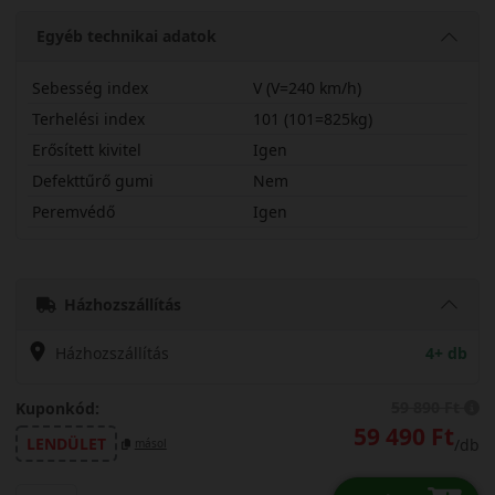
Egyéb technikai adatok
Sebesség index
V (V=240 km/h)
Terhelési index
101 (101=825kg)
Erősített kivitel
Igen
Defekttűrő gumi
Nem
Peremvédő
Igen
22555R17VTS87PX
Házhozszállítás
Házhozszállítás
4+ db
59 890 Ft
Kuponkód:
59 490 Ft
LENDÜLET
/db
másol