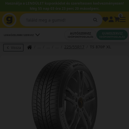
Használja a LENDÜLET kuponkódot és szereltessen kedvezményesen!
Még 55 nap 03 óra 23 perc 19 másodperc.
0
AUTÓSZERVIZ
GUMISZERVIZ
LEGKÖZELEBBI SZERVIZ
IDŐPONTFOGLALÁS
IDŐPONTFOGLALÁS
225/55R17
TS 870P XL
Vissza