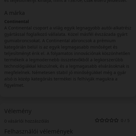
és teljesítményt kínálja, mint a TS870P, csak eltérő jelöléssel.
A márka
Continental
A Continental csoport a világ egyik legnagyobb autói-alkatrész
gyártással foglalkozó vállalata. Közel másfél évszázada gyárt
gumiabroncsokat. A Continental abroncsok a prémium
kategórián belül is az egyik legmagasabb minőséget és
teljesítményt érik el. A folyamatos innovációnak köszönhetően
termékeik a legmodernebb összetevőkből a legkorszerűbb
technológiákkal készülnek, és a legmagasabb elvárásoknak is
megfelelnek. Németesen stabil jó minőségükkel még a gyár
alsó is közép kategóriás termékei is felhívják magukra a
figyelmet.
Vélemény
0 / 5
0 vásárlói hozzászólás
Felhasználói vélemények