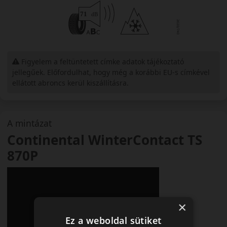
Figyelem a feltüntetett címke adatok tájékoztató
jellegűek. Előfordulhat, hogy még a korábbi EU-s címkével
ellátott abroncs kerül kiszállításra.
A mintázat
Continental WinterContact TS
870P
×
Ez a weboldal sütiket