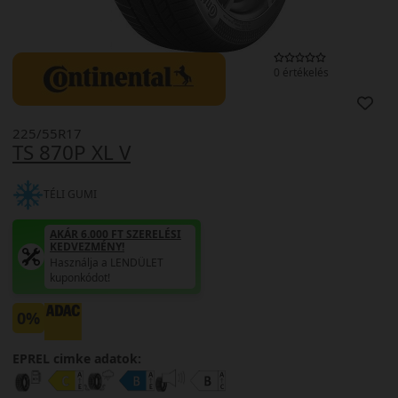
0 értékelés
225/55R17
TS 870P XL V
TÉLI GUMI
AKÁR 6.000 FT SZERELÉSI
KEDVEZMÉNY!
Használja a LENDÜLET
kuponkódot!
0%
EPREL cimke adatok: