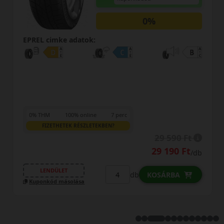
0%
EPREL cimke adatok:
0% THM
100% online
7 perc
FIZETHETEK RÉSZLETEKBEN?
29 590 Ft
29 190 Ft
/db
LENDÜLET
db
KOSÁRBA
Kuponkód másolása