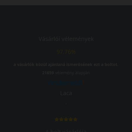
Vásárlói vélemények
97.76%
a vásárlók közül ajánlaná ismerősének ezt a boltot.
21659
vélemény alapján
Laca
-
A bolt vásárlója