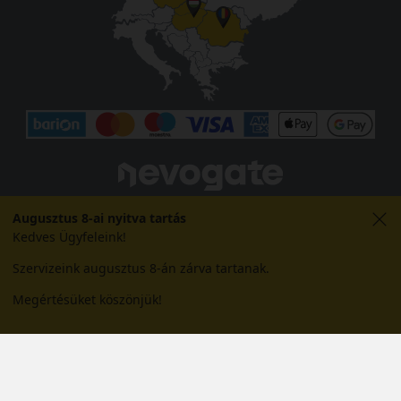
Augusztus 8-ai nyitva tartás
Kedves Ügyfeleink!
Szervizeink augusztus 8-án zárva tartanak.
Megértésüket köszönjük!