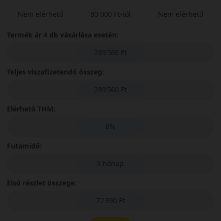
Nem elérhető
80 000 Ft-tól
Nem elérhető
Termék ár 4 db vásárlása esetén:
289 560 Ft
Teljes viszafizetendő összeg:
289 560 Ft
Elérhető THM:
0%
Futamidő:
3 hónap
Első részlet összege:
72 390 Ft