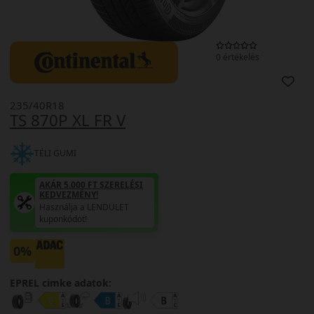
0 értékelés
235/40R18
TS 870P XL FR V
TÉLI GUMI
AKÁR 5.000 FT SZERELÉSI
KEDVEZMÉNY!
Használja a LENDÜLET
kuponkódot!
0%
EPREL cimke adatok: