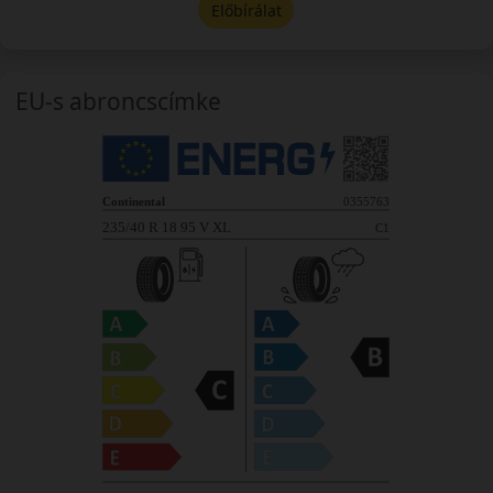
Előbírálat
EU-s abroncscímke