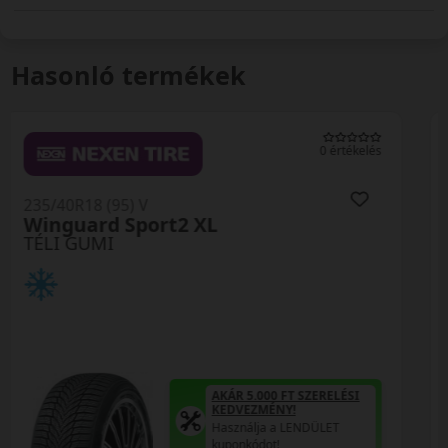
Hasonló termékek
0 értékelés
235/40R18 (95) V
Observe EWS1 XL
TÉLI GUMI
AKÁR 5.000 FT SZERELÉSI
KEDVEZMÉNY!
Használja a LENDÜLET
kuponkódot!