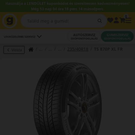
Használja a LENDÜLET kuponkódot és szereltessen kedvezményesen!
Még 53 nap 04 óra 18 perc 13 másodperc.
0
AUTÓSZERVIZ
GUMISZERVIZ
LEGKÖZELEBBI SZERVIZ
IDŐPONTFOGLALÁS
IDŐPONTFOGLALÁS
235/40R18
TS 870P XL FR
Vissza