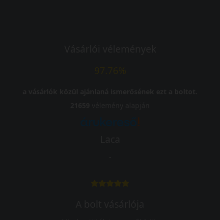
Vásárlói vélemények
97.76%
a vásárlók közül ajánlaná ismerősének ezt a boltot.
21659
vélemény alapján
Laca
-
A bolt vásárlója