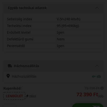
Egyéb technikai adatok
Sebesség index
V (V=240 km/h)
Terhelési index
95 (95=690kg)
Erősített kivitel
Igen
Defekttűrő gumi
Nem
Peremvédő
Igen
23540R18VTS87PX
Házhozszállítás
Házhozszállítás
4+ db
72 790 Ft
Kuponkód:
72 390 Ft
LENDÜLET
/db
másol