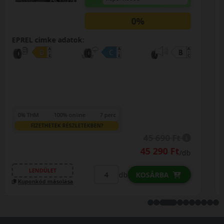
0%
EPREL cimke adatok:
0% THM
100% online
7 perc
FIZETHETEK RÉSZLETEKBEN?
46 990 Ft
/db
LENDÜLET
db
KOSÁRBA
Kuponkód másolása