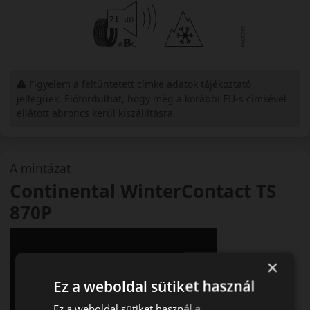
Figyelem a feltüntetett címke adatok tájékoztató
jellegűek. Előfordulhat, hogy még a korábbi EU-s címkével
ellátott abroncs kerül kiszállításra.
A mintázat
Continental WinterContact TS
870P
×
Ez a weboldal sütiket használ
Ez a weboldal sütiket használ a