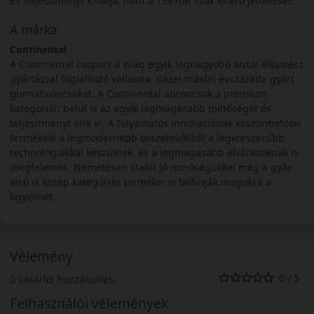
és teljesítményt kínálja, mint a TS870P, csak eltérő jelöléssel.
A márka
Continental
A Continental csoport a világ egyik legnagyobb autói-alkatrész
gyártással foglalkozó vállalata. Közel másfél évszázada gyárt
gumiabroncsokat. A Continental abroncsok a prémium
kategórián belül is az egyik legmagasabb minőséget és
teljesítményt érik el. A folyamatos innovációnak köszönhetően
termékeik a legmodernebb összetevőkből a legkorszerűbb
technológiákkal készülnek, és a legmagasabb elvárásoknak is
megfelelnek. Németesen stabil jó minőségükkel még a gyár
alsó is közép kategóriás termékei is felhívják magukra a
figyelmet.
Vélemény
0 / 5
0 vásárlói hozzászólás
Felhasználói vélemények