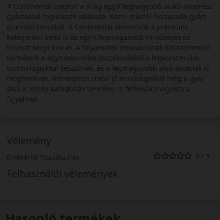
A Continental csoport a világ egyik legnagyobb autói-alkatrész
gyártással foglalkozó vállalata. Közel másfél évszázada gyárt
gumiabroncsokat. A Continental abroncsok a prémium
kategórián belül is az egyik legmagasabb minőséget és
teljesítményt érik el. A folyamatos innovációnak köszönhetően
termékeik a legmodernebb összetevőkből a legkorszerűbb
technológiákkal készülnek, és a legmagasabb elvárásoknak is
megfelelnek. Németesen stabil jó minőségükkel még a gyár
alsó is közép kategóriás termékei is felhívják magukra a
figyelmet.
Vélemény
0 / 5
0 vásárlói hozzászólás
Felhasználói vélemények
Hasonló termékek