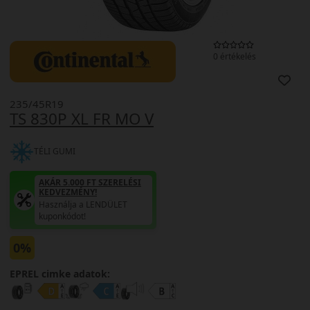
0 értékelés
235/45R19
TS 830P XL FR MO V
TÉLI GUMI
AKÁR 5.000 FT SZERELÉSI
KEDVEZMÉNY!
Használja a LENDÜLET
kuponkódot!
0%
EPREL cimke adatok: