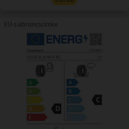
Előbírálat
EU-s abroncscímke