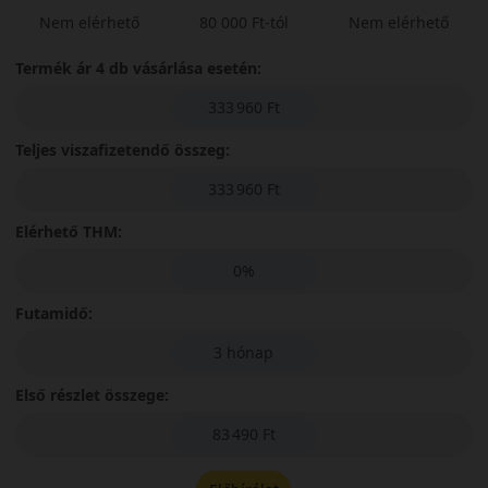
Nem elérhető
80 000 Ft-tól
Nem elérhető
Termék ár 4 db vásárlása esetén:
333 960 Ft
Teljes viszafizetendő összeg:
333 960 Ft
Elérhető THM:
0%
Futamidő:
3 hónap
Első részlet összege:
83 490 Ft