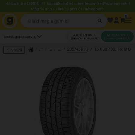
Használja a LENDÜLET kuponkódot és szereltessen kedvezményesen!
Még 54 nap 19 óra 39 perc 01 másodperc.
0
AUTÓSZERVIZ
GUMISZERVIZ
LEGKÖZELEBBI SZERVIZ
IDŐPONTFOGLALÁS
IDŐPONTFOGLALÁS
235/45R19
TS 830P XL FR MO
Vissza