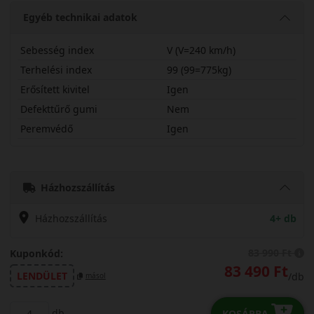
Egyéb technikai adatok
Sebesség index
V (V=240 km/h)
Terhelési index
99 (99=775kg)
Erősített kivitel
Igen
Defekttűrő gumi
Nem
Peremvédő
Igen
23545R19V830PX
Házhozszállítás
Házhozszállítás
4+ db
83 990 Ft
Kuponkód:
83 490 Ft
LENDÜLET
/db
másol
db
KOSÁRBA