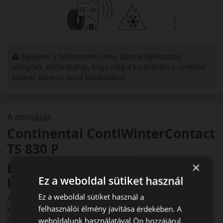
Figyelem a feltüntetett címke adatok tájékoztató
jellegűek. Előfordulhat, hogy még a korábbi EU-s címkével
ellátott abroncs kerül kiszállításra.
A mintázat
Continental ContiWinterContact
TS 830 P
Bevezető – biztonság és
×
Ez a weboldal sütiket használ
kényelem a téli közlekedésben
Ez a weboldal sütiket használ a
A Continental WinterContact TS830P téligumi prémium
felhasználói élmény javítása érdekében. A
kategóriás abroncs, amelyet a nagy teljesítményű autókhoz
fejlesztettek. Kiemelkedő biztonságot és precíz
weboldalunk használatával Ön hozzájárul