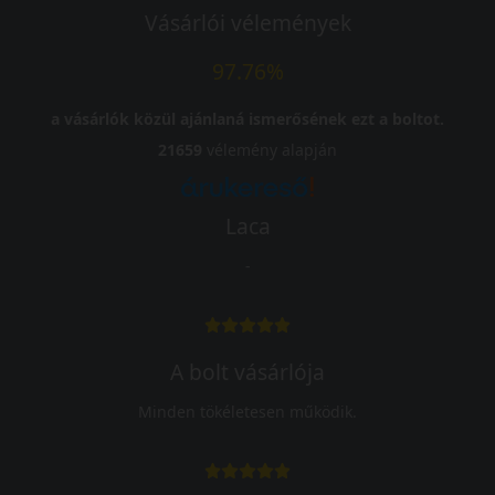
Vásárlói vélemények
97.76%
a vásárlók közül ajánlaná ismerősének ezt a boltot.
21659
vélemény alapján
Laca
-
A bolt vásárlója
Minden tökéletesen működik.