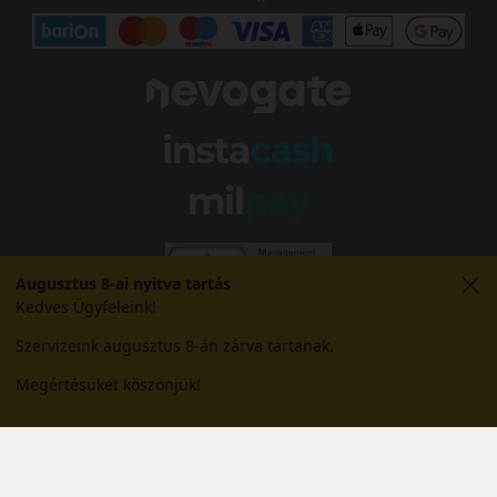
Augusztus 8-ai nyitva tartás
Kedves Ügyfeleink!
Szervizeink augusztus 8-án zárva tartanak.
Megértésüket köszönjük!