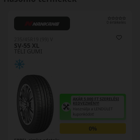
0 értékelés
235/45R19 (99) V
Observe EWS1 XL
TÉLI GUMI
AKÁR 5.000 FT SZERELÉSI
KEDVEZMÉNY!
Használja a LENDÜLET
kuponkódot!
0%