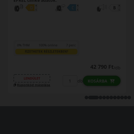
EPREL cimke adatok:
0% THM
100% online
7 perc
FIZETHETEK RÉSZLETEKBEN?
57 990 Ft
57 190 Ft
/db
LENDÜLET
db
KOSÁRBA
Kuponkód másolása