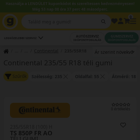
Használja a LENDÜLET kuponkódot és szereltessen kedvezményesen!
Még 53 nap 08 óra 37 perc 48 másodperc.
0
AUTÓSZERVIZ
GUMISZERVIZ
LEGKÖZELEBBI SZERVIZ
IDŐPONTFOGLALÁS
IDŐPONTFOGLALÁS
Continental
235/55R18
Continental 235/55 R18 téli gumi
Szűrők
Szélesség: 235
Oldalfal: 55
Átmérő: 18
0 értékelés
235/55R18 (100) H
TS 850P FR AO
TÉLI GUMI