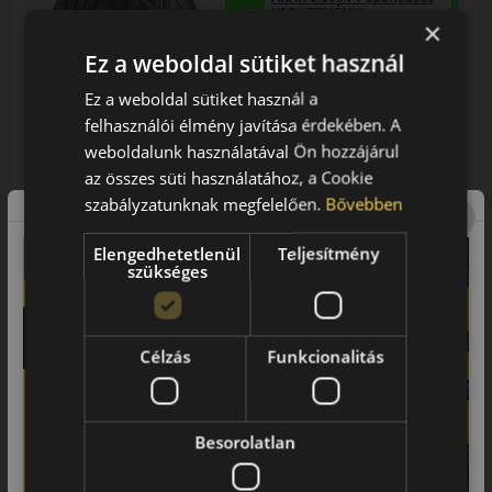
KEDVEZMÉNY!
×
Használja a LENDÜLET
kuponkódot!
Ez a weboldal sütiket használ
Ez a weboldal sütiket használ a
0%
felhasználói élmény javítása érdekében. A
weboldalunk használatával Ön hozzájárul
az összes süti használatához, a Cookie
EPREL cimke adatok:
szabályzatunknak megfelelően.
Bővebben
Elengedhetetlenül
Teljesítmény
szükséges
0% THM
100% online
7 perc
Célzás
Funkcionalitás
FIZETHETEK RÉSZLETEKBEN?
80 490 Ft
79 990 Ft
/db
Besorolatlan
LENDÜLET
db
KOSÁRBA