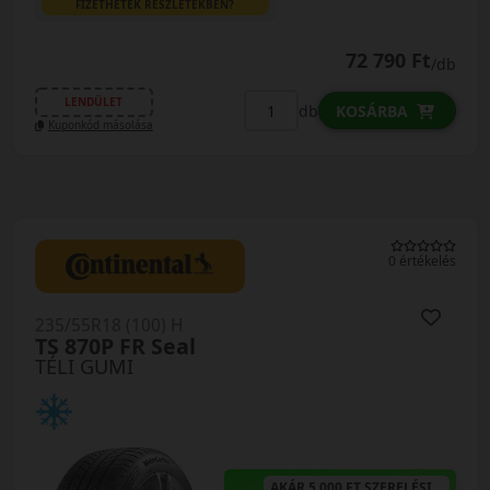
FIZETHETEK RÉSZLETEKBEN?
72 790 Ft
/db
LENDÜLET
db
KOSÁRBA
Kuponkód másolása
0 értékelés
235/55R18 (100) H
TS 870P FR Seal
TÉLI GUMI
AKÁR 5.000 FT SZERELÉSI