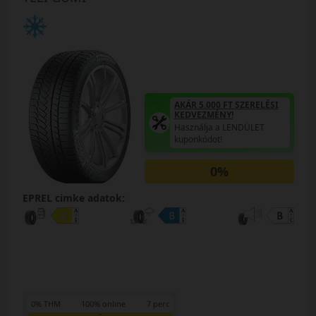
AKÁR 5.000 FT SZERELÉSI
KEDVEZMÉNY!
Használja a LENDÜLET
kuponkódot!
0%
EPREL cimke adatok:
0% THM
100% online
7 perc