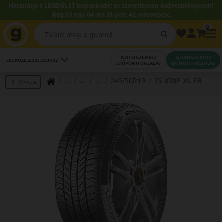
Használja a LENDÜLET kuponkódot és szereltessen kedvezményesen!
Még 53 nap 04 óra 28 perc 41 másodperc.
0
AUTÓSZERVIZ
GUMISZERVIZ
LEGKÖZELEBBI SZERVIZ
IDŐPONTFOGLALÁS
IDŐPONTFOGLALÁS
245/50R19
TS 870P XL FR
Vissza