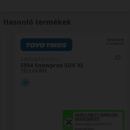
Hasonló termékek
0 értékelés
245/50R19 (105) V
S954 Snowprox SUV XL
TÉLI GUMI
AKÁR 5.000 FT SZERELÉSI
KEDVEZMÉNY!
Használja a LENDÜLET
kuponkódot!