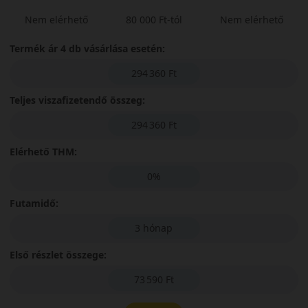
Nem elérhető
80 000 Ft-tól
Nem elérhető
Termék ár 4 db vásárlása esetén:
294 360 Ft
Teljes viszafizetendő összeg:
294 360 Ft
Elérhető THM:
0%
Futamidő:
3 hónap
Első részlet összege:
73 590 Ft