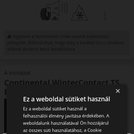
Figyelem a feltüntetett címke adatok tájékoztató
jellegűek. Előfordulhat, hogy még a korábbi EU-s címkével
ellátott abroncs kerül kiszállításra.
A mintázat
Continental WinterContact TS
×
870P
Ez a weboldal sütiket használ
Ez a weboldal sütiket használ a
felhasználói élmény javítása érdekében. A
weboldalunk használatával Ön hozzájárul
az összes süti használatához, a Cookie