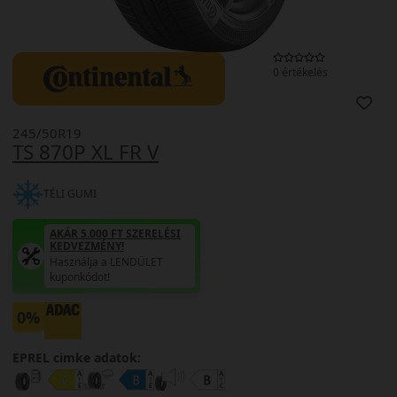
0 értékelés
245/50R19
TS 870P XL FR V
TÉLI GUMI
AKÁR 5.000 FT SZERELÉSI
KEDVEZMÉNY!
Használja a LENDÜLET
kuponkódot!
0%
EPREL cimke adatok: