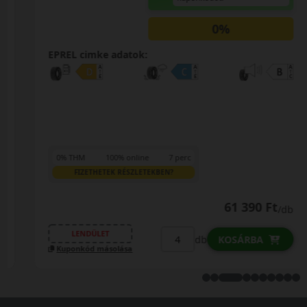
0%
EPREL cimke adatok:
0% THM
100% online
7 perc
FIZETHETEK RÉSZLETEKBEN?
61 390 Ft
/db
LENDÜLET
db
KOSÁRBA
Kuponkód másolása