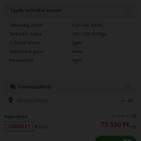
Egyéb technikai adatok
Sebesség index
V (V=240 km/h)
Terhelési index
105 (105=925kg)
Erősített kivitel
Igen
Defekttűrő gumi
Nem
Peremvédő
Igen
24550R19VTS87PX
Házhozszállítás
Házhozszállítás
4+ db
73 990 Ft
Kuponkód:
73 590 Ft
LENDÜLET
/db
másol