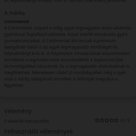
és teljesítményt kínálja, mint a TS870P, csak eltérő jelöléssel.
A márka
Continental
A Continental csoport a világ egyik legnagyobb autói-alkatrész
gyártással foglalkozó vállalata. Közel másfél évszázada gyárt
gumiabroncsokat. A Continental abroncsok a prémium
kategórián belül is az egyik legmagasabb minőséget és
teljesítményt érik el. A folyamatos innovációnak köszönhetően
termékeik a legmodernebb összetevőkből a legkorszerűbb
technológiákkal készülnek, és a legmagasabb elvárásoknak is
megfelelnek. Németesen stabil jó minőségükkel még a gyár
alsó is közép kategóriás termékei is felhívják magukra a
figyelmet.
Vélemény
0 / 5
0 vásárlói hozzászólás
Felhasználói vélemények