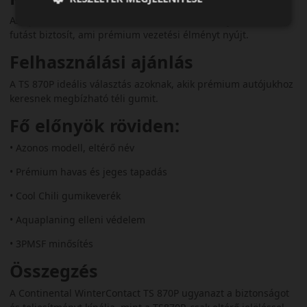
Az optimalizált blokkelrendezés halkabb és kényelmesebb
futást biztosít, ami prémium vezetési élményt nyújt.
Felhasználási ajánlás
A TS 870P ideális választás azoknak, akik prémium autójukhoz
keresnek megbízható téli gumit.
Fő előnyök röviden:
• Azonos modell, eltérő név
• Prémium havas és jeges tapadás
• Cool Chili gumikeverék
• Aquaplaning elleni védelem
• 3PMSF minősítés
Összegzés
A Continental WinterContact TS 870P ugyanazt a biztonságot