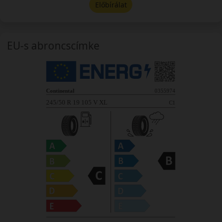
Előbírálat
EU-s abroncscímke