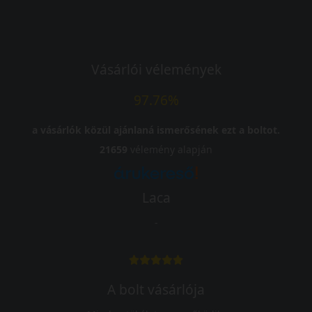
Vásárlói vélemények
97.76%
a vásárlók közül ajánlaná ismerősének ezt a boltot.
21659
vélemény alapján
Laca
-
A bolt vásárlója