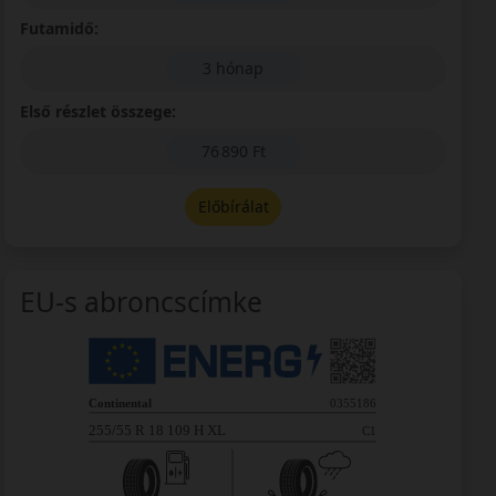
Futamidő:
3 hónap
Első részlet összege:
76 890 Ft
Előbírálat
EU-s abroncscímke