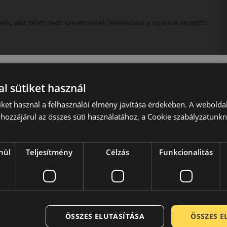
nek, akik télen sem szeretnének lemondani a sportos vezetési
l sütiket használ
iket használ a felhasználói élmény javítása érdekében. A webolda
hozzájárul az összes süti használatához, a Cookie szabályzatunk
nül
Teljesítmény
Célzás
Funkcionalitás
li abroncs, amely a biztonságot és a dinamizmust ötvözi.
ÖSSZES ELUTASÍTÁSA
ÖSSZES 
sz gyártással foglalkozó vállalata. Közel másfél évszázada