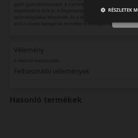
gyárt gumiabroncsokat. A Continental abroncsok a prémium
RÉSZLETEK M
teljesítményt érik el. A folyamatos innovációnak köszönhe
technológiákkal készülnek, és a legmagasabb elvárásoknak 
alsó is közép kategóriás termékei is felhívják magukra a figy
Vélemény
0 vásárlói hozzászólás
Felhasználói vélemények
Hasonló termékek