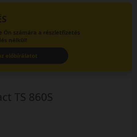
ÉS
 Ön számára a részletfizetés
és nélkül!
z előbírálatot
act TS 860S