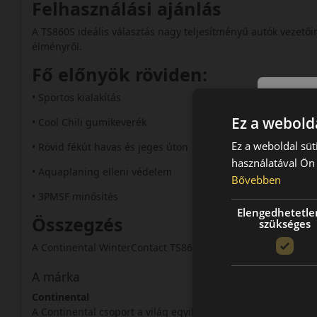
Felhasználási ajánlás
A TS860S ideális választás nagy teljesítményű autók vezetői
élményről.
Fő előnyök röviden:
• Sportos kialakítás
Ez a webolda
• Cool Chili gumikeverék
Ez a weboldal süt
• Rövid fékút havas és jeges úton
használatával Ön 
• Aquaplaning elleni védelem
Bővebben
• 3PMSF minősítés
Elengedhetetle
Összegzés
szükséges
A Continental WinterContact TS860S egy prémium sportos té
A márka
Continental
A Continental csoport a világ egyik legnagyobb autói-alkatré