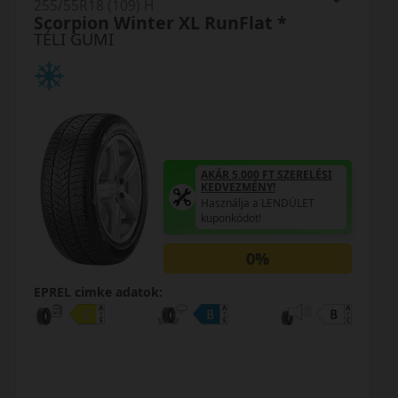
255/55R18 (109) H
Scorpion Winter XL RunFlat *
TÉLI GUMI
AKÁR 5.000 FT SZERELÉSI
KEDVEZMÉNY!
Használja a LENDÜLET
kuponkódot!
0%
EPREL cimke adatok: