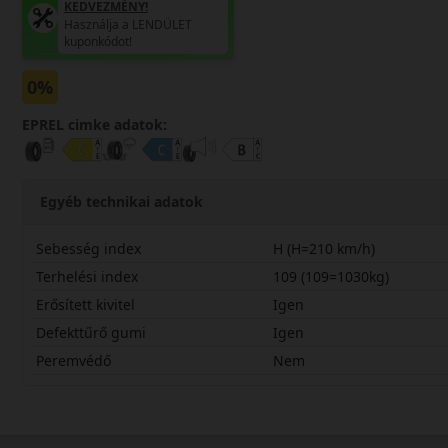
KEDVEZMÉNY!
Használja a LENDÜLET
kuponkódot!
0%
EPREL cimke adatok:
Egyéb technikai adatok
Sebesség index
H (H=210 km/h)
Terhelési index
109 (109=1030kg)
Erősített kivitel
Igen
Defekttűrő gumi
Igen
Peremvédő
Nem
25555R18HTS86SX