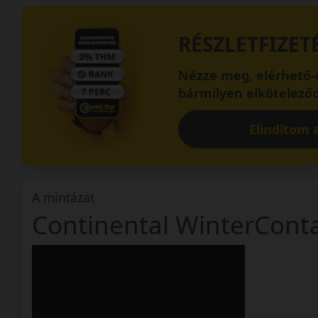
RÉSZLETFIZET
Nézze meg, elérhető-e
bármilyen elköteleződ
Elindítom a
A mintázat
Continental WinterCont