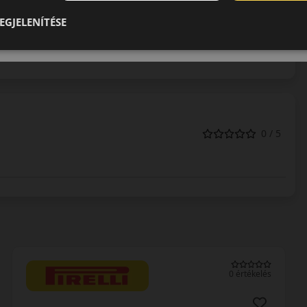
 kategórián belül is az egyik legmagasabb minőséget és
EGJELENÍTÉSE
tően termékeik a legmodernebb összetevőkből a legkorszerűbb
is megfelelnek. Németesen stabil jó minőségükkel még a gyár
elmet.
0 / 5
0 értékelés