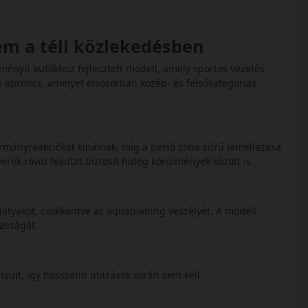
em a téli közlekedésben
tményű autókhoz fejlesztett modell, amely sportos vezetés
s abroncs, amelyet elsősorban közép- és felsőkategóriás
ormányreakciókat kínálnak, míg a belső zóna sűrű lamellázása
everék rövid fékutat biztosít hideg körülmények között is.
a latyakot, csökkentve az aquaplaning veszélyét. A modell
masságát.
 nyújt, így hosszabb utazások során sem kell