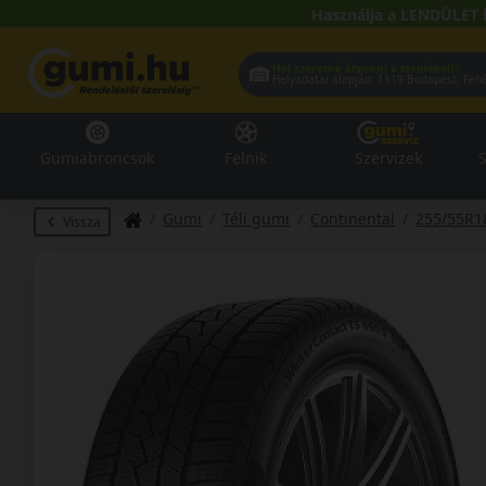
Használja a LENDÜLET 
Hol szeretné átvenni a termékeit?
Helyadatai alapján:
1119 Buda
Gumiabroncsok
Felnik
Szervizek
S
Gumi
Téli gumi
Continental
255/55R1
Vissza