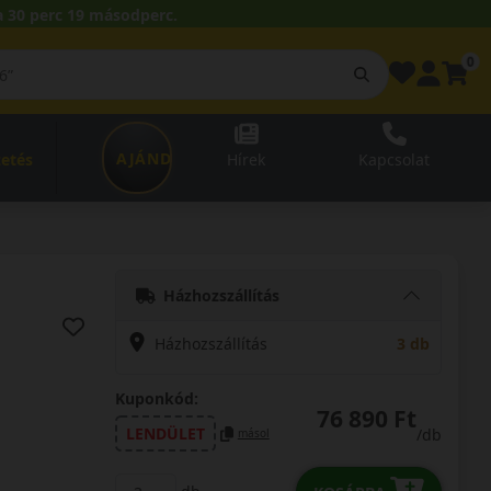
 30 perc 18 másodperc.
0
AJÁNDÉKUTALVÁNY
zetés
Hírek
Kapcsolat
Házhozszállítás
Házhozszállítás
3 db
Kuponkód:
76 890 Ft
LENDÜLET
/db
másol