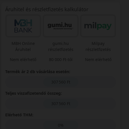
Áruhitel és részletfizetés kalkulátor
MBH Online
gumi.hu
Milpay
Áruhitel
részletfizetés
részletfizetés
Nem elérhető
80 000 Ft-tól
Nem elérhető
Termék ár 2 db vásárlása esetén:
307 560 Ft
Teljes viszafizetendő összeg:
307 560 Ft
Elérhető THM:
0%