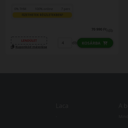
0% THM
100% online
7 perc
FIZETHETEK RÉSZLETEKBEN?
70 990 Ft
/db
LENDÜLET
db
KOSÁRBA
Kuponkód másolása
Laca
A b
-
Mind