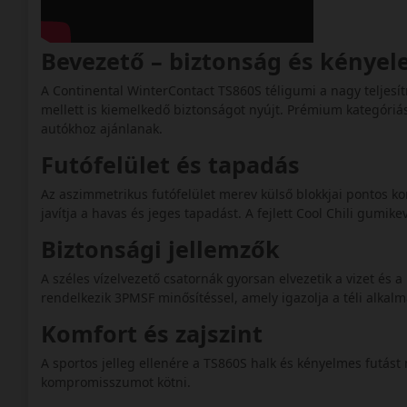
Bevezető – biztonság és kényel
A Continental WinterContact TS860S téligumi a nagy teljesí
mellett is kiemelkedő biztonságot nyújt. Prémium kategóriá
autókhoz ajánlanak.
Futófelület és tapadás
Az aszimmetrikus futófelület merev külső blokkjai pontos k
javítja a havas és jeges tapadást. A fejlett Cool Chili gumik
Biztonsági jellemzők
A széles vízelvezető csatornák gyorsan elvezetik a vizet és 
rendelkezik 3PMSF minősítéssel, amely igazolja a téli alkal
Komfort és zajszint
A sportos jelleg ellenére a TS860S halk és kényelmes futást
kompromisszumot kötni.