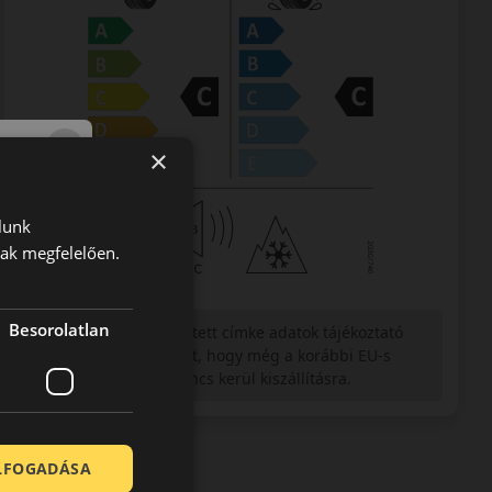
×
lunk
nak megfelelően.
Besorolatlan
Figyelem a feltüntetett címke adatok tájékoztató
jellegűek. Előfordulhat, hogy még a korábbi EU-s
címkével ellátott abroncs kerül kiszállításra.
ELFOGADÁSA