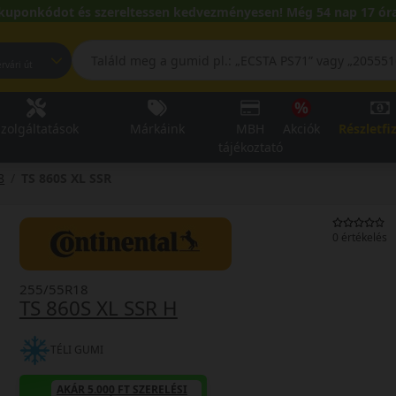
kuponkódot és szereltessen kedvezményesen! Még 54 nap 17 óra
pest, Fehérvári út
zolgáltatások
Márkáink
MBH
Akciók
Részletfi
tájékoztató
8
TS 860S XL SSR
0 értékelés
255/55R18
TS 860S XL SSR H
TÉLI GUMI
AKÁR 5.000 FT SZERELÉSI