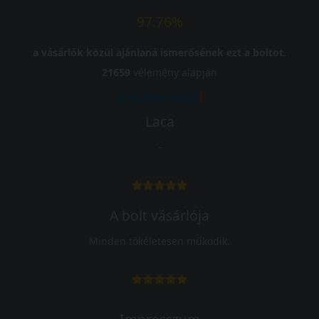
97.76%
a vásárlók közül ajánlaná ismerősének ezt a boltot.
21659
vélemény alapján
Laca
-
A bolt vásárlója
Minden tökéletesen működik.