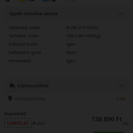
Egyéb technikai adatok
Sebesség index
W (W=270 km/h)
Terhelési index
108 (108=1000kg)
Erősített kivitel
Igen
Defekttűrő gumi
Nem
Peremvédő
Igen
26545R20W830PX
Házhozszállítás
Házhozszállítás
2 db
Kuponkód:
138 890 Ft
LENDÜLET
/db
másol