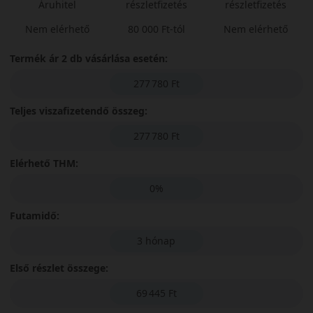
Áruhitel
részletfizetés
részletfizetés
Nem elérhető
80 000 Ft-tól
Nem elérhető
Termék ár 2 db vásárlása esetén:
277 780 Ft
Teljes viszafizetendő összeg:
277 780 Ft
Elérhető THM:
0%
Futamidő:
3 hónap
Első részlet összege:
69 445 Ft