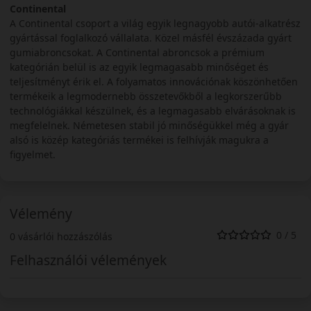
Continental
A Continental csoport a világ egyik legnagyobb autói-alkatrész
gyártással foglalkozó vállalata. Közel másfél évszázada gyárt
gumiabroncsokat. A Continental abroncsok a prémium
kategórián belül is az egyik legmagasabb minőséget és
teljesítményt érik el. A folyamatos innovációnak köszönhetően
termékeik a legmodernebb összetevőkből a legkorszerűbb
technológiákkal készülnek, és a legmagasabb elvárásoknak is
megfelelnek. Németesen stabil jó minőségükkel még a gyár
alsó is közép kategóriás termékei is felhívják magukra a
figyelmet.
Vélemény
0 / 5
0 vásárlói hozzászólás
Felhasználói vélemények