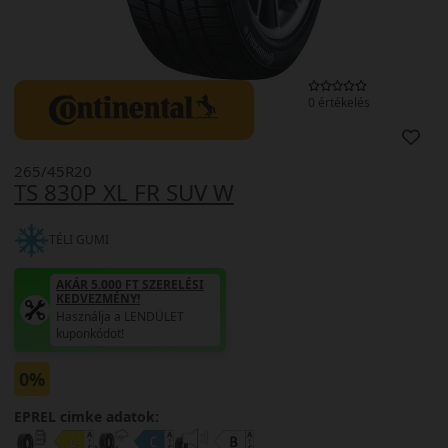
0 értékelés
265/45R20
TS 830P XL FR SUV W
TÉLI GUMI
AKÁR 5.000 FT SZERELÉSI
KEDVEZMÉNY!
Használja a LENDÜLET
kuponkódot!
0%
EPREL cimke adatok: