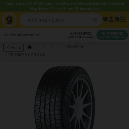
Használja a LENDÜLET kuponkódot és szereltessen kedvezményesen!
Még 54 nap 04 óra 13 perc 55 másodperc.
0
AUTÓSZERVIZ
GUMISZERVIZ
LEGKÖZELEBBI SZERVIZ
IDŐPONTFOGLALÁS
IDŐPONTFOGLALÁS
265/45R20
Vissza
TS 830P XL FR SUV