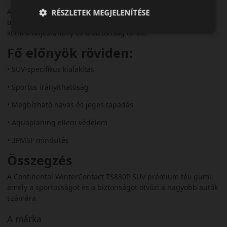
A TS830P SUV ideális választás prémium SUV-ok
RÉSZLETEK MEGJELENÍTÉSE
tulajdonosainak, akik télen sem akarnak kompromisszumot
kötni a teljesítmény és a biztonság terén.
Fő előnyök röviden:
• SUV-specifikus kialakítás
• Sportos irányíthatóság
• Megbízható havas és jeges tapadás
• Aquaplaning elleni védelem
• 3PMSF minősítés
Összegzés
A Continental WinterContact TS830P SUV prémium téli gumi,
amely a sportosságot és a biztonságot ötvözi a nagyobb autók
számára.
A márka