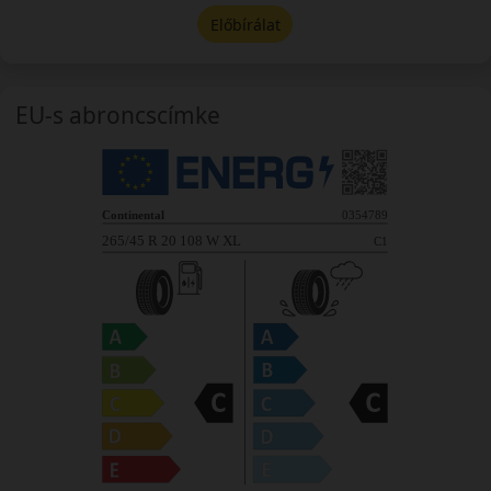
Előbírálat
EU-s abroncscímke