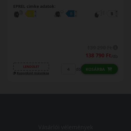
EPREL cimke adatok:
139 290 Ft
138 790 Ft
/db
LENDÜLET
db
KOSÁRBA
Kuponkód másolása
Vásárlói vélemények